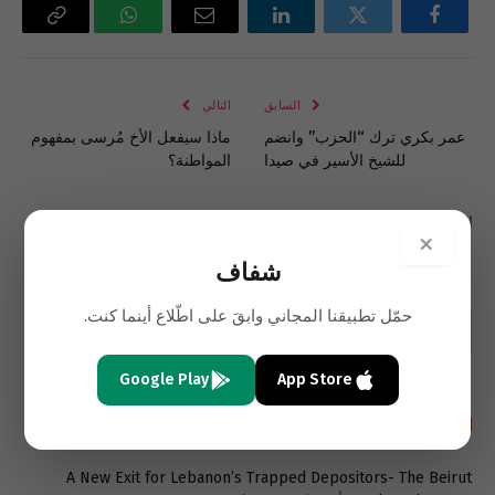
فيسبوك
تويتر
لينكدإن
البريد
واتساب
Copy
الإلكتروني
Link
السابق
التالي
عمر بكري ترك “الحزب” وانضم
ماذا سيفعل الأخ مُرسى بمفهوم
للشيخ الأسير في صيدا
المواطنة؟
التعليقات مغلقة.
×
شفاف
حمّل تطبيقنا المجاني وابقَ على اطّلاع أينما كنت.
Google Play
App Store
أحدث المقالات باللغة الإنجليزية
A New Exit for Lebanon’s Trapped Depositors- The Beirut