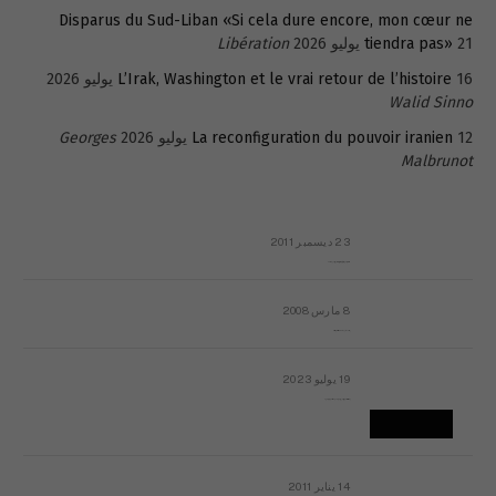
Disparus du Sud-Liban «Si cela dure encore, mon cœur ne
21 يوليو 2026
tiendra pas»
Libération
16 يوليو 2026
L’Irak, Washington et le vrai retour de l’histoire
Walid Sinno
12 يوليو 2026
La reconfiguration du pouvoir iranien
Georges
Malbrunot
23 ديسمبر 2011
عائلة المهندس طارق الربعة: أين دولة القانون والموسسات؟
8 مارس 2008
رسالة مفتوحة لقداسة البابا شنوده الثالث
19 يوليو 2023
إشكاليات التقويم الهجري، وهل يجدي هذا التقويم أيُ نفع؟
14 يناير 2011