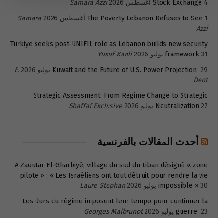
4 أغسطس 2026
Stock Exchange
Samara Azzi
1 أغسطس 2026
The Poverty Lebanon Refuses to See
Samara
Azzi
Türkiye seeks post-UNIFIL role as Lebanon builds new security
31 يوليو 2026
framework
Yusuf Kanli
29 يوليو 2026
Kuwait and the Future of U.S. Power Projection
E.
Dent
Strategic Assessment: From Regime Change to Strategic
27 يوليو 2026
Neutralization
Shaffaf Exclusive
أحدث المقالات بالفرنسية
A Zaoutar El-Gharbiyé, village du sud du Liban désigné « zone
pilote » : « Les Israéliens ont tout détruit pour rendre la vie
30 يوليو 2026
impossible »
Laure Stephan
Les durs du régime imposent leur tempo pour continuer la
23 يوليو 2026
guerre
Georges Malbrunot