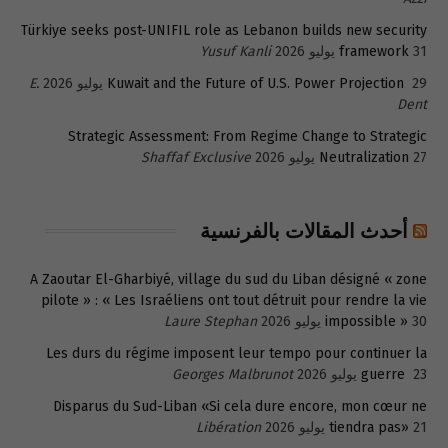
Türkiye seeks post-UNIFIL role as Lebanon builds new security
31 يوليو 2026
framework
Yusuf Kanli
29 يوليو 2026
Kuwait and the Future of U.S. Power Projection
E.
Dent
Strategic Assessment: From Regime Change to Strategic
27 يوليو 2026
Neutralization
Shaffaf Exclusive
أحدث المقالات بالفرنسية
A Zaoutar El-Gharbiyé, village du sud du Liban désigné « zone
pilote » : « Les Israéliens ont tout détruit pour rendre la vie
30 يوليو 2026
impossible »
Laure Stephan
Les durs du régime imposent leur tempo pour continuer la
23 يوليو 2026
guerre
Georges Malbrunot
Disparus du Sud-Liban «Si cela dure encore, mon cœur ne
21 يوليو 2026
tiendra pas»
Libération