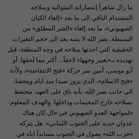
ما زال شاهراً إنتصاراته المتوالية وسلاحه
المستدام الباقي الى ما بعد «إلغاء الكيان
الصهيوني»، ما بعد إلغاء «الشر المطلق» من
البسيطة. نصر الله لا ينتبه بعد الى حجم التغيرات
الحقيقية التي احدثها سلاحه في وجه المنطقة، قبل
تهديده بـ«تغيير وجهها» لاحقاً… أكثر مما لَحقها. أو
أبو موسى، أمين سر حركة «فتح الانتفاضة»، ولاّدة
«فتح الاسلام»، الذي يزور صيدا منذ ايام ويتحفنا،
الى جانب نصر الله، بأنه باق على العهد، محتفظ
بسلاحه خارج المخيمات وداخلها. والهدف المعلوم:
«لمواجهة العدو الصهيوني في حال كان هناك
عدوان جديد على الجنوب اللبناني». هل يتركه
«حزب الله» يصول في الجنوب مسانداً اياه في