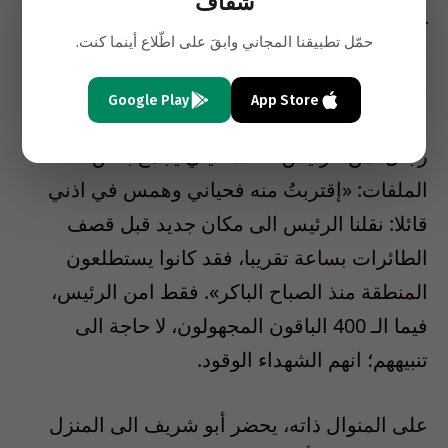
شفاف
غزوها للبنان عمارة عكر في حي الصنائع وقتلت
حمّل تطبيقنا المجاني وابقَ على اطّلاع أينما كنت.
فيها 400 مواطن لبناني وفلسطيني. يهرع ابو
شريف الى مكان العمارة للسؤال عن «الرئيس
Google Play
App Store
عرفات»، للاطمئنان عليه وحده. فيجد هناك أحد
رجال أمن الرئيس الفلسطيني يجمع بعض
الملفات: «إقتربتُ منه فحياني وهمس في اذني
قائلا: نقلنا الرئيس الى مكان جديد قبل قصف
الطائرات بساعة تقريبا، فقد كانوا يستطلعون
المنطقة منذ الصباح الباكر». فقط امن الرئيس،
فيما الـ 400 الباقون المجهولون، لا حاجة الى
تنبيههم؛ انهم الشهداء الوقود.
على المنوال ذاته، يحضر أبو شريف الى المنزل