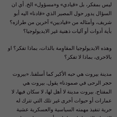
ليس بمفكر، بل «قيادي» و«مسؤول» الخ. أي ان
السؤال يدور حول المصير الذي «قادنا» اليه أبو
شريف، وأمثاله من «قياديين» آخرين من طرازه؟
بأية أدوات أو آليات ذهنية غير الايديولوجيا؟
وهذه الايديولوجيا المقاوِمة بالذات، بماذا تفكر؟ او
بالاحرى، بماذا لا تفكر؟
مدينة بيروت هي حبه الأكبر كما أسلفنا. «بيروت
حجر الرحى في صمودنا» يقول. بيروت هي
المفتاح. بيروت مدينة لا أهل لها، لا سكان فيها، لا
عمارات أو حيوات أخرى غير تلك التي تترك له
حرية تنفيذ مهمته السياسية والعسكرية عشية