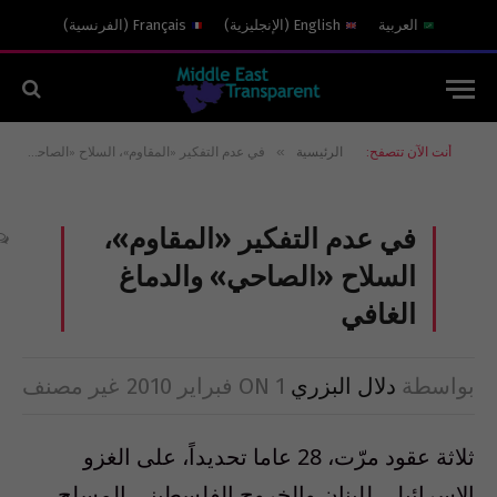
العربية
English
(
الإنجليزية
)
Français
(
الفرنسية
)
»
أنت الآن تتصفح:
الرئيسية
في عدم التفكير «المقاوم»، السلاح «الصاحي» والدماغ الغافي
في عدم التفكير «المقاوم»،
السلاح «الصاحي» والدماغ
الغافي
بواسطة
دلال البزري
1 فبراير 2010
ON
غير مصنف
ثلاثة عقود مرّت، 28 عاما تحديداً، على الغزو
الاسرائيلي للبنان والخروج الفلسطيني المسلح