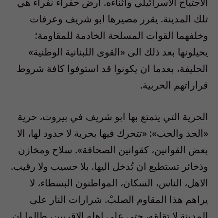
الاجتياح الاسرائيلي واثناءه. أرض حفراء نفراء هي
تلك المدينة. يقرر مصيرها ابو شريف وعرفات
وخلفهما القوات المسلحة الخادمة للمقاومة؛
يحيلونها بعد ذلك الى «القوى اللبنانية الوطنية»
الحليفة، بعدما ان يكونوا قد استوفوا كافة شروط
قراراتهم الحربية.
الحرية التي يتمتع بها ابو شريف في بيروت، حرية
«الجد والحب»: «تتحرك فيها بحرية لا حدود لها، الا
بعض القوانين، كقوانين الصحافة». سلاح ومخازن
وذخائر تستطيع ان تُدخل اليها. بلا حسيب ولا رقيب.
الاهل، الناس، السكان، المواطنون البسطاء، لا
يراهم هذا المقاوم الصلبْ. شرارات النار على
المدينة لا تقلقه، حتى على اهله الاقربين، طالما ان