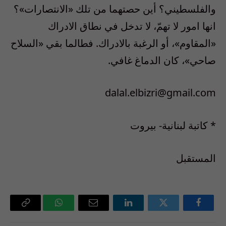
والفلسطيني؟ أين حصتهما من تلك «الانتصارات»؟
انها امور لا تهمّ، لا تدخل في نطاق الادراك
«المقاوم»، أو الرغبة بالادراك. فطالما بقي «السلاح
صاحي»، كان الدماغ غافي.
dalal.elbizri@gmail.com
* كاتبة لبنانية- بيروت
المستقبل
فيسبوك
تويتر
لينكدإن
البريد
واتساب
Copy