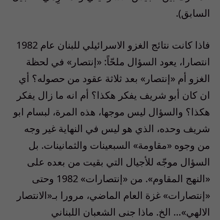
السابق).
فاذا كانت نتائج الغزو الاسرائيلي للبنان عام 1982
انتصارا، يعود السؤال ملحّاً: «إنتصار» في لحظة
الغزو أم «إنتصار» بعد ثلاثة عقود من حصوله؟ أي
ان كان أبو شريف يفكر هكذا؟ أم انه ما زال يفكر
هكذا؟ والسؤال ليس موجها، هذه المرة، لبسام ابو
شريف وحده، الذي هو ليس في النهاية غير وجه
من وجوه «مقاومة» السبعينات والثمانينات. بل
السؤال موجّه للأجيال التي بقيت من بعده على
«النهج المقاوم». من «إنتصارات» 1982 وحتى
«إنتصارات» غزة العام الماضي، مرورا بـ«الانتصار
الالهي»… الخ. ماذا جنى الشعبان اللبناني