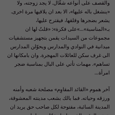
والقصف على أنواعه شغّال. لا يجد زوجته، ولا
«ينشغل باله عليها»، الا بعد ان يلاقيها مرة اخرى.
يشعر بضجرها وقلقها، فيقترح عليها،
بـ«المناسبة»…»على فكرة»: «قلتُ لها ان
مجموعات من السيدات يقمن بتجهيز مستشفيات
ميدانية في النوادي والمدارس ويحوّلن المدارس
الى غرف سكن للعائلات المهجرة. وان بامكانها ان
تساهم». مهمات تأتي على البال بمناسبة ضجر
امرأة…
آخر هموم «القائد المقاوِم» مصلحة شعبه وأمنه
ورزقه وحياته. فما بالك بشعب مدينته المعشوقة،
المدينة السائبة، مفتوحة لكل صاحب حق يريد ان