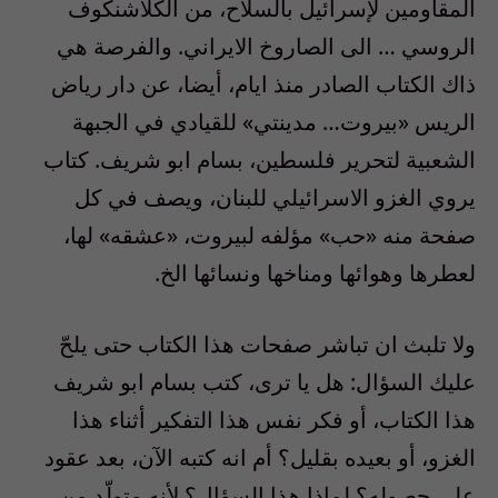
المقاومين لإسرائيل بالسلاح، من الكلاشنكوف
الروسي … الى الصاروخ الايراني. والفرصة هي
ذاك الكتاب الصادر منذ ايام، أيضا، عن دار رياض
الريس «بيروت… مدينتي» للقيادي في الجبهة
الشعبية لتحرير فلسطين، بسام ابو شريف. كتاب
يروي الغزو الاسرائيلي للبنان، ويصف في كل
صفحة منه «حب» مؤلفه لبيروت، «عشقه» لها،
لعطرها وهوائها ومناخها ونسائها الخ.
ولا تلبث ان تباشر صفحات هذا الكتاب حتى يلحّ
عليك السؤال: هل يا ترى، كتب بسام ابو شريف
هذا الكتاب، أو فكر نفس هذا التفكير أثناء هذا
الغزو، أو بعيده بقليل؟ أم انه كتبه الآن، بعد عقود
على حصوله؟ لماذا هذا السؤال؟ لأنه متولّد من