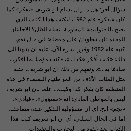
سؤال آخر: هل ما زال بسام ابو شريف «يفكر» كما
كان «يفكر» عام 1982، ليكتب هذا الكتاب الذي
يضج بالـ«ثوابت» المقاوِمة، ثقيلة الظل؟ الاجابتان
المحتملتان تنطويان على معضلة: في حال نعم،
كتبه عام 1982 وقرر نشره الآن، عليه ان ينبهنا الى
ذلك: «كنت أفكر هكذا…»، «كنت مؤمنا بما افكر…
صادقا به…». ونفهم من ذلك ان ابو شريف، مثله
مثل المئات الآلاف من المواطنين البسطاء في هذه
المنطقة كان يفكر كذا وكيت… علما بأن ابو شريف
ليس بالمواطن العادي: انه «مسؤول»، «قيادي»،
«نجم» الخ. أي ان مسؤولية التفكير عنده مضاعفة.
اما في الحال السلبي، أي ان ابو شريف كتب هذا
الكتاب بعد عقود من التجارب والتعقيدات