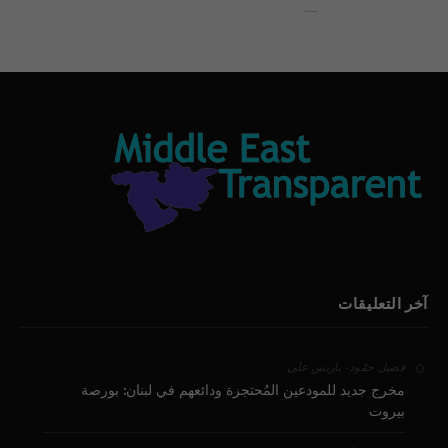
بيان الأقباط وحتمية التغيير ودعوة للتوقيع
آخر التعليقات
على
فضيل حمّود - باريس
مخرج جديد للمودعين المُحتجزة ودائعهم في لبنان: بورصة
بيروت