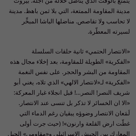
يتمتع بالوقت الذي يناضل خلاله من اجله. بيروت
مدينة المقاومة الممتعة، التي بلا ثمن باهظ. مدينة
لا تحاسب ولا تقاصص. مناضلها الباشا المبخِّر
لسيرته المعطّرة.
«الانتصار الحتمي» ثانية حلقات السلسلة
«الفكرية» الطويلة للمقاومة، بعد إخلاء مجال هذه
المقاومة من البشر والحجر. على نفس النغمة
«الفكرية» لـ«لانتصار الالهي» الذي تلاه، يغني أبو
شريف النصر! النصر…! قبل انجلاء غبار المعركة:
«الا ان الخسائر لا تذكر بل تنسى عند الانتصار.
لَمَعان الانتصار وضوؤه يبقيان رغم الدماء التي
غطّت ارض القلعة وارنون»! (حيث جرت أولى
المعارك بين الجيش الاسرائيلي و«مقاوِمي» الجيل