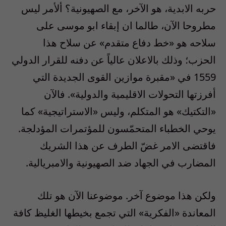
حربه الابدية، هو الآخر، مع الصهيونية؟ ألأمر ليس
مطروحا الآن، طالما ان إبقاء ابو موسى على
سلاحه هو «خط دفاع متقدم» عن سلاح هذا
الحزب؛ وذلك بالاعلان عالياً عن دفنه للقرار الدولي
1559 في «مقبرة موازين القوى الجديدة التي
أفرزتها التحولات الاقليمية والدولية». فالآن
«التكتيك» هو المتكلم، وليس «الاستراتيجية» كما
يوحي الخطباء المتحمّسون للمؤتمرات المؤدلجة.
فاقتضى الامر غضّ الطرف عن هذا الشريك
المضارب في الجهاد ضد الصهيونية والامبريالية.
ولكن هذا موضوع آخر. موضوعنا الآن هو تلك
المعاندة «الفكرية» التي تجمع بخيطها الغليظ كافة