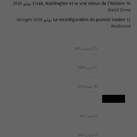
16 يوليو 2026
L’Irak, Washington et le vrai retour de l’histoire
Walid Sinno
12 يوليو 2026
La reconfiguration du pouvoir iranien
Georges
Malbrunot
23 ديسمبر 2011
عائلة المهندس طارق الربعة: أين دولة القانون والموسسات؟
8 مارس 2008
رسالة مفتوحة لقداسة البابا شنوده الثالث
19 يوليو 2023
إشكاليات التقويم الهجري، وهل يجدي هذا التقويم أيُ نفع؟
14 يناير 2011
ماذا يحدث في ليبيا اليوم الجمعة؟
3 فبراير 2011