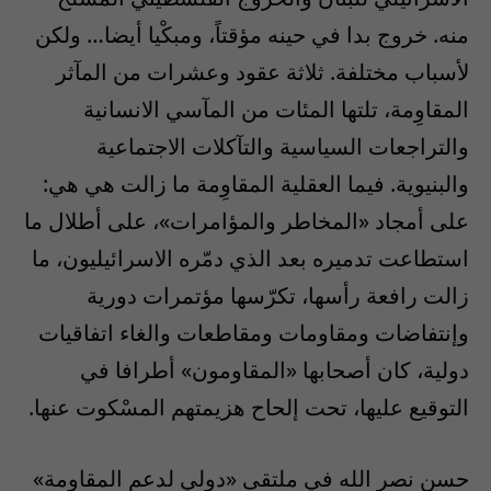
منه. خروج بدا في حينه مؤقتاً، ومبكْيا أيضا… ولكن
لأسباب مختلفة. ثلاثة عقود وعشرات من المآثر
المقاوِمة، تلتها المئات من المآسي الانسانية
والتراجعات السياسية والتآكلات الاجتماعية
والبنيوية. فيما العقلية المقاوِمة ما زالت هي هي:
على أمجاد «المخاطر والمؤامرات»، على أطلال ما
استطاعت تدميره بعد الذي دمّره الاسرائيليون، ما
زالت رافعة رأسها، تكرّسها مؤتمرات دورية
وإنتفاضات ومقاومات ومقاطعات والغاء اتفاقيات
دولية، كان أصحابها «المقاومون» أطرافا في
التوقيع عليها، تحت إلحاح هزيمتهم المسْكوت عنها.
حسن نصر الله في ملتقى «دولي لدعم المقاومة»