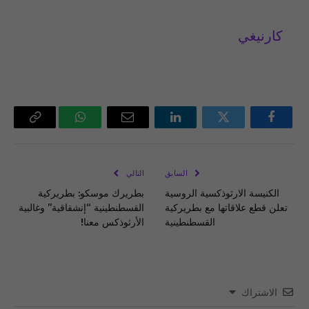
كارنيغي
فيسبوك
تويتر
لينكدإن
البريد
واتساب
Copy
الإلكتروني
Link
السابق
التالي
الكنيسة الارثوذكسية الروسية
بطريرك موسكو: بطريركية
تعلن قطع علاقاتها مع بطريركية
القسطنطينية “إنشقاقية” وغالبية
القسطنطينية
الأرثوذكس معنا!
الاشتراك