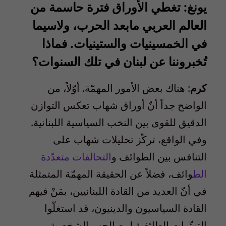
يونغ: تغطي الأوراق فترة حاسمة من
العالم العربي مابعد الحرب، ولاسيما
في الخمسينيات والستينيات. فماذا
تُخبروننا عن لبنان في تلك السنوات؟
كرم
: هناك بعض الأمور المهمّة. أوّلاً، من
الواضح جداً أنّ أوراق شهاب تعكس التوازن
الدقيق للقوى بين النخب السياسية اللبنانية.
وفي الواقع، تركّز تحليلات شهاب على
التنافس بين الطوائف و
التحالفات متعدّدة
الط
وائف، فضلاً عن الحقيقة المهمّة المتمثلة
في أنّ العديد من القادة اللبنانيين، بمَنْ فيهم
القادة السياسيون والدينيون، قد استغلّوا
التوتّرات الطائفية لمصالحهم الشخصية.