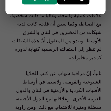
المهمّة بعدما ترك منصبه. إذ قام شهاب ببناء
علاقات عملية واسعة، وغالباً ما كانت شخصية،
مع الضباط، وكما سبق أن قلت، كانت لديه
شبكات من المخبرين في لبنان والشرق
الأوسط. ويبدو من المعقول أنّ هذه الشبكات
لم تنظر إلى استقالته الرسمية كنهاية لدوره
كمدير مخابرات.
ثانياً، إنّ مراقبة شهاب عن كثب للخلايا
الشيوعية والقومية، ولاسيما في أوساط
الأقليات الكردية والأرمنية في لبنان والدول
العربية الأخرى، وعلاقاتها مع الدول الأجنبية،
مفصّلة ومثيرة للاهتمام. مع ذلك، ومن زاوية