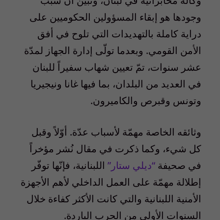
وكالة مخابراتية في لبنان، وتبيّن أنّ سبب
وجودها هو إبقاء المسؤولين الحكوميين على
دراية كاملة بالتهديدات التي تلوح في أفق
الأمن القومي. وبعدما تولّى إدارة الجهاز لمدّة
عشر سنوات، تمّ تعيين شهاب سفيراً للبنان
في العديد من البلدان، بما فيها غانا ونيجيريا
وتونس وقبرص والكاميرون.
وثائقه الخاصة مهمّة لأسباب عدّة. أوّلاً وقبل
كل شيء، وكما ذكرت في مقال نُشر مؤخراً
في صحيفة
“ديلي ستار”
اللبنانية، فإنّها توفّر
إطلالة مهمّة على العمل الداخلي لأهم الأجهزة
الأمنية اللبنانية والتي كانت الأكثر كفاءة خلال
السنوات الأولى من الحرب الباردة.