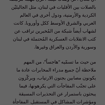
بالصلات بين الأقليات في لبنان، مثل الجاليتَيْن
الكردية والأرمنية، ودول أخرى في العالم
العربي والشرق الأوسط ككل وأوروبا. كانت
لشهاب أيضاً شبكة من المُخبرين تراقب عن
كثب الانقلابات العسكرية المُحتملة في لبنان
وسورية والأردن والعراق وغيرها.
من حيث ما تسمّيه “هاجساً”، من المهم
ملاحظة أنّ جميع مدراء المخابرات عادة ما
يكونون مصابين بجنون الارتياب، ويركّزون
على تجنّب المفاجآت التي يكرهونها، فيما
يبحثون باستمرار عن التحذيرات المسبقة
ومؤشرات المشاكل في المستقبل. المفاجأة