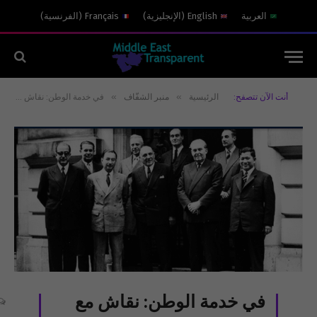
العربية
English
(
الإنجليزية
)
Français
(
الفرنسية
)
»
»
أنت الآن تتصفح:
الرئيسية
منبر الشفّاف
في خدمة الوطن: نقاش مع جيفري ج. كرم حول وثائق مؤسّس “الأمن العام”، الأمير فريد شهاب
في خدمة الوطن: نقاش مع