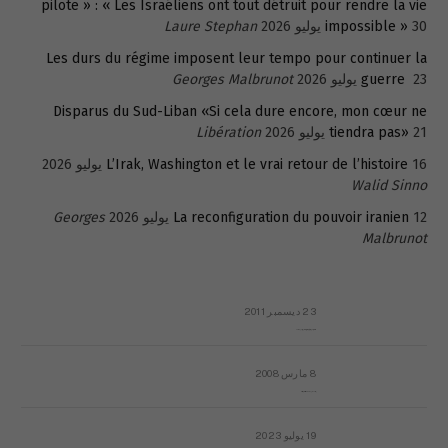
pilote » : « Les Israéliens ont tout détruit pour rendre la vie
30 يوليو 2026
impossible »
Laure Stephan
Les durs du régime imposent leur tempo pour continuer la
23 يوليو 2026
guerre
Georges Malbrunot
Disparus du Sud-Liban «Si cela dure encore, mon cœur ne
21 يوليو 2026
tiendra pas»
Libération
16 يوليو 2026
L’Irak, Washington et le vrai retour de l’histoire
Walid Sinno
12 يوليو 2026
La reconfiguration du pouvoir iranien
Georges
Malbrunot
23 ديسمبر 2011
عائلة المهندس طارق الربعة: أين دولة القانون والموسسات؟
8 مارس 2008
رسالة مفتوحة لقداسة البابا شنوده الثالث
19 يوليو 2023