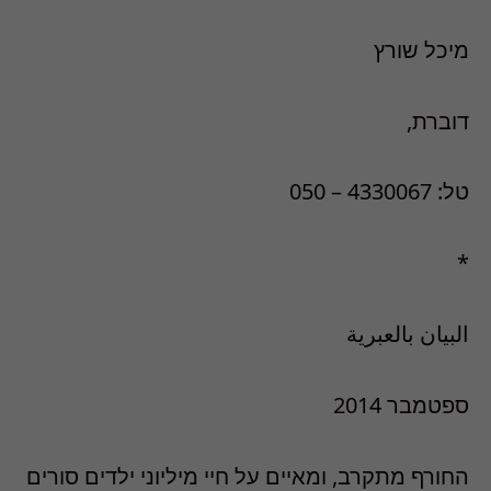
מיכל שורץ
דוברת,
טל: 4330067 – 050
*
البيان بالعبرية
ספטמבר 2014
החורף מתקרב, ומאיים על חיי מיליוני ילדים סורים