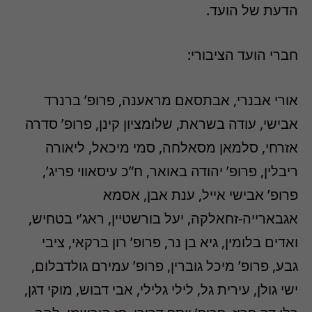
הדעת של הועד.
חברי הועד הציבורי:
אורי אבנרי, אבתסאם מראענה, פרופ’ ברנרד
אבישי, עודה בשראת, שלומציון קינן, פרופ’ סדרה
אזרחי, סלמאן מסאלחה, סמי מיכאל, ליאורה
ריבלין, פרופ’ יהודה באואר, ח”כ עיסאווי פריג’,
פרופ’ אבישי אייל, ענת אבן, אסמא
אגבארייה-זחאלקה, יעל בורשטיין, ראג’י בטחיש,
ואדים בלומין, גיא בן נר, פרופ’ רון ברקאי, ציבי
גבע, פרופ’ מיכל גוברין, פרופ’ עמירם גולדבלום,
ישי גולן, עירית גל, לילי גלילי, אבי דבוש, מוקי דגן,