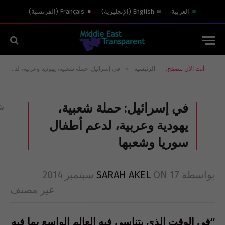
العربية
English
(
الإنجليزية
)
Français
(
الفرنسية
)
»
أنت الآن تتصفح:
الرئيسية
في إسرائيل: حملة شعبية، يهودية وعربية، لدعم أطفال سوريا وشعبها
في إسرائيل: حملة شعبية،
3
يهودية وعربية، لدعم أطفال
سوريا وشعبها
بواسطة
17 سبتمبر 2014
ON
SARAH AKEL
غير مصنف
“في الوقت الذي يتناسى فيه العالم الواسع بما فيه