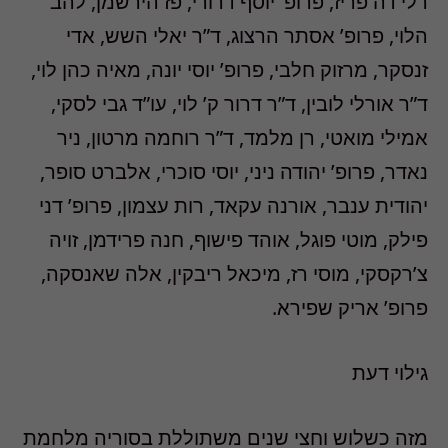
רלי דה פריז, פרופ’ יוסף דרורי, פז הירשמן, להב
הלוי, פרופ’ אסתר הרצוג, ד”ר יאלי השש, אדי
זנסקר, מרזוק חלבי, פרופ’ יוסי יונה, מאיה כהן לוי,
ד”ר אורלי לובין, ד”ר דרור ק’ לוי, עו”ד גבי לסקי,
אמילי מואטי, רן מלמד, ד”ר רוחמה מרטון, ניר
נאדר, פרופ’ יהודה ניני, יוסי סוכרי, אלברט סופר,
יהודית ענבר, אורנה עקאד, רות עצמון, פרופ’ דני
פילק, מוטי פוגל, אוהד פישוף, חנה פרידמן, זויה
צ’רקסקי, מוסי רז, מיכאל ריבקין, אלה שאנסקה,
פרופ’ אריק שפירא.
גילוי דעת
מזה כשלוש וחצי שנים משתוללת בסוריה מלחמת