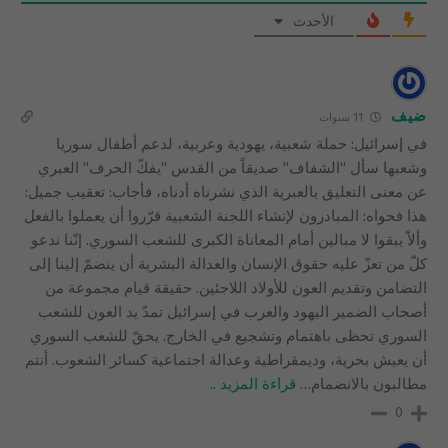
الأحدث
ضيف
11 سنوات
في إسرائيل: حملة شعبية، يهودية وعربية، لدعم أطفال سوريا
وشعبها سأل “الشفاف” صديقاً من القدس “يفكّ الحرف” العبري
عن معنى التعليق بالعبرية الذي نشرناه أدناه، فأجاب: ​تعقيب جميل:
هذا فحواه: المبادرون لإنشاء اللجنة الشعبية قرّروا أن يعملوا بالفعل
وألاّ يبقوا لا مبالين أمام المعاناة الكبرى للشعب السوري. إنّنا ندعو
كلّ من تعزّ عليه حقوق الإنسان والعدالة البشرية أن ينضمّ إلينا إلى
التضامن وتقديم العون للأولاد اللاجئين. حقيقة قيام مجموعة من
أصحاب الضمير اليهود والعرب في إسرائيل تمدّ يد العون للشعب
السوري تحظى باهتمام وتشجيع في الخارج. يحقّ للشعب السوري
أن يعيش بحرية، وديمقراطية وعدالة اجتماعية كسائر الشعوب. أنتم
مطالبون بالانضمام
…
قراءة المزيد ..
0