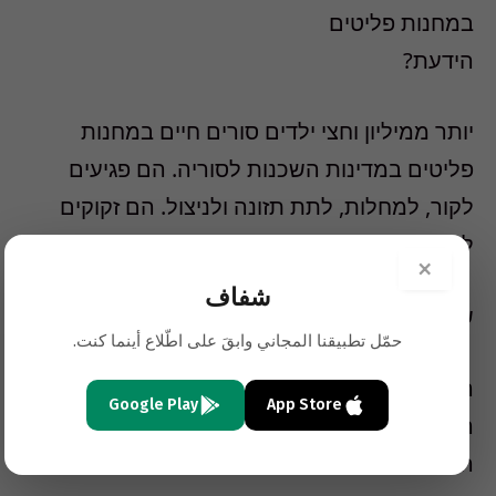
במחנות פליטים
הידעת?
יותר ממיליון וחצי ילדים סורים חיים במחנות
פליטים במדינות השכנות לסוריה. הם פגיעים
לקור, למחלות, לתת תזונה ולניצול. הם זקוקים
לעזרתך.
×
شفاف
שלום רב,
حمّل تطبيقنا المجاني وابقَ على اطّلاع أينما كنت.
המלחמה בסוריה מתקרבת לשנתה הרביעית,
Google Play
App Store
החורף כמעט כאן, והועד לסיוע הומניטרי לעם
הסורי מחדש את פעילותו ביתר שאת.