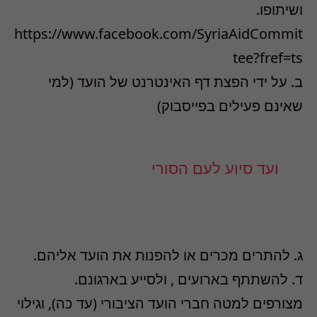
ושיתופו.
https://www.facebook.com/SyriaAidCommit
tee?fref=ts
ב. על ידי הפצת דף האינטרנט של הועד (למי
שאינם פעילים בפייסבוק)
ועד סיוע לעם הסורי
ג. להתרים מכרים או להפנות את הועד אליהם.
ד. להשתתף בארועים , ולסייע בארגונם.
מצורפים למטה חברי הועד הציבורי (עד כה), וגילוי