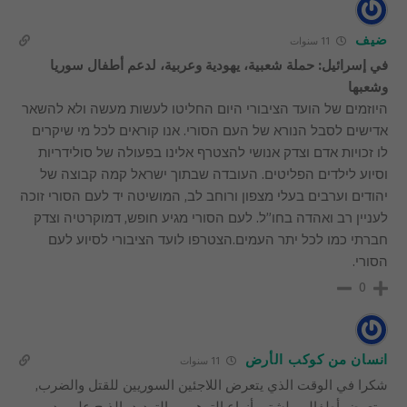
ضيف
11 سنوات
في إسرائيل: حملة شعبية، يهودية وعربية، لدعم أطفال سوريا
وشعبها
היוזמים של הועד הציבורי היום החליטו לעשות מעשה ולא להשאר
אדישים לסבל הנורא של העם הסורי. אנו קוראים לכל מי שיקרים
לו זכויות אדם וצדק אנושי להצטרף אלינו בפעולה של סולידריות
וסיוע לילדים הפליטים. העובדה שבתוך ישראל קמה קבוצה של
יהודים וערבים בעלי מצפון ורוחב לב, המושיטה יד לעם הסורי זוכה
לעניין רב ואהדה בחו”ל. לעם הסורי מגיע חופש, דמוקרטיה וצדק
חברתי כמו לכל יתר העמים.הצטרפו לועד הציבורי לסיוע לעם
הסורי.
0
انسان من كوكب الأرض
11 سنوات
شكرا في الوقت الذي يتعرض اللاجئين السوريين للقتل والضرب,
ويتعرض أطفالهم لشتى أنواع الترهيب والتهديد بالذبح على يد