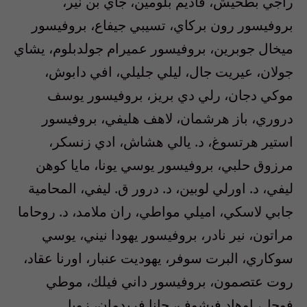
راجي بطحيش، فاديم بلومين، جاي بن نير،
بروفيسور رون بركاي، تسيبي جيفاع، بروفيسور
ميخال جوبرين، بروفيسور عميرام جولدبلوم، يشاي
جولان، عيريت جال، ليلي جليلي، افي دابوش،
موكي دجان، رلي دي بريز، بروفيسور يوسف
دروري، باز هرشمان، لاهف هليفي، بروفيسور
استير هرتسوغ، د. يالي هشاش، ادي زنسكر،
مرزوق حلبي، بروفيسور يوسي يونا، مايا كوهن
ليفي، د. اورلي لوبين، د. درور ق. ليفي، المحامية
جابي لاسكي، اميلي مواطي، ران ملامد، د. روحاما
مراتون، نير نادر، بروفيسور يهودا نيني، يوسي
سوكاري، البرت سوفر، يهوديت عنبار، اورنا عقاد،
روت عتصمون، بروفيسور داني فيلك، موطي
فوجل، اوهاد فيشوف، حانا فريدمان، زويا