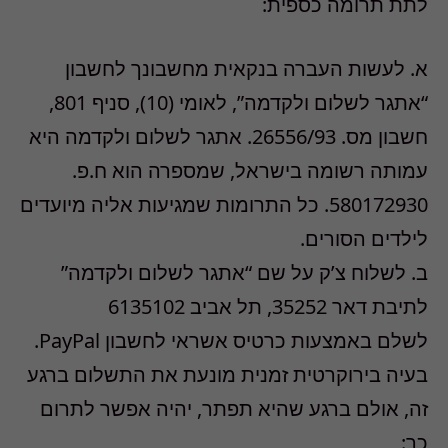
לתת תרומה כספית:
א. לעשות העברה בנקאית מחשבונך לחשבון
“אתגר לשלום ולקדמה”, לאומי (10), סניף 801,
חשבון מס. 26556/93. אתגר לשלום ולקדמה היא
עמותה רשומה בישראל, שמספרה הוא ח.פ.
580172930. כל התרומות שמגיעות אליה מיועדים
לילדים הסורים.
ב. לשלוח צ’ק על שם “אתגר לשלום ולקדמה”
לתיבת דאר 35252, תל אביב 6135102
לשלם באמצעות כרטיס אשראי לחשבון PayPal.
בעיה בירוקרטית זמנית מונעת את התשלום ברגע
זה, אולם ברגע שהיא תפתר, יהיה אפשר לתרום
כך: