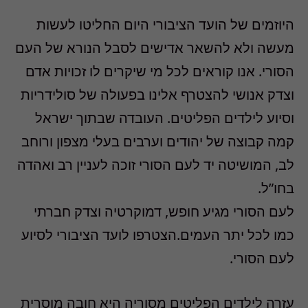
היוזמים של הועד הציבורי היום החליטו לעשות
מעשה ולא להשאר אדישים לסבל הנורא של העם
הסורי. אנו קוראים לכל מי שיקרים לו זכויות אדם
וצדק אנושי להצטרף אלינו בפעולה של סולידריות
וסיוע לילדים הפליטים. העובדה שבתוך ישראל
קמה קבוצה של יהודים וערבים בעלי מצפון ורוחב
לב, המושיטה יד לעם הסורי זוכה לעניין רב ואהדה
בחו”ל.
לעם הסורי מגיע חופש, דמוקרטיה וצדק חברתי
כמו לכל יתר העמים.הצטרפו לועד הציבורי לסיוע
לעם הסורי.
עזרה לילדים הפליטים מסוריה היא חובה מוסרית