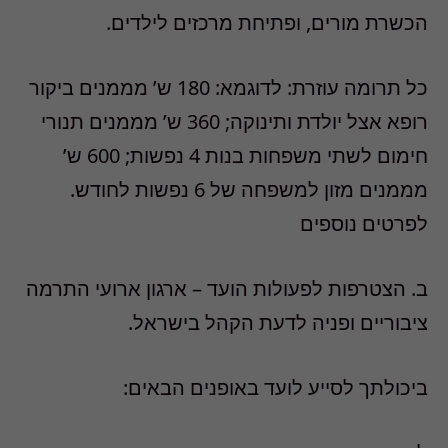
הכשרת מורים, ופתיחת מרכזים לילדים.
כל תרומה עוזרת: לדוגמא: 180 ש’ מממנים ביקור
רופא אצל יולדת ותינוקה; 360 ש’ מממנים תנורי
חימום לשתי משפחות בנות 4 נפשות; 600 ש’
מממנים מזון למשפחה של 6 נפשות לחודש.
לפרטים נוספים
ב. הצטרפות לפעולות הועד – ארגון ארועי התרמה
ציבוריים ופניה לדעת הקהל בישראל.
ביכולתך לסייע לועד באופנים הבאים: