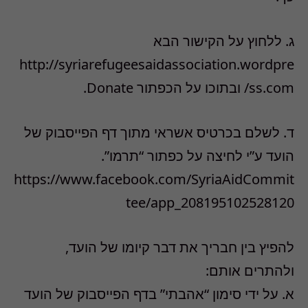
ג. ללחוץ על הקישור הבא
http://syriarefugeesaidassociation.wordpre
ss.com/ ובתוכו על הכפתור Donate.
ד. לשלם בכרטיס אשראי מתוך דף הפייסבוק של
הועד ע”י לחיצה על כפתור “תרמו”.
https://www.facebook.com/SyriaAidCommit
tee/app_208195102528120
להפיץ בין חבריך את דבר קיומו של הועד,
ולהתרים אותם:
א. על ידי סימון “אהבתי” בדף הפייסבוק של הועד