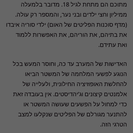
מתוכם הם מתחת לגיל 18. מדובר בלמעלה
ממיליון וחצי ילדים ובני נער, והמספר רק עולה.
(מדף סוכנות הפליטים של האום) ילדי סוריה איבדו
את בתיהם, את הוריהם, את האפשרות ללמוד
ואת עתידם.
האדישות של המערב עד כה, וחוסר המעש בכל
הנוגע לפשעי המלחמה של המשטר הביאו
להחלשת האופוזיציה החילונית, ולעלייה של
אלמנטים קיצונים וג’יהדיסטים. אין בעובדה זאת
כדי למחול על הפשעים שעושה המשטר או
להתנער מגורלם של הפליטים שנקלעו למצב
הטרגי הזה.