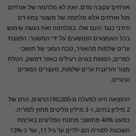
אזרחים עקובה מדם. זאת לא מלחמה של אזרחים
מול אזרחים אלא מלחמה של משטר צמא דם
ורודני כנגד העם שלו. במלחמה זאת נעשה שימוש
בכל האמצעים הנפשעים על ידי המשטר: הפצצת
ערים שלמות מהאוויר, טבח המוני של תושבי
כפרים, הפגזות בגזים רעילים באזור דמשק, הטלת
מצור והרעבת ערים שלמות, מעצרים המוניים
ועינויים.
התוצאה היא למעלה מ-190,000הרוגים, הרס של
2 מיליון בתים, ו- 3 מיליון פליטים מחוץ לסוריה.
כמעט 40% מתושבי מחנות הפליטים בארצות
השכנות לסוריה הם ילדים עד גיל 11, עוד כ-13%