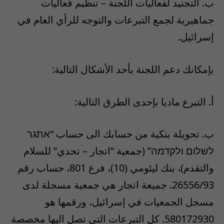
ب‌. التجنيد لفعاليات اللجنة – تنظيم فعاليات
جماهيرية لجمع التبرعات والتوجه للرأي العام في
إسرائيل.
بإمكانك دعم اللجنة بأحد الأشكال التالية:
أ‌. التبرع ماديا بإحدى الطرق التالية:
ب‌. تحويلة بنكية من حسابك الى حساب “אתגר
לשלום ולקדמה” (جمعية “اتجار – تحدي” للسلام
والتقدم)، بنك ليئومي (10)، فرع 801، حساب رقم
26556/93. جميعة اتجار هي جمعية مسجلة لدى
مسجل الجمعيات في إسرائيل، ورقمها هو
580172930. كل التبرعات التي تصل اليها مخصصة