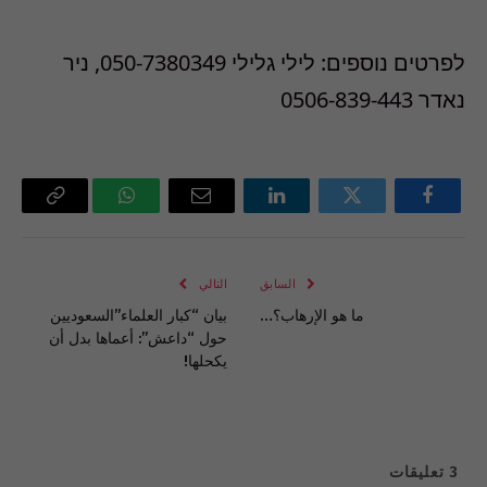
לפרטים נוספים: לילי גלילי 050-7380349, ניר
נאדר 0506-839-443
فيسبوك
تويتر
لينكدإن
البريد
واتساب
Copy
الإلكتروني
Link
السابق
التالي
ما هو الإرهاب؟…
بيان “كبار العلماء”السعوديين
حول “داعش”: أعماها بدل أن
يكحلها!
3
تعليقات