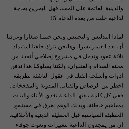
والدينية القائمة على الحقد‮. ‬فهل البحرين بحاجة
لداعية خلت من بعده الدعاة ؟‮!! ‬
لماذا التدليس والتجنيس ونحن ختمنا صغارا وعرفنا
أن بعد العسر‮ ‬يسرا،‮ ‬وهانحن نترك خلفنا استبداد
ثلاثة عقود وندخل في‮ ‬مشروع إصلاحي‮ ‬أنقذنا من
محنة الصدام والعنفوان،‮ ‬ولكننا بسلوكنا هذا ندفن
أدوات وأسلحة الفتك في‮ ‬عقول الناشئة بطريقة
اخطر من الرصاص والقنابل المدوية والمفخخات،‮
‬ففي‮ ‬كل كلمة‮ ‬ينفثها الداعية نغذي‮ ‬الأبناء والبنات
بمفاهيم خاطئة،‮ ‬وبذلك الوهم نغرق في‮ ‬مستنقع
الخطيئة السياسية قبل الخطيئة الدينية والأخلاقية‮.
‬إن من‮ ‬يمجدون الداعية بتعبيرات ونعوت جوفاء