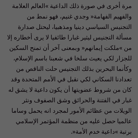
مرة أخرى في‮ ‬صورة ذلك الداعية‮ »‬العالم العلامة
والفهيم الفهامة‮« ‬وجدي‮ ‬غنيم،‮ ‬فهو نمط من
التجنيس السياسي‮ ‬دينيا ومذهبيا،‮ ‬ليحتل صدارة
مسألة التجنيس ليثير‮ ‬غبارا طائفيا لا‮ ‬يرى أخطاره إلا
من‮ »‬ملكت إيمانهم‮« ‬وبمعنى آخر أن تمنح السكين
للجزار لكي‮ ‬يعيث سلخا في‮ ‬شعبنا باسم الإسلام،‮
‬وكأنما البحرين بذلك التجنيس حلت الناقص من
تعدادنا السكاني‮ ‬لكي‮ ‬نقبل في‮ ‬الأمم المتحدة وقد
كان من شروط عضويتها أن‮ ‬يكون داعية لا‮ ‬يشق له‮
‬غبار في‮ ‬الفتنة والحرائق وشق الصفوف ونثر
الويلات من عظائم الأمور لمجرد انه‮ ‬يحمل وساما
عالميا حصل عليه من منظمة المؤتمر الإسلامي‮
‬برتبة‮ »‬داعية خدم الأمة‮«. ‬