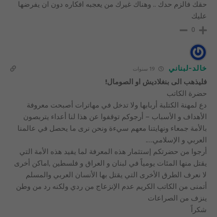
حقك فالزم حدك .. وهناك غيرك من يعجبه افكاره دون ان يفرضها
عليك
0
خالد-لبناني
19 سنوات
فليذهب الى بنغلاديش او الصومال!
حضرة الكاتب
دع لمهنة الكتلبة أربابها ولا تدخل في مهاترات أصبحت معروفة
الأهداف و الأسباب – أرجوكم توقفوا عن هذا لنا أعداء يتربصون
بالأمة جمعاء ونهايتنا معهم سيءة ونحن نرى ما يحصل في عالمنا
العربي و الإسلامي….
أرجوا من حضرتكم إستثمار هذه المعرفة لما يفيد هذه الأمة التي
يقتل منها المئات يومياً في لبنان و العراق و فلسطين ,اماكن أخرى
لا نعرف الطرق الأخرى التي يقتل بها الأنسان العربي والمسلم
أتمنى من الكاتب الكريم عدم الإنزعاج من ردي ولكنه رد من وطن
ينزف من الصراعات
شكراً