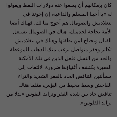
كان بإمكانهم أن‮ ‬يمنعوا عنه دولارات النفط ويقولوا
له‮ »‬يا أخينا المسلم والداعية،‮ ‬إن إخوتنا في‮
‬بنغلاديش والصومال هم أحوج منا لك،‮ ‬فهناك أيضا
الأمة بحاجة لخدمتك،‮ ‬هناك في‮ ‬الصومال‮ ‬يشتعل
القتال ونحتاج لمن‮ ‬يطفئها وهناك في‮ ‬بنغلاديش
تكاثر وفقر متواصل نرغب منك الذهاب للموعظة
والحد من النسل فلعل الذين في‮ ‬تلك الأمكنة
الفقيرة‮ ‬يكتشف أغنياؤها ضرورة الالتفات إلى
مسألتين التناقض الحاد بالفقر الشديد والثراء
الفاحش وسط محيط من البؤس،‮ ‬مثلما هناك
تناقض حاد بين شدة الفقر وتزايد النفوس‮ »‬بدلا من
تزايد الفلوس‮«. ‬