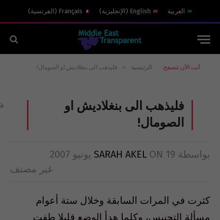
العربية
English
(
الإنجليزية
)
Français
(
الفرنسية
)
»
أنت الآن تتصفح:
الرئيسية
فليذهب الى بنغلاديش او الصومال!
فليذهب الى بنغلاديش او
الصومال!
بواسطة
19 يونيو 2007
ON
SARAH AKEL
غير مصنف
كثرت في‮ ‬المرات السابقة وخلال ستة أعوام
مسألة التجنيس،‮ ‬وكلما هدأ الوضع قليلا طفت