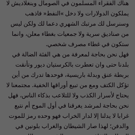
هناك الفقراء المسلمون في‮ ‬الصومال وبنغلاديش لا‮
‬يملكون الدولارات ولا دخل‮ »‬النفط‮« ‬فاذهب
وسنرسل لك مرتبك الشهري‮ ‬دعما لك ولكن ليس
من صناديق سرية ولا جمعيات بغطاء معلن،‮ ‬وانما
ستكون في‮ ‬غطاء مصرف شخصي‮. ‬
فهل نحن بحاجة لمعرفة من هي‮ ‬الفئة الضالة في‮
‬بلدنا حتى وان تعطرت بالكرستيان ديور وتأنقت
بربطة عنق وبدلة باريسية،‮ ‬فوحدها تدرك من أين
تؤكل الكتف ومع من تبيع أوراقها الخفية‮. ‬مجتمعنا لا‮
‬يحتاج لأسرار الكذب ولا للتلاعب بذكاء الناس،‮ ‬فهل
نحن بحاجة لمرشد‮ ‬يغرقنا في‮ ‬أول الموج أم نتبع‮
‬غرابا لا‮ ‬يدلنا إلا لدار الخراب فهو وحده رمز للموت
والدفن؛ لهذا صار الشيطان والغراب بلونين في‮