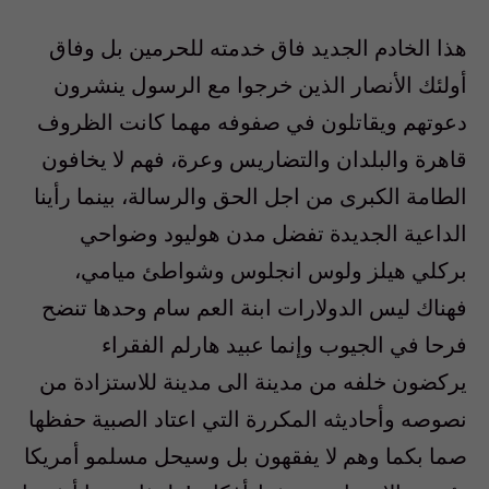
هذا الخادم الجديد فاق خدمته للحرمين بل وفاق
أولئك الأنصار الذين خرجوا مع الرسول‮ ‬ينشرون
دعوتهم ويقاتلون في‮ ‬صفوفه مهما كانت الظروف
قاهرة والبلدان والتضاريس وعرة،‮ ‬فهم لا‮ ‬يخافون
الطامة الكبرى من اجل الحق والرسالة،‮ ‬بينما رأينا
الداعية الجديدة تفضل مدن هوليود وضواحي‮
‬بركلي‮ ‬هيلز ولوس انجلوس وشواطئ ميامي،‮
‬فهناك ليس الدولارات ابنة العم سام وحدها تنضح
فرحا في‮ ‬الجيوب وإنما عبيد هارلم الفقراء‮
‬يركضون خلفه من مدينة الى مدينة للاستزادة من
نصوصه وأحاديثه المكررة التي‮ ‬اعتاد الصبية حفظها
صما بكما وهم لا‮ ‬يفقهون بل وسيحل مسلمو أمريكا