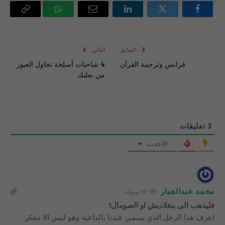
فيسبوك
تويتر
لينكدإن
البريد
واتساب
Copy
الإلكتروني
Link
السابق
التالي
فرانس وترجمة القرآن
4 شاحنات أسلحة تحاول العبور
من بعلبك
3
تعليقات
الأحدث
محمد عبدالجبار
19 سنوات
فليذهب الى بنغلاديش او الصومال!
اعرف هذا الرجل الذي يسمي عندنا بالداعية وهو ليس الا مفكر