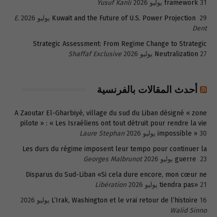
31 يوليو 2026
framework
Yusuf Kanli
29 يوليو 2026
Kuwait and the Future of U.S. Power Projection
E.
Dent
Strategic Assessment: From Regime Change to Strategic
27 يوليو 2026
Neutralization
Shaffaf Exclusive
أحدث المقالات بالفرنسية
A Zaoutar El-Gharbiyé, village du sud du Liban désigné « zone
pilote » : « Les Israéliens ont tout détruit pour rendre la vie
30 يوليو 2026
impossible »
Laure Stephan
Les durs du régime imposent leur tempo pour continuer la
23 يوليو 2026
guerre
Georges Malbrunot
Disparus du Sud-Liban «Si cela dure encore, mon cœur ne
21 يوليو 2026
tiendra pas»
Libération
16 يوليو 2026
L’Irak, Washington et le vrai retour de l’histoire
Walid Sinno