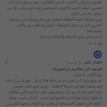
ظلامي يدعو الي التعصب الديني الطائفي ، وهو مرتزق جلبته الي
البحرين جمعية المنير (الاخوان المسلمين) وقد كفر وحارب كل من
يختلف معه في الرأي
ومن تصرفاته قصة اختطافه لحفيده من مصر وسجنه في بيته في
البحرين الي ان تدخلت السلطات المصرية بطلب ون والدته
واسترجعته
انه سبة في جبين الاسلام والاسلام منه براء
0
الطائر الحر
19 سنوات
فليذهب الى بنغلاديش او الصومال!
ايها الكاتب المحترم
لم توفق فيما كنت تغمز فيه من قناة هذا الرجل .. فهو لم يترك بلاده
ولم يضغط عليه في امريكا الاظلما .. حاربته قوى الشر جميعا و
يكفيه فخرا انه لم يبع دينه بدنياه وبقي على مبادئه و التي بامكانك
تجاهلها ان لم تعجبك او مناقشتها لو احببت .. اما ان تنصب نفسك
حاكما بامره ليقبل الاستضافة او يطلب منه المغادرة فهذا ليس من