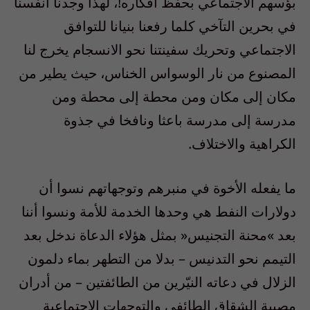
بؤسهم الاجتماعي‮ ‬بحفظ أفكاره‮!‬،‮ ‬لهذا وجدنا أنفسنا
في‮ ‬بحرين التآخي‮ ‬كلما رفعنا بنيانا للتوافق
الاجتماعي‮ ‬وتحريك سفينتنا نحو الانسجام‮ ‬يخرج لنا
المصنوع من نار الوسواس الخناس،‮ ‬حيث‮ ‬يطير من
مكان إلى مكان ومن محطة إلى محطة ومن
مدرسة إلى مدرسة باعثا ونافخا في‮ ‬جذوة
الكراهية والاختلاف‮. ‬
ما‮ ‬يفعله الأخوة في‮ ‬منبرهم وتوجهاتهم نسوا أن
دولارات النفط هي‮ ‬وحدها الخدمة للأمة ونسوا أننا
بعد‮ »‬محنة التجنيس‮« ‬بمثل هؤلاء الدعاة ندخل بعد
التيمم نحو التدنيس‮ – ‬بدلا من التطهر بماء دلمون
الزلال في‮ ‬دعاته النيّرين من الطائفتين‮ – ‬من أدران
مصيبة الشقاق الطائفي‮ ‬والتوجهات الاجتماعية