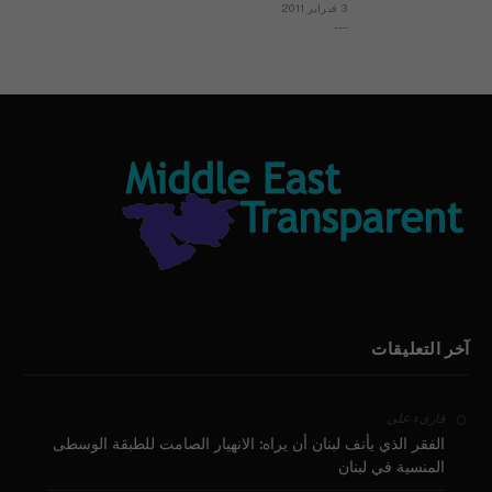
3 فبراير 2011
بيان الأقباط وحتمية التغيير ودعوة للتوقيع
آخر التعليقات
على
قارىء
الفقر الذي يأنف لبنان أن يراه: الانهيار الصامت للطبقة الوسطى
المنسية في لبنان