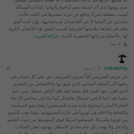
عدم رؤيتها لدى أى حديقة تضم أراجيح بألمانيا ,كما ان المسألة
ليست متعلقة بامرأة تدافع عن حرية صغيرها فى اللعب فأنت
تتحدثين عن ألمانيا لا عن أفغانستان أو ماشابهها , وإن كنت أتفق
معك فى إضافة ملامحها الشرقية كسبب لبغض هذا الألمانى الكريه
لها , فألمانيا بنزعاتها العنصرية الأشد
…
قراءة المزيد ..
0
riskability
17 سنوات
عن مروى الشربيني أمّاً لمروى الشربيني حق على كل انسان في
رفعها الى المقام السامي الذي يليق بها والاقتصاص من المجرم
الذي اهدر دمها (فمن قتل نفسا فقد قتل الناس جميعا , ومن احيا
نفسا فقد احيا الناس جميعا) , فالقاتل كما جاء في محاضر الادعاء
العام الالماني (مدفوع بكره شديد للمسلمين) وهذا يضع السياسة
والثقافة والاعلام في اوروبا في دائرة المسؤولية , وهنا يجب التمييز
بين اوروبا وامريكا , فمسلمو امريكا فوق المتوسط من حيث التعليم
والدخل ولا يوجد رأي عام معادي للاسلام , ووجود بعض الحالات
الفردية استثناء لايلغي القاعدة , فليس هنالك تمييز في السكن