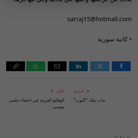
sarraj15@hotmail.com
• كاتبة سورية
فيسبوك
تويتر
لينكدإن
البريد
واتساب
Copy
الإلكتروني
Link
السابق
التالي
مات ملك “البوب”
الوقائع الغريبة في اختفاء حلمي
موسى