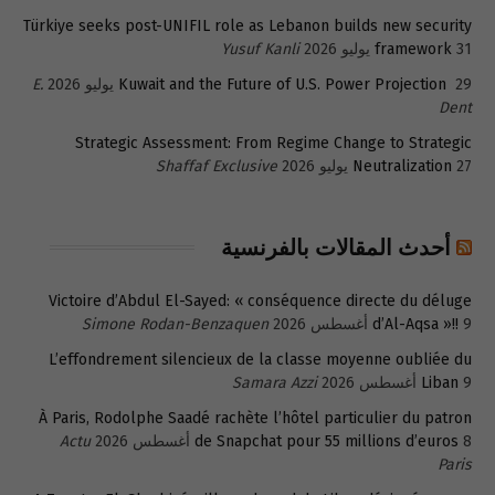
Türkiye seeks post-UNIFIL role as Lebanon builds new security
31 يوليو 2026
framework
Yusuf Kanli
29 يوليو 2026
Kuwait and the Future of U.S. Power Projection
E.
Dent
Strategic Assessment: From Regime Change to Strategic
27 يوليو 2026
Neutralization
Shaffaf Exclusive
أحدث المقالات بالفرنسية
Victoire d’Abdul El-Sayed: « conséquence directe du déluge
9 أغسطس 2026
d’Al-Aqsa »!!
Simone Rodan-Benzaquen
L’effondrement silencieux de la classe moyenne oubliée du
9 أغسطس 2026
Liban
Samara Azzi
À Paris, Rodolphe Saadé rachète l’hôtel particulier du patron
8 أغسطس 2026
de Snapchat pour 55 millions d’euros
Actu
Paris