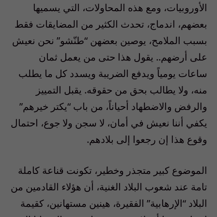
الأوروبيات، ومع هذه المحاولات، التي يسميها
بعضهم، اندماج، تحدث الكثير من المضايقات فقط
بسبب الملامح، يوصين بعضهن “طنّشو” نحن نعيش
على أرضهم.. يقول هذا حتى من يعمل ثمان
ساعات يومياً ويدفع الضريبة ويسدد كل ما يطلب
منه، ولا يطالب بحق من حقوقه. يقبل التمييز
والرفض والاضطهاد أحياناً، من باب “يكتر خيرهم”
يكفي أننا نعيش في أمان، لا سجن ولا جوع، احتمال
وقوع هذا إن رجعوا إلى بلادهم.
الموضوع كبير متجذر وخطير، تكونت قناعة كاملة
تامة عند شعوب البلاد الغنية، أن هؤلاء القادمين من
البلاد “الإرهابية” الفقيرة، هينين مستهانين، كقيمة