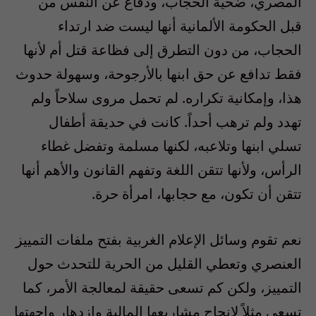
المصري، ضحية الحجاب، ودفاع عن النفس من
قبل الحكومة الألمانية أنها ليست ضد ارتداء
الحجاب، من دون التطرق إلى فظاعة قتل أم لأنها
فقط تدافع عن حق ابنها بالأرجوحة، وسهولة حدوث
هذا، وإمكانية تكراره. لم تحمل مروى سلاحاً ولم
تهدد ولم ترهب أحداً. كانت في حديقة أطفال
تسلي ابنها وتلاعبه، لكنها مسلمة وتفضل غطاء
الرأس، ولأنها تتقن اللغة وتفهم القانون والأهم أنها
تتقن أن تكون، مع حجابها، امرأة حرة.
نعم تقوم وسائل الإعلام الغربية بفتح ملفات التمييز
العنصري وتعطي القليل من الحرية للتحدث حول
التمييز، ولكن كم تسعى حقيقة لمعالجة الأمر، كما
تسعى مثلاً لإنجاح مشاريعها المالية وازدهار واجهتها