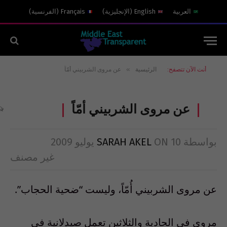
العربية
English
(
الإنجليزية
)
Français
(
الفرنسية
)
»
أنت الآن تتصفح:
الرئيسية
عن مروى الشربيني أمّاً
عن مروى الشربيني أمّاً
بواسطة
10 يوليو 2009
ON
SARAH AKEL
غير مصنف
عن مروى الشربيني أُمّاً، وليست “ضحية الحجاب”.
مروى في الحادية والثلاثين تعمل صيدلانية في