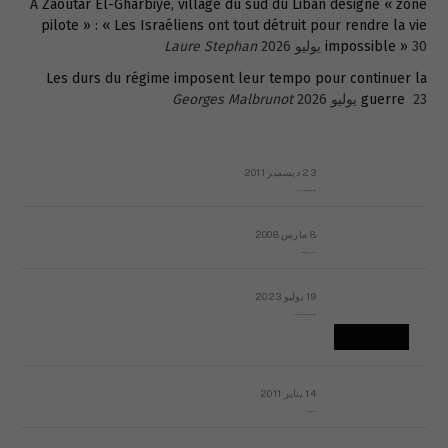
A Zaoutar El-Gharbiyé, village du sud du Liban désigné « zone
pilote » : « Les Israéliens ont tout détruit pour rendre la vie
30 يوليو 2026
impossible »
Laure Stephan
Les durs du régime imposent leur tempo pour continuer la
23 يوليو 2026
guerre
Georges Malbrunot
23 ديسمبر 2011
عائلة المهندس طارق الربعة: أين دولة القانون والموسسات؟
8 مارس 2008
رسالة مفتوحة لقداسة البابا شنوده الثالث
19 يوليو 2023
إشكاليات التقويم الهجري، وهل يجدي هذا التقويم أيُ نفع؟
14 يناير 2011
ماذا يحدث في ليبيا اليوم الجمعة؟