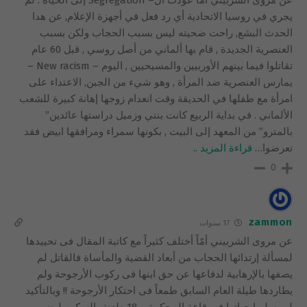
يجري في روسيا الاتحادية أي رد فعل في أجهزة الإعلام, عن هدا
الحدث البشع, راحت ضحيته ليس بسبب الحجاب ولكن بسبب
العنصرية الجديدة , قام بها ألماني من أصل روسي , قبل 60 عام
تقاتلوا فيما بينهم الأوربيين والمسيحيين , اليوم – New racism –
يمارس العنصرية ضد المرأة , وهو شيء من الجبن, الاعتداء على
امرأة مع طفلها في الحديقة وقت انعدام زوجها إهانة كبيرة للشعب
الألماني . في بداية الربيع كانت بنتي وزميل دراستها عائدين”
بالمترو” من المعهد إلى البيت , بكونها سمراء ومرافقها ابيض فقد
تعرضوا
…
قراءة المزيد ..
0
zammon
17 سنوات
عن مروى الشربيني أمّاً أختلف كثيراً مع كاتبة المقال فى تحييدها
لمسألة إرتدائها الحجاب من أبعاد القضية والمأساة فالقاتل لم
يصفها بالإرهابية لدفاعها عن حق ابنها فى ركوب الأرجوحة ولم
يطاردها طيلة العام السابق طمعاً فى احتكار الأرجوحة !! وبالتأكيد
لم يسلبها حياتها فى قاعة المحكمة بـ 18 طعنة بالسكين ليضمن