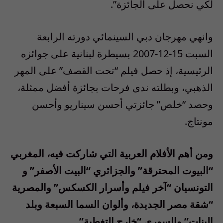
لكي نحصل على الجائزة”.
وانهي مهرجان دبي السينمائي دورته الرابعة
السبت 15-12-2007 بسيطرة لبنانية على جوائزه
الرئيسية، إذ حصل فيلم “تحت القصف” على المهر
الذهبي، وبطلته ندى فرحات بجائزة أفضل ممثلة،
وحصد “خلص” جائزتي أحسن سيناريو وأحسن
مونتاج.
ومن أهم الأفلام العربية التي شاركت فيه، المغربي
“البيوت المحترقة” والجزائري “البيت الأصفر” و
التونسيان “آخر فيلم وأسرار الكسكس” والمصرية
“شقة مصر الجديدة، وألوان السما السبعة وبلد
البنات” والسوري “خارج التغطية”.