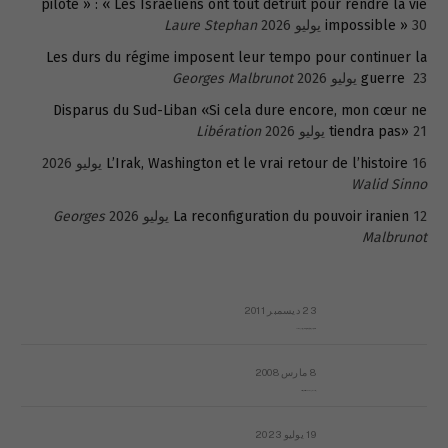
pilote » : « Les Israéliens ont tout détruit pour rendre la vie
30 يوليو 2026
impossible »
Laure Stephan
Les durs du régime imposent leur tempo pour continuer la
23 يوليو 2026
guerre
Georges Malbrunot
Disparus du Sud-Liban «Si cela dure encore, mon cœur ne
21 يوليو 2026
tiendra pas»
Libération
16 يوليو 2026
L’Irak, Washington et le vrai retour de l’histoire
Walid Sinno
12 يوليو 2026
La reconfiguration du pouvoir iranien
Georges
Malbrunot
23 ديسمبر 2011
عائلة المهندس طارق الربعة: أين دولة القانون والموسسات؟
8 مارس 2008
رسالة مفتوحة لقداسة البابا شنوده الثالث
19 يوليو 2023