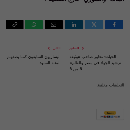
فيسبوك
تويتر
لينكدإن
البريد
واتساب
Copy
الإلكتروني
Link
السابق
التالي
الحياة» تحاور صاحب «وثيقة
اليساريون السابقون كمـا يصفهـم
ترشيد الجهاد في مصر والعالم»
المئـة السـود
6 من 6
التعليقات مغلقة.