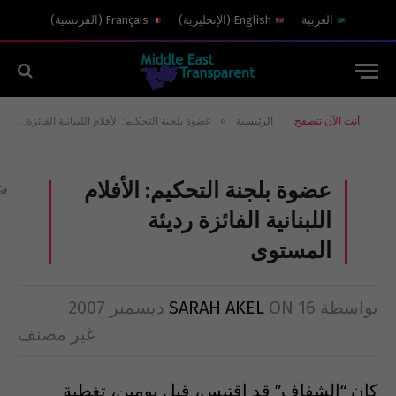
العربية
English
(
الإنجليزية
)
Français
(
الفرنسية
)
»
أنت الآن تتصفح:
الرئيسية
عضوة بلجنة التحكيم: الأفلام اللبنانية الفائزة رديئة المستوى
عضوة بلجنة التحكيم: الأفلام
اللبنانية الفائزة رديئة
المستوى
بواسطة
16 ديسمبر 2007
ON
SARAH AKEL
غير مصنف
كان “الشفاف” قد اقتبس، قبل يومين، تغطية