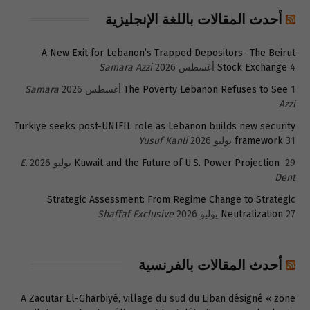
أحدث المقالات باللغة الإنجليزية
A New Exit for Lebanon’s Trapped Depositors- The Beirut
4 أغسطس 2026
Stock Exchange
Samara Azzi
1 أغسطس 2026
The Poverty Lebanon Refuses to See
Samara
Azzi
Türkiye seeks post-UNIFIL role as Lebanon builds new security
31 يوليو 2026
framework
Yusuf Kanli
29 يوليو 2026
Kuwait and the Future of U.S. Power Projection
E.
Dent
Strategic Assessment: From Regime Change to Strategic
27 يوليو 2026
Neutralization
Shaffaf Exclusive
أحدث المقالات بالفرنسية
A Zaoutar El-Gharbiyé, village du sud du Liban désigné « zone