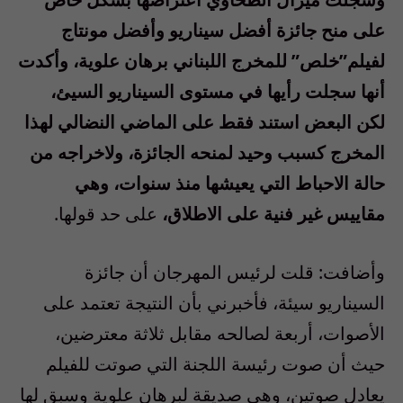
على منح جائزة أفضل سيناريو وأفضل مونتاج
لفيلم”خلص” للمخرج اللبناني برهان علوية، وأكدت
أنها سجلت رأيها في مستوى السيناريو السيئ،
لكن البعض استند فقط على الماضي النضالي لهذا
المخرج كسبب وحيد لمنحه الجائزة، ولاخراجه من
حالة الاحباط التي يعيشها منذ سنوات، وهي
مقاييس غير فنية على الاطلاق،
على حد قولها.
وأضافت: قلت لرئيس المهرجان أن جائزة
السيناريو سيئة، فأخبرني بأن النتيجة تعتمد على
الأصوات، أربعة لصالحه مقابل ثلاثة معترضين،
حيث أن صوت رئيسة اللجنة التي صوتت للفيلم
يعادل صوتين، وهي صديقة لبرهان علوية وسبق لها