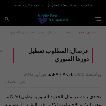
العربية
English
(
الإنجليزية
)
Français
(
الفرنسية
)
»
أنت الآن تتصفح:
الرئيسية
عرسال: المطلوب تعطيل دورها السوري
عرسال: المطلوب تعطيل
دورها السوري
بواسطة
5 فبراير 2013
ON
SARAH AKEL
غير مصنف
تحاذي بلدة عرسال الحدود السورية بطول 50 كلم.
وهي البؤرة الاجتماعية الاكبر، في البقاع، المتضامنة