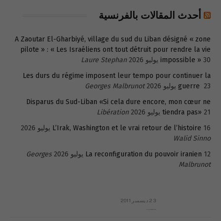
أحدث المقالات بالفرنسية
A Zaoutar El-Gharbiyé, village du sud du Liban désigné « zone
pilote » : « Les Israéliens ont tout détruit pour rendre la vie
30 يوليو 2026
impossible »
Laure Stephan
Les durs du régime imposent leur tempo pour continuer la
23 يوليو 2026
guerre
Georges Malbrunot
Disparus du Sud-Liban «Si cela dure encore, mon cœur ne
21 يوليو 2026
tiendra pas»
Libération
16 يوليو 2026
L’Irak, Washington et le vrai retour de l’histoire
Walid Sinno
12 يوليو 2026
La reconfiguration du pouvoir iranien
Georges
Malbrunot
23 ديسمبر 2011
عائلة المهندس طارق الربعة: أين دولة القانون والموسسات؟