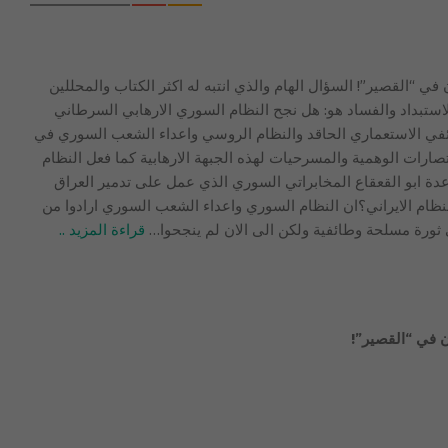
في “القصير”! السؤال الهام والذي انتبه له اكثر الكتاب والمحللين
تبداد والفساد هو: هل نجح النظام السوري الارهابي السرطاني
ائفي الاستعماري الحاقد والنظام الروسي واعداء الشعب السوري في
صارات الوهمية والمسرحيات لهذه الجبهة الارهابية كما فعل النظام
دة ابو القعقاع المخابراتي السوري الذي عمل على تدمير العراق
لنظام الايراني؟ان النظام السوري واعداء الشعب السوري ارادوا من
ى ثورة مسلحة وطائفية ولكن الى الان لم ينجحوا
…
قراءة المزيد ..
ن في “القصير”!