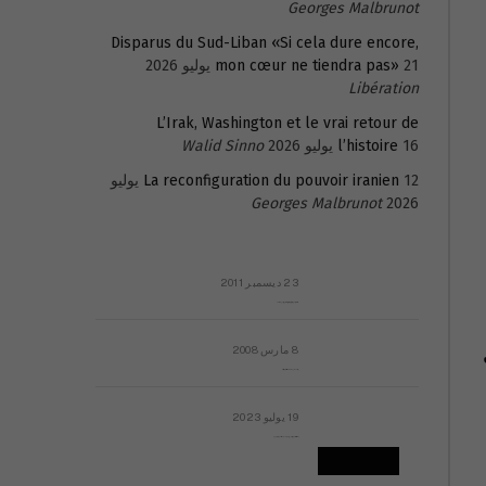
Georges Malbrunot
Disparus du Sud-Liban «Si cela dure encore,
21 يوليو 2026
mon cœur ne tiendra pas»
Libération
L’Irak, Washington et le vrai retour de
16 يوليو 2026
l’histoire
Walid Sinno
La reconfiguration du pouvoir iranien
12 يوليو
Georges Malbrunot
2026
23 ديسمبر 2011
عائلة المهندس طارق الربعة: أين دولة القانون والموسسات؟
8 مارس 2008
رسالة مفتوحة لقداسة البابا شنوده الثالث
19 يوليو 2023
إشكاليات التقويم الهجري، وهل يجدي هذا التقويم أيُ نفع؟