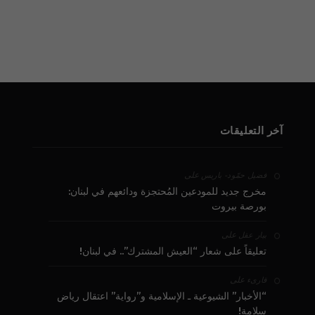
آخر التعليقات
على
فضيل حمّود - باريس
مخرج جديد للمودعين المُحتجزة ودائعهم في لبنان:
بورصة بيروت
على
بيار عقل
تعليقاً على شعار “العيش المشترك”.. في لبنان!
على
قارىء
“الأخبار” الشيوعية ـ الإسلامية و”رواية” اعتقال رياض
سلامة!