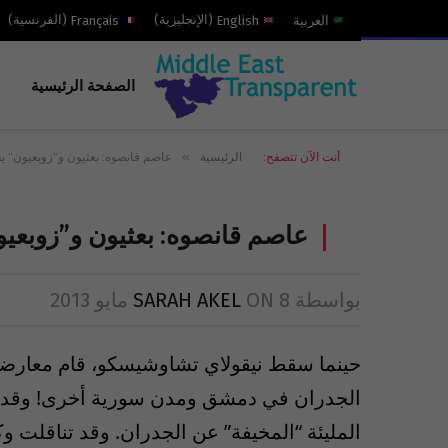
العربية
English
(
الإنجليزية
)
Français
(
الفرنسية
)
الصفحة الرئيسية
»
أنت الآن تتصفح:
الرئيسية
عاصم قانصوه: بعثيون و”زوبعيون” يق
عاصم قانصوه: بعثيون و”زوبعيو
بواسطة
8 مايو 2013
ON
SARAH AKEL
حينما سقط نيقولاي تشاوشيسكو، قام معارض
الجدران في دمشق ومدن سورية أخرى! وقد فهم
المليئة “المخيفة” عن الجدران. وقد تناقلت وك