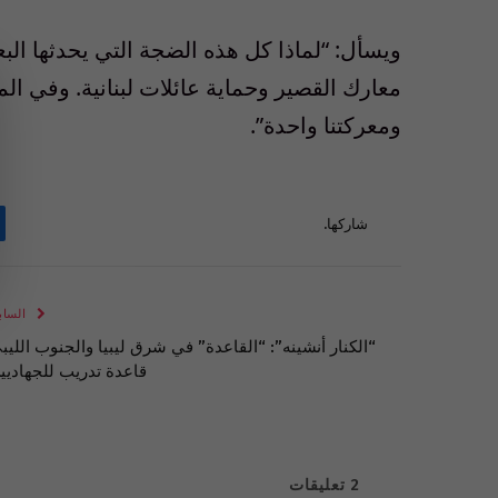
ويسأل: “لماذا كل هذه الضجة التي يحدثها ا
معارك القصير وحماية عائلات لبنانية. وفي ا
ومعركتنا واحدة”.
شاركها.
الساب
“الكنار أنشينه”: “القاعدة” في شرق ليبيا والجنوب الليب
قاعدة تدريب للجهاديي
2
تعليقات