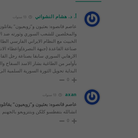
أ. د. هشام النشواتي
13 سنوات
عاصم قانصوه: بعثيون و”زوبعيون” يقاتلون 
والمخلصين للشعب السوري وثورته ضد الاس
الخبيث مع النظام الايراني الفارسي الط
صناعة القاعدة (جبهة النصرة)واعطاء الانت
الارهابي السوري سابقا بصناعة رجل القاع
بأوامر من الطاغية بشار الاسد السفاح وا
البداية تحويل الثورة السورية السلمية ال
0
axan
13 سنوات
عاصم قانصوه: بعثيون و”زوبعيون” يقاتلو
انشالله بتفطسو كلكن وبتتزوبعو بالجهنم
0