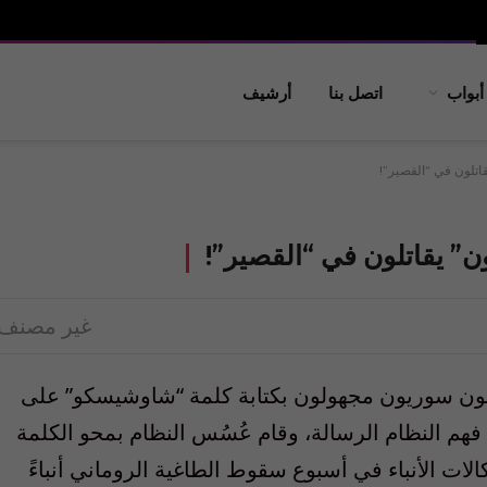
أبواب
اتصل بنا
أرشيف
اتلون في “القصير”!
ن” يقاتلون في “القصير”!
غير مصنف
ون سوريون مجهولون بكتابة كلمة “شاوشيسكو” على
 النظام الرسالة، وقام عُسُس النظام بمحو الكلمة
الات الأنباء في أسبوع سقوط الطاغية الروماني أنباءً