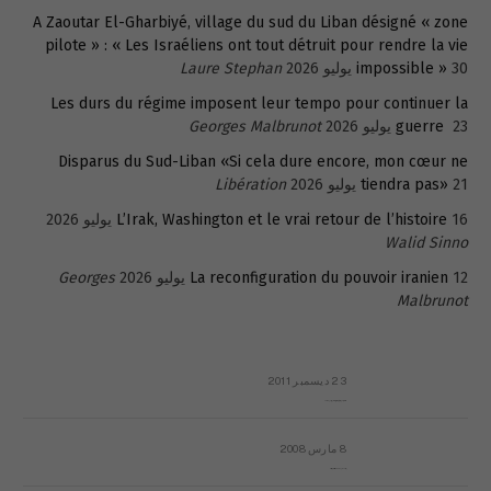
A Zaoutar El-Gharbiyé, village du sud du Liban désigné « zone
pilote » : « Les Israéliens ont tout détruit pour rendre la vie
30 يوليو 2026
impossible »
Laure Stephan
Les durs du régime imposent leur tempo pour continuer la
23 يوليو 2026
guerre
Georges Malbrunot
Disparus du Sud-Liban «Si cela dure encore, mon cœur ne
21 يوليو 2026
tiendra pas»
Libération
16 يوليو 2026
L’Irak, Washington et le vrai retour de l’histoire
Walid Sinno
12 يوليو 2026
La reconfiguration du pouvoir iranien
Georges
Malbrunot
23 ديسمبر 2011
عائلة المهندس طارق الربعة: أين دولة القانون والموسسات؟
8 مارس 2008
رسالة مفتوحة لقداسة البابا شنوده الثالث