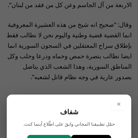
الاربعة من آل الجاسم وعن كل من فقد من لبنان”.
وقال: “صحيح انه شيخ من هذه العشيرة المعروفية
انما القضية قضية وطنية واليوم نحن لا نطالب فقط
بإطلاق سراح المعتقلين في السجون السورية انما
ايضا نطالب بنصرة حمص وحماه ودرعا وحلب وكل
المناطق السورية، وهذا الشعب الذي يناضل
بصدور عارية في وجه نظام قاتل لشعبه”.
وختم: “على من يمتلك بعضا من حس الانسانية ان
×
ينظر الى شيخ عمره 88 سنة معتقل في السجون
شفاف
السورية”.
حمّل تطبيقنا المجاني وابقَ على اطّلاع أينما كنت.
بعد ذلك، فتح المعتصمون الطريق من دون تدخل