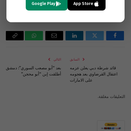
Google Play
App Store
القوى الامنية.
فيسبوك
تويتر
لينكدإن
البريد
واتساب
Copy
الإلكتروني
Link
السابق
التالي
قائد شرطة دبي يعلن عزمه
بعد “أبو مصعب السوري”: دمشق
اعتقال القرضاوي بعد هجومه
أطلقت إبن “أبو محجن”
على الامارات
التعليقات مغلقة.