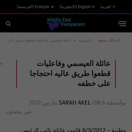
العربية
English
(
الإنجليزية
)
Français
(
الفرنسية
)
»
أنت الآن تتصفح:
الرئيسية
عائلة العيسمي وفاعليات قطعوا طريق عاليه احتجاجا على خطفه
عائلة العيسمي وفاعليات
قطعوا طريق عاليه احتجاجا
على خطفه
بواسطة
6 مارس 2012
ON
SARAH AKEL
غير مصنف
وطنية – 6/3/2012 قامت عائلة نائب الرئيس