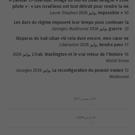
A Zaoutar El-Gharbiyé, village du sud du Liban désigné « zone
pilote » : « Les Israéliens ont tout détruit pour rendre la vie
30 يوليو 2026
impossible »
Laure Stephan
Les durs du régime imposent leur tempo pour continuer la
23 يوليو 2026
guerre
Georges Malbrunot
Disparus du Sud-Liban «Si cela dure encore, mon cœur ne
21 يوليو 2026
tiendra pas»
Libération
16 يوليو 2026
L’Irak, Washington et le vrai retour de l’histoire
Walid Sinno
12 يوليو 2026
La reconfiguration du pouvoir iranien
Georges
Malbrunot
23 ديسمبر 2011
عائلة المهندس طارق الربعة: أين دولة القانون والموسسات؟
8 مارس 2008
رسالة مفتوحة لقداسة البابا شنوده الثالث