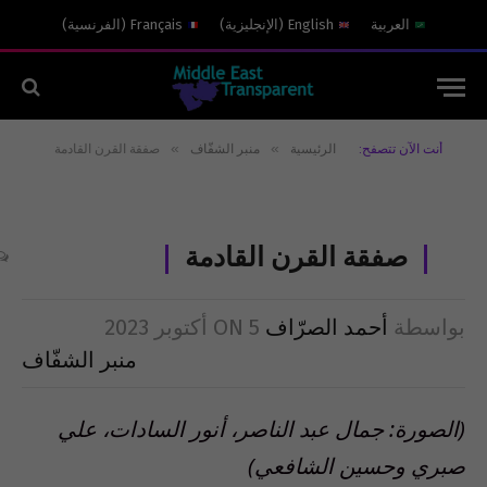
العربية
English
(
الإنجليزية
)
Français
(
الفرنسية
)
»
»
أنت الآن تتصفح:
الرئيسية
منبر الشفّاف
صفقة القرن القادمة
صفقة القرن القادمة
بواسطة
أحمد الصرّاف
5 أكتوبر 2023
ON
منبر الشفّاف
(الصورة: جمال عبد الناصر، أنور السادات، علي
صبري وحسين الشافعي)