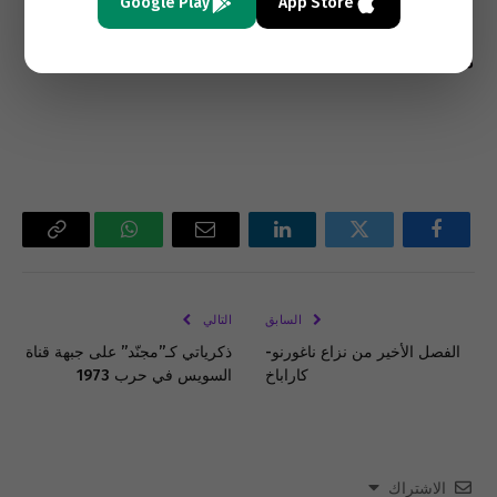
Google Play
App Store
الاستراتيجي يأتي أولاً وأخيراً، وهي لن تفرّط به
مقابل أية إغراءات.
فيسبوك
تويتر
لينكدإن
البريد
واتساب
Copy
الإلكتروني
Link
السابق
التالي
الفصل الأخير من نزاع ناغورنو-
ذكرياتي كـ”مجنّد” على جبهة قناة
كاراباخ
السويس في حرب 1973
الاشتراك