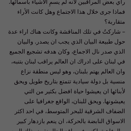
رأي بعض المراقبين لأنه لم يسمِ الأشياء بأسمائها.
فماذا جرى خلال هذا الاجتماع وهل كانت الأراء
متقاربة؟
– شاركتُ في تلك المناقشة وكانت هناك اراء عدة
حول طبيعة البيان الذي يجب ان يصدر. والبيان
الذي صدر نال الاجماع، وكان هدفه تشجيع الجميع
في لبنان على ادراك ان العالم يراقب لبنان بتنبه،
وان العالم يهتم بلبنان، وهو ليس منطقة نزاع
منسية بل دولة سيادية تتمتع بتاريخ طويل ويحق
لأبنائها ان يعيشوا حياة افضل بكثير من التي
يعيشونها. ويحق للبنان، الواقع جغرافيا على
الضفاف الشرقية للبحر المتوسط، في احد اكثر
الاسواق النابضة بالحركة، ان ينعم بازدهار كبير
وبالرفاهية. لكنه، في واقع الحال نقيض ذلك اليوم،