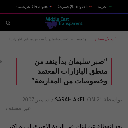
العربية
English
(
الإنجليزية
)
Français
(
الفرنسية
)
»
أنت الآن تتصفح:
الرئيسية
“صبر سليمان بدأ ينفد من منطق البازارات المعتمد وخصوصات من المعارضة”
“صبر سليمان بدأ ينفد من
منطق البازارات المعتمد
وخصوصات من المعارضة”
بواسطة
21 ديسمبر 2007
ON
SARAH AKEL
غير مصنف
بعد انقطاع عن لبنان في المدة الاخيرة، ابرزه اكثر