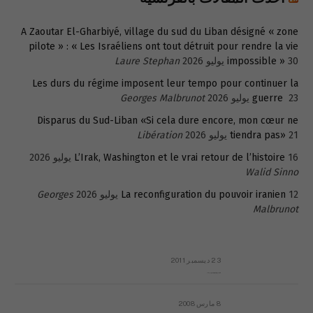
A Zaoutar El-Gharbiyé, village du sud du Liban désigné « zone
pilote » : « Les Israéliens ont tout détruit pour rendre la vie
30 يوليو 2026
impossible »
Laure Stephan
Les durs du régime imposent leur tempo pour continuer la
23 يوليو 2026
guerre
Georges Malbrunot
Disparus du Sud-Liban «Si cela dure encore, mon cœur ne
21 يوليو 2026
tiendra pas»
Libération
16 يوليو 2026
L’Irak, Washington et le vrai retour de l’histoire
Walid Sinno
12 يوليو 2026
La reconfiguration du pouvoir iranien
Georges
Malbrunot
23 ديسمبر 2011
عائلة المهندس طارق الربعة: أين دولة القانون والموسسات؟
8 مارس 2008