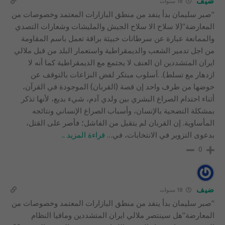
ضيف
18 سنوات
“صبر سليمان بدأ ينفد من منطق البازارات المعتمد وخصوصات من
المعارضة”(لا سلاح الا سلاح الجيش والمليشات وشعارات التصدي
والممانعة عبارة عن سرطانات خبيثة براقة تعمل باسم المقاومة
من اجل تدمير الشعب والديمقراطية واستعمار البلد من قبل ملالي
ايران المتشددين ان العنف لا يجتمع مع الديمقراطية كما أنه لا
ازدهار مع تسلط). .أسلوب مبتكر لفض النزاعات بالتوقف عن
خوضها من طرف واحد إن قصة (القربان) الموجودة في القرآن،
أثناء احتدام الصراع البشري بين ولدي آدم، شيء بديع، لأنها تذكر
بمشكلة التضحية بالإنسان، وأسباب الصراع الإنساني ونتائجه
المأساوية. إن القربان لم يتقبل من الفاشل؛ فأصر على القتل،
بدعوى التزوير في الانتخابات، في
…
قراءة المزيد ..
0
ضيف
18 سنوات
“صبر سليمان بدأ ينفد من منطق البازارات المعتمد وخصوصات من
المعارضة”هل سينتصر ملالي ايران المتشددين ومافيا النظام