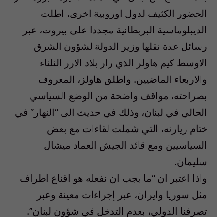
الحضور الكثيف لدول اوروبية اخرى، اطلت
الديبلوماسية البريطانية مجددا على بيروت، عبر
رسائل عدة نقلها وزير الدولة لشؤون الشرق
الاوسط كيم هاولز الذي زار بلاد الارز الثلثاء
والاربعاء الماضيين. واطلق هاولز، المعروف
بصراحته، مواقف واضحة من الوضع السياسي
الحالي في لبنان، وذلك في حديث الى “النهار” في
ختام زيارته، التي شملت لقاءات مع بعض
السياسيين ومع قائد الجيش العماد ميشال
سليمان.
واذا اعتبر ان “ما يجب ان نفعله هو اقناع اطراف
مثل سوريا وايران، عبر إجراءات معينة وعبر
تصرفنا الدولي، بعدم التدخل في شؤون لبنان”.