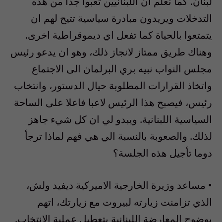
لبنان. كما نعلم ان اللبنانيين تعبوا جدا من هذه
التدخلات ويريدون مبادرة سياسية تتيح لهم ان
يتمتعوا بالحياة كما تفعل اي ديموقراطية اخرى.
وهناك طريق ممتاز لانجاز ذلك، وهو ان يدعو رئيس
مجلس النواب نبيه بري البرلمان الى الاجتماع
واتخاذ القرارات المطلوبة حيال الدستور، وانتخاب
رئيس، فيصبح هذا الرئيس لاعبا فاعلا على الساحة
السياسية اللبنانية. ويبدو لي ان كل شيء جاهز
لذلك. والصعوبة بالنسبة الي هي فهم لماذا ترجأ
دوما تأجيل هذه الجلسة؟
• مساعد وزيرة الخارجية الاميركية ديفيد ولش،
الذي تزامنت زيارته لبيروت مع زيارتك، اتهم
بوضوح المعارضة اللبنانية بتعطيل عملية الانتخاب.