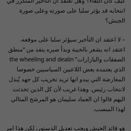
كيف كان اللقاء؟ وهل تعتقد ان التأخير المتكرر في
انتخابه قد يؤثر سلبا على صورته وعلى صورة
الجيش؟
– لا اعتقد ان التأخير سيؤثر سلبا على موقعه.
اعتقد انه يشعر بالخيبة وبدأ صبره ينفد من “منطق
الصفقات والبازارات” the wheeling and dealin
الذي يعتمده بعض اللاعبين السياسيين خصوصا
المعارضة التي يبدو انها تريد تخريب كل جهد يُبذل
لانتخاب رئيس. وهذا غريب لأن كل الذين تحدثت
اليهم قالوا ان العماد سليمان هو المرشح المثالي
لهذا المنصب.
هو قائد الجيش ويجب تعديل الدستور، لكن هذا امر