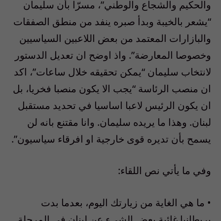
والحكيم والشجاع والوطني”، مسرّا بأن سليمان
“يشعر بالخيبة وبدأ صبره ينفد من منطق الصفقات
والبازارات المعتمد من بعض اللاعبين السياسيين
وخصوصا المعارضة”. واذ اوضح ان تعديل الدستور
لانتخاب سليمان “يمكن تحقيقه خلال ساعات”، اكد
ان منصب الرئاسة “يجب الا يكون منصبا فخريا، بل
ان يكون الرئيس لاعبا اساسيا في تحديد مستقبل
لبنان. وهذا ما يريده سليمان. وانا مقتنع بانه لن
يسمح بأن تديره قوى خارجية او افرقاء سياسيون”.
وفي ما يأتي نص اللقاء:
• ما هي الغاية من زيارتك اليوم، بعدما بدت
بريطانيا غائبة بعض الشيء عن لبنان في المرحلة