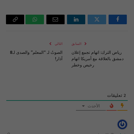
فيسبوك
تويتر
لينكدإن
البريد
واتساب
Copy
الإلكتروني
Link
السابق
التالي
رياض الترك: اتهام تجمع إعلان
الصوتُ لـ “المعلم” والصدى لـ8
دمشق بالعلاقة مع أمريكا اتهام
آذار!
رخيص وخطر
2
تعليقات
الأحدث