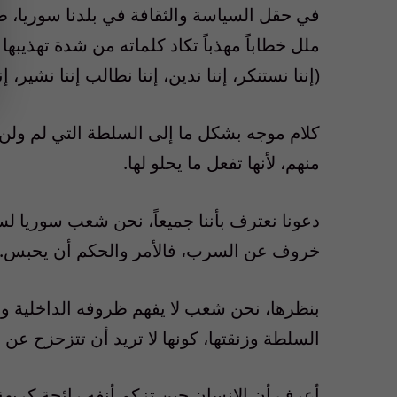
في حقل السياسة والثقافة في بلدنا سوريا، طب
ملل خطاباً مهذباً تكاد كلماته من شدة تهذيبها
(إننا نستنكر، إننا ندين، إننا نطالب إننا نشير، إن
كلام موجه بشكل ما إلى السلطة التي لم ولن ت
منهم، لأنها تفعل ما يحلو لها.
دعونا نعترف بأننا جميعاً، نحن شعب سوريا لس
خروف عن السرب، فالأمر والحكم أن يحبس.
بنظرها، نحن شعب لا يفهم ظروفه الداخلية و
السلطة وزنقتها، كونها لا تريد أن تتزحزح عن 
أعرف أن الإنسان حين تزكم أنفه رائحة كريهة 