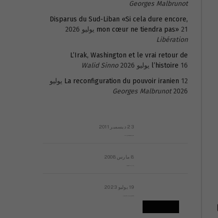
Georges Malbrunot
Disparus du Sud-Liban «Si cela dure encore,
21 يوليو 2026
mon cœur ne tiendra pas»
Libération
L’Irak, Washington et le vrai retour de
16 يوليو 2026
l’histoire
Walid Sinno
La reconfiguration du pouvoir iranien
12 يوليو
Georges Malbrunot
2026
23 ديسمبر 2011
عائلة المهندس طارق الربعة: أين دولة القانون والموسسات؟
8 مارس 2008
رسالة مفتوحة لقداسة البابا شنوده الثالث
19 يوليو 2023
إشكاليات التقويم الهجري، وهل يجدي هذا التقويم أيُ نفع؟