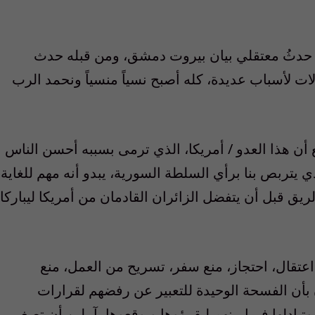
ا حدثُ معتقلي بيان بيروت دمشق، ومن قبله حدث
ات لأسباب عديدة، كله أصبح نسياً منسياً ونحمد الرب
ع أن هذا العدو / أمريكا، الذي ترمى بسببه أحسن الناس
ي يتربص بنا برأي السلطة السورية، يبدو أنه مهم للغاية
لريق قبل أن يتفضل الزائران القادمان من أمريكا ليباركا
 اعتقال، احتجاز، منع سفر، تسريح من العمل، منع
بأن الفسحة الوحيدة للتعبير عن رفضهم لقرارات
بادلها فيما بينهم ليقرؤوها ويوقعوها، آملين أن تصغي