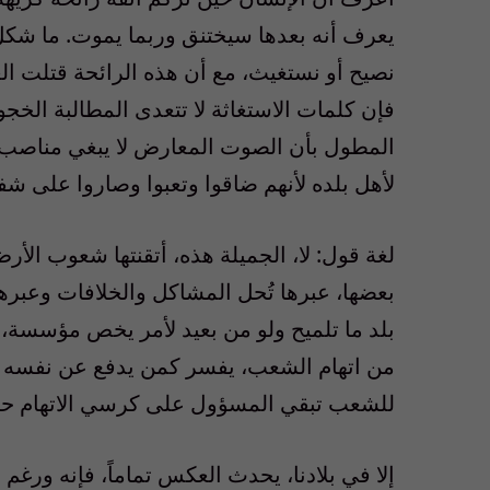
يعرف أنه بعدها سيختنق وربما يموت. ما شكل 
نصيح أو نستغيث، مع أن هذه الرائحة قتلت ال
فإن كلمات الاستغاثة لا تتعدى المطالبة الخجولة
المطول بأن الصوت المعارض لا يبغي مناصب 
لأهل بلده لأنهم ضاقوا وتعبوا وصاروا على شف
لغة قول: لا، الجميلة هذه، أتقنتها شعوب الأ
بعضها، عبرها تُحل المشاكل والخلافات وعبر
بلد ما تلميح ولو من بعيد لأمر يخص مؤسسة، 
من اتهام الشعب، يفسر كمن يدفع عن نفسه وم
للشعب تبقي المسؤول على كرسي الاتهام حتى
إلا في بلادنا، يحدث العكس تماماً، فإنه ورغم 