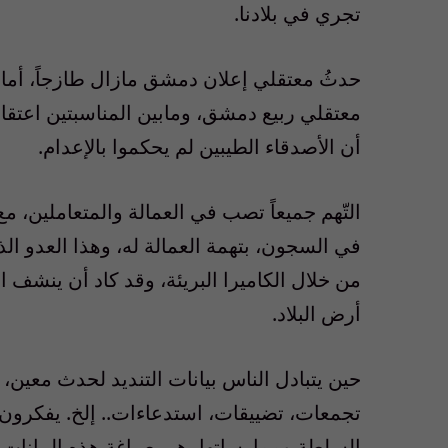
تجري في بلادنا.
حدثُ معتقلي إعلان دمشق مازال طازجاً، أم
معتقلي ربيع دمشق، ومابين المناسبتين اعتقال
أن الأصدقاء الطيبين لم يحكموا بالإعدام.
التّهم جميعاً تصب في العمالة والمتعاملين، م
في السجون، بتهمة العمالة له، وهذا العدو الذ
من خلال الكاميرا البريئة، وقد كاد أن ينشف ا
أرض البلاد.
حين يتبادل الناس بيانات التنديد لحدث معين،
تجمعات، تضييقات، استدعاءات.. إلخ. يفكرون 
السلطة وممارساتها، هي صياغة هذه البيانات وت