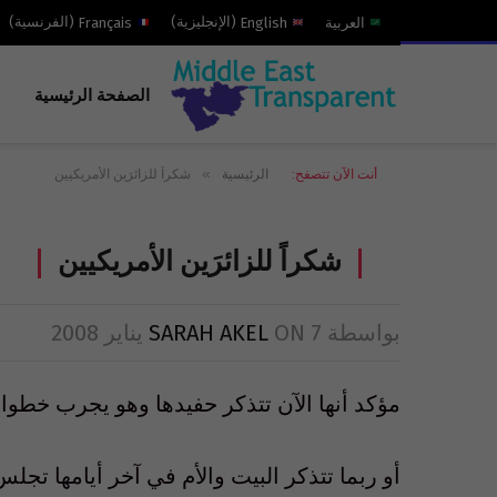
العربية
English
(
الإنجليزية
)
Français
(
الفرنسية
)
الصفحة الرئيسية
»
أنت الآن تتصفح:
الرئيسية
شكراً للزائرَين الأمريكيين
شكراً للزائرَين الأمريكيين
بواسطة
7 يناير 2008
ON
SARAH AKEL
مؤكد أنها الآن تتذكر حفيدها وهو يجرب خطوات
أو ربما تتذكر البيت والأم في آخر أيامها ت