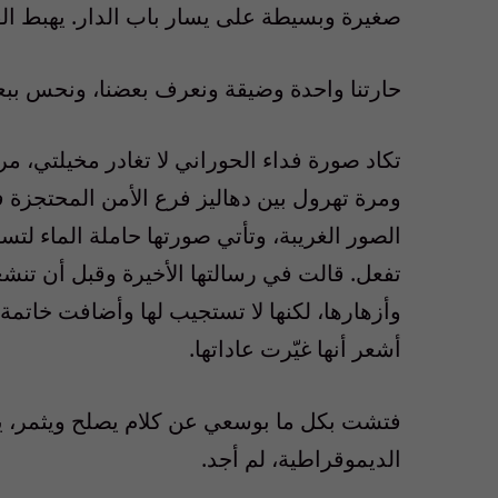
صغيرة وبسيطة على يسار باب الدار. يهبط الق
حارتنا واحدة وضيقة ونعرف بعضنا، ونحس ببعضن
تكاد صورة فداء الحوراني لا تغادر مخيلتي، م
ومرة تهرول بين دهاليز فرع الأمن المحتجزة ف
الصور الغريبة، وتأتي صورتها حاملة الماء لتس
تفعل. قالت في رسالتها الأخيرة وقبل أن تنشغل
وأزهارها، لكنها لا تستجيب لها وأضافت خاتم
أشعر أنها غيّرت عاداتها.
فتشت بكل ما بوسعي عن كلام يصلح ويثمر، يسا
الديموقراطية، لم أجد.