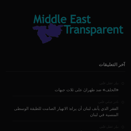
آخر التعليقات
على
بيار عقل
«الحلف» ضد طهرانَ على ثلاث جبهات
على
نادر جبلي
الفقر الذي يأنف لبنان أن يراه: الانهيار الصامت للطبقة الوسطى
المنسية في لبنان
على
بيار عقل