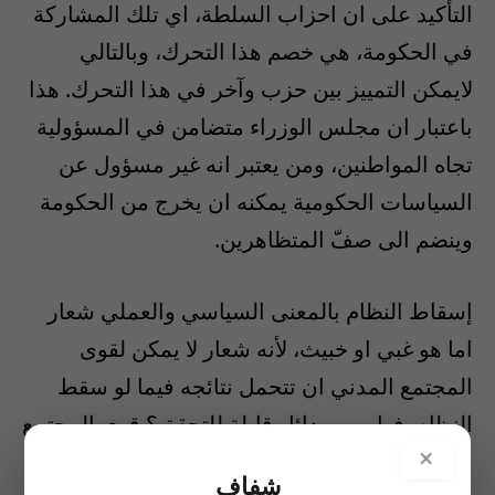
التأكيد على ان احزاب السلطة، اي تلك المشاركة
في الحكومة، هي خصم هذا التحرك، وبالتالي
لايمكن التمييز بين حزب وآخر في هذا التحرك. هذا
باعتبار ان مجلس الوزراء متضامن في المسؤولية
تجاه المواطنين، ومن يعتبر انه غير مسؤول عن
السياسات الحكومية يمكنه ان يخرج من الحكومة
وينضم الى صفّ المتظاهرين.
إسقاط النظام بالمعنى السياسي والعملي شعار
اما هو غبي او خبيث، لأنه شعار لا يمكن لقوى
المجتمع المدني ان تتحمل نتائجه فيما لو سقط
النظام. فهل من بدائل قابلة للتحقق؟ قوى المجتمع
×
المدني عاجزة عن تبني مشروع قانون انتخاب،
شفاف