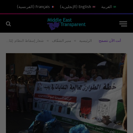
العربية
English
(
الإنجليزية
)
Français
(
الفرنسية
)
»
»
أنت الآن تتصفح:
الرئيسية
منبر الشفّاف
شعار إسقاط النظام: إمّا غبي او خبيث