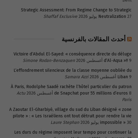
Dent
Strategic Assessment: From Regime Change to Strategic
27 يوليو 2026
Neutralization
Shaffaf Exclusive
أحدث المقالات بالفرنسية
Victoire d’Abdul El-Sayed: « conséquence directe du déluge
9 أغسطس 2026
d’Al-Aqsa »!!
Simone Rodan-Benzaquen
L’effondrement silencieux de la classe moyenne oubliée du
9 أغسطس 2026
Liban
Samara Azzi
À Paris, Rodolphe Saadé rachète l’hôtel particulier du patron
8 أغسطس 2026
de Snapchat pour 55 millions d’euros
Actu
Paris
A Zaoutar El-Gharbiyé, village du sud du Liban désigné « zone
pilote » : « Les Israéliens ont tout détruit pour rendre la vie
30 يوليو 2026
impossible »
Laure Stephan
Les durs du régime imposent leur tempo pour continuer la