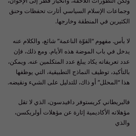
ولكن التطوّرات اللاحقة، وانحياز قطر إلى الإخوان،
وجماعات الإسلام السياسي أثارت تحفظات وحنق
الكثيرين في المنطقة وخارجها.
لا بأس. مفهوم “القوّة الناعمة” شائع، والكلام عنه
يدخل في باب الموضة هذه الأيام. ومع ذلك، فإن
عدد تعريفاته يكاد يبلغ عدد المتكلمين عنه. ويمكن،
بالتأكيد، توظيف النماذج التطبيقية، التي يوظفها
هذا “المحلل” أو ذاك، للتدليل على الشيء ونقيضه.
فالبريطاني كريستوفر دافيدسون، الذي لا تقل
مؤهلاته الأكاديمية إثارة عن مؤهلات أولريكسن،
والذي