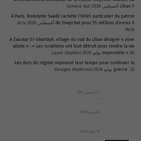
9 أغسطس 2026
Liban
Samara Azzi
À Paris, Rodolphe Saadé rachète l’hôtel particulier du patron
8 أغسطس 2026
de Snapchat pour 55 millions d’euros
Actu
Paris
A Zaoutar El-Gharbiyé, village du sud du Liban désigné « zone
pilote » : « Les Israéliens ont tout détruit pour rendre la vie
30 يوليو 2026
impossible »
Laure Stephan
Les durs du régime imposent leur tempo pour continuer la
23 يوليو 2026
guerre
Georges Malbrunot
23 ديسمبر 2011
عائلة المهندس طارق الربعة: أين دولة القانون والموسسات؟
8 مارس 2008
رسالة مفتوحة لقداسة البابا شنوده الثالث
19 يوليو 2023
إشكاليات التقويم الهجري، وهل يجدي هذا التقويم أيُ نفع؟