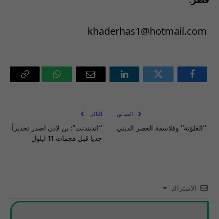
khaderhas1@hotmail.com
فيسبوك
تويتر
لينكدإن
البريد
واتساب
Copy
الإلكتروني
Link
السابق
التالي
“العَلوَنة” وفلاسفة العصر الديني
“اندبندنت”: بن لادن اصدر تحذيراً
جديا قبل هجمات 11 ايلول
الاشتراك