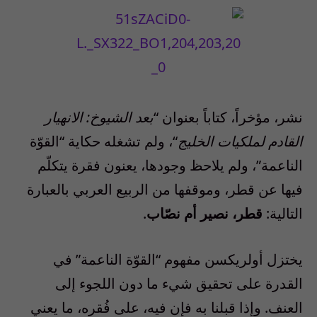
نشر، مؤخراً، كتاباً بعنوان “
بعد الشيوخ: الانهيار
القادم لملكيات الخليج
“، ولم تشغله حكاية “القوّة
الناعمة”، ولم يلاحظ وجودها، يعنون فقرة يتكلّم
فيها عن قطر، وموقفها من الربيع العربي بالعبارة
التالية:
قطر، نصير أم نصّاب
.
يختزل أولريكسن مفهوم “القوّة الناعمة” في
القدرة على تحقيق شيء ما دون اللجوء إلى
العنف. وإذا قبلنا به فإن فيه، على فُقره، ما يعني