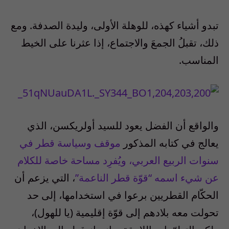
تبدو أشياء كهذه، للوهلة الأولى، وليدة الصدفة. ومع
ذلك، تقبلُ الجمعَ والاجتماع، إذا عثرنا على الخيط
المناسب.
والواقع أن الفضل يعود للسيد أولريكسن، الذي
يعالج في كتابه المذكور
موقف وسياسة قطر في
سنوات الربيع العربي، ويُفرِد مساحة خاصة للكلام
عن شيء اسمه “قوّة قطر الناعمة”
، التي يزعم أن
الحكّام القطريين برعوا في استخدامها، إلى حد
تحولت معه بلادهم إلى قوّة إقليمية (يا للهول)،