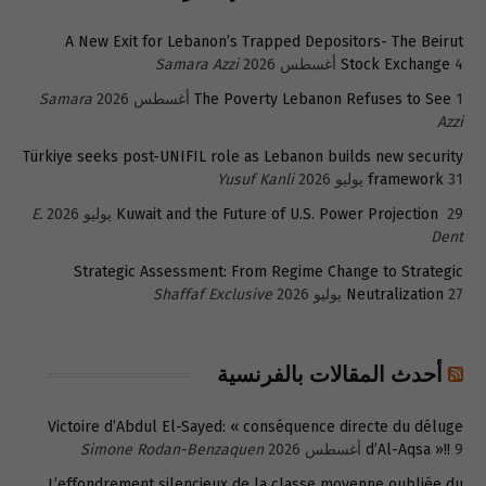
A New Exit for Lebanon’s Trapped Depositors- The Beirut
4 أغسطس 2026
Stock Exchange
Samara Azzi
1 أغسطس 2026
The Poverty Lebanon Refuses to See
Samara
Azzi
Türkiye seeks post-UNIFIL role as Lebanon builds new security
31 يوليو 2026
framework
Yusuf Kanli
29 يوليو 2026
Kuwait and the Future of U.S. Power Projection
E.
Dent
Strategic Assessment: From Regime Change to Strategic
27 يوليو 2026
Neutralization
Shaffaf Exclusive
أحدث المقالات بالفرنسية
Victoire d’Abdul El-Sayed: « conséquence directe du déluge
9 أغسطس 2026
d’Al-Aqsa »!!
Simone Rodan-Benzaquen
L’effondrement silencieux de la classe moyenne oubliée du