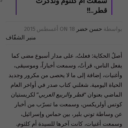
سمعتُ أم كلثوم وتذكرتُ
قطر..!!
بواسطة
حسن خضر
18 أغسطس 2015
ON
منبر الشفّاف
أصلُ الحكاية: فعلتُ، على مدار أسبوع مضى كما
يفعل الناس، قرأتُ، وسمعت أخباراً، وموسيقى،
وأغنيات، إضافة إلى ما لا يحصى من مكرور وجديد
الحياة اليومية. شغلني كتاب صدر في أواخر العام
الماضي بعنوان “
قطر والربيع العربي
” لكريستيان
كوتس أولريكسن، وسمعت ما تسرّب من أخبار
عن وساطة توني بلير، بين حماس وإسرائيل،
وسمعت أغنيات، كانت آخرها للسيدة أم كلثوم.