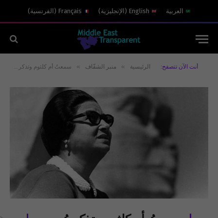
العربية
English
(
الإنجليزية
)
Français
(
الفرنسية
)
»
»
أنت الآن تتصفح:
الرئيسية
منبر الشفّاف
سمعتُ أم كلثوم وتذكرتُ قطر..!!