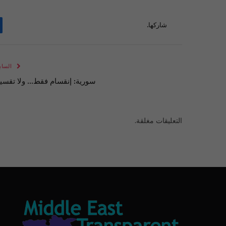
شاركها.
الساب
سورية: إنقسام فقط… ولا تقسي
التعليقات مغلقة.