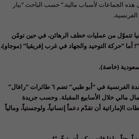
ى هذه الجماعات لأسباب مالية.” حسب الباحث “بيار
الفرنسية.
ا تتموّل من عمليات خطف الرهائن، في حين تومّن
! أما “حركة التوحيد والجهاد في غرب إفريقيا” (موجاو)،
سعودية (خاصة).
(هنالك جانب “عربي” آخر لحرب مالي: فالقاعدة الفرنسية في “أبو ظبي” تضم ٦ طائرات “رافال”
ل مالي خلال الأسابيع المقبلة. وحسب جريدة
لإماراتية أن تقدّم دعماً إنسانياً، ولوجستياً، ومالياً
ً بحتاً، ولذا فإنه يمكن أن يتبخّر”!