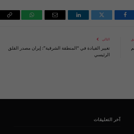
فيسبوك
تويتر
لينكدإن
البريد
واتساب
Copy
الإلكتروني
Link
ق
التالي
م
تغيير القيادة في “المنطقة الشرقية”: إيران مصدر القلق
الرئيسي
آخر التعليقات