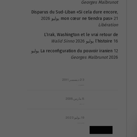
Georges Malbrunot
Disparus du Sud-Liban «Si cela dure encore,
21 يوليو 2026
mon cœur ne tiendra pas»
Libération
L’Irak, Washington et le vrai retour de
16 يوليو 2026
l’histoire
Walid Sinno
La reconfiguration du pouvoir iranien
12 يوليو
Georges Malbrunot
2026
23 ديسمبر 2011
عائلة المهندس طارق الربعة: أين دولة القانون والموسسات؟
8 مارس 2008
رسالة مفتوحة لقداسة البابا شنوده الثالث
19 يوليو 2023
إشكاليات التقويم الهجري، وهل يجدي هذا التقويم أيُ نفع؟