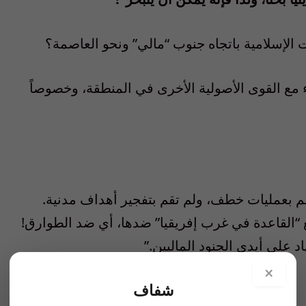
ت الإسلامية باتجاه جنوب “مالي” ونحو العاصمة؟
اء مع القوى الأصولية الأخرى في المنطقة، وخصوصاً
 تقم بعمليات خطف، ولم تقم بتفجير أهداف مدنية.
ع “القاعدة في غرب إفريقيا” ضدها، أي ضد الطوارق!
على أيدي الجنود الماليين.”
×
شفاف