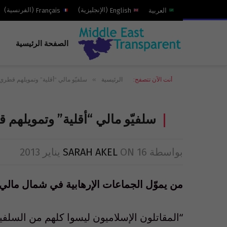
العربية
English
(
الإنجليزية
)
Français
(
الفرنسية
)
الصفحة الرئيسية
»
أنت الآن تتصفح:
الرئيسية
سلفيّو مالي “أقلية” وتمويلهم قطر
سلفيّو مالي “أقلية” وتمويله
بواسطة
16 يناير 2013
ON
SARAH AKEL
من يموّل الجماعات الإرهابية في شمال مالي
“المقاتلون الإسلاميون ليسوا كلهم من السلفي