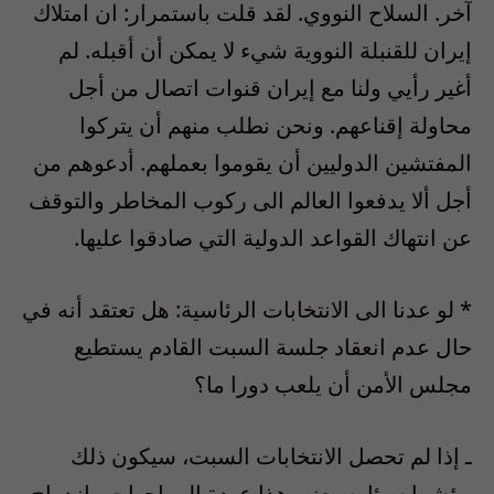
آخر. السلاح النووي. لقد قلت باستمرار: ان امتلاك
إيران للقنبلة النووية شيء لا يمكن أن أقبله. لم
أغير رأيي ولنا مع إيران قنوات اتصال من أجل
محاولة إقناعهم. ونحن نطلب منهم أن يتركوا
المفتشين الدوليين أن يقوموا بعملهم. أدعوهم من
أجل ألا يدفعوا العالم الى ركوب المخاطر والتوقف
عن انتهاك القواعد الدولية التي صادقوا عليها.
* لو عدنا الى الانتخابات الرئاسية: هل تعتقد أنه في
حال عدم انعقاد جلسة السبت القادم يستطيع
مجلس الأمن أن يلعب دورا ما؟
ـ إذا لم تحصل الانتخابات السبت، سيكون ذلك
مؤشرا سيئا. سيعني هذا عودة المواجهات وازدواج