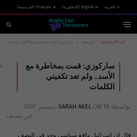
العربية
English
(
الإنجليزية
)
Français
(
الفرنسية
)
»
أنت الآن تتصفح:
الرئيسية
ساركوزي: قمت بمخاطرة مع الأسد.. ولم تعد تكفيني الكلمات
ساركوزي: قمت بمخاطرة مع
الأسد.. ولم تعد تكفيني
الكلمات
بواسطة
18 ديسمبر 2007
ON
SARAH AKEL
غير مصنف
قال إن إسرائيل واقع سياسي وجد في النصف