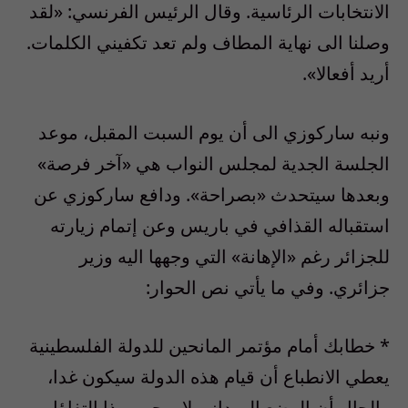
الانتخابات الرئاسية. وقال الرئيس الفرنسي: «لقد
وصلنا الى نهاية المطاف ولم تعد تكفيني الكلمات.
أريد أفعالا».
ونبه ساركوزي الى أن يوم السبت المقبل، موعد
الجلسة الجدية لمجلس النواب هي «آخر فرصة»
وبعدها سيتحدث «بصراحة». ودافع ساركوزي عن
استقباله القذافي في باريس وعن إتمام زيارته
للجزائر رغم «الإهانة» التي وجهها اليه وزير
جزائري. وفي ما يأتي نص الحوار:
* خطابك أمام مؤتمر المانحين للدولة الفلسطينية
يعطي الانطباع أن قيام هذه الدولة سيكون غدا،
والحال أن الوضع الميداني لا يوحي بهذا التفاؤل.