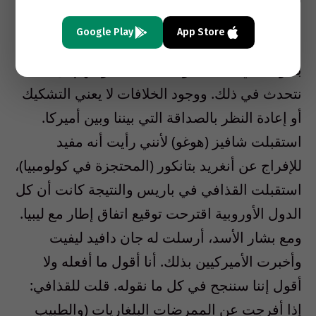
المبادرات التي تقوم بها فرنسا لا تصدمها. ما يطلبه
Google Play
App Store
الأميركيون هو أن يكونوا على إطلاع على ما نقوم
به وأنه في حال حصول خلاف بيننا وبينهم أن
نتحدث في ذلك. ووجود الخلافات لا يعني التشكيك
أو إعادة النظر بالصداقة التي بيننا وبين أميركا.
استقبلت شافيز (هوغو) لأنني رأيت أنه مفيد
للإفراج عن أنغريد بتانكور (المحتجزة في كولومبيا)،
استقبلت القذافي في باريس والنتيجة كانت أن كل
الدول الأوروبية اقترحت توقيع اتفاق إطار مع ليبيا.
ومع بشار الأسد، أرسلت له جان دافيد ليفيت
وأخبرت الأميركيين بذلك. أنا أقول ما أفعله ولا
أقول إننا سننجح في كل ما نقوله. قلت للقذافي:
إذا أفرجت عن الممرضات البلغاريات (والطبيب