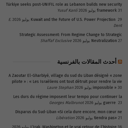
Türkiye seeks post-UNIFIL role as Lebanon builds new security
31 يوليو 2026
framework
Yusuf Kanli
29 يوليو 2026
Kuwait and the Future of U.S. Power Projection
E.
Dent
Strategic Assessment: From Regime Change to Strategic
27 يوليو 2026
Neutralization
Shaffaf Exclusive
أحدث المقالات بالفرنسية
A Zaoutar El-Gharbiyé, village du sud du Liban désigné « zone
pilote » : « Les Israéliens ont tout détruit pour rendre la vie
30 يوليو 2026
impossible »
Laure Stephan
Les durs du régime imposent leur tempo pour continuer la
23 يوليو 2026
guerre
Georges Malbrunot
Disparus du Sud-Liban «Si cela dure encore, mon cœur ne
21 يوليو 2026
tiendra pas»
Libération
16 يوليو 2026
L’Irak, Washington et le vrai retour de l’histoire