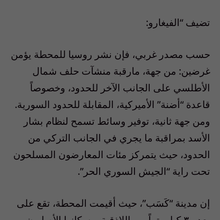
تضيف “الفيغارو:
‫حسب مصدر غربي، فإن نشر روسيا للمحطة يؤمن
غرضين: من جهة، مارقبة منشآت حلف شمال
الأطلسي على الجانب الآخر للحدود، وخصوصاً
قاعدة “أضنة” الأميركية، المقابلة للحدود السورية.
ومن جهة ثانية، توفير وسائط تسمح لنظام بشار
الأسد بمراقبة ما يجري في الجانب التركي من
الحدود، حيث يتمركز مئات المعارضون المسلحون
تحت راية “الجيش السوري الحر”.‬
إن مدينة “كَسَب”، حيث أقيمت المحطة، تقع على
بعد ٣٠ كيلومتراً من اللاذقية، وسكانها الأصليون من