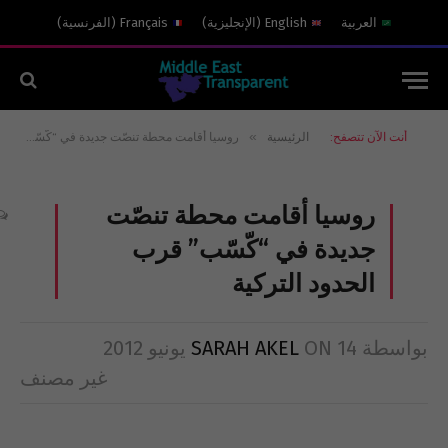
العربية
English
(
الإنجليزية
)
Français
(
الفرنسية
)
»
أنت الآن تتصفح:
الرئيسية
روسيا أقامت محطة تنصّت جديدة في “كّسّب” قرب الحدود التركية
روسيا أقامت محطة تنصّت
جديدة في “كّسّب” قرب
الحدود التركية
بواسطة
14 يونيو 2012
ON
SARAH AKEL
غير مصنف