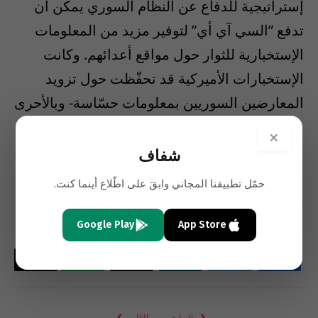
إستراتيجية للدفاع عن النظام السوري يمكن أن
تدفع ‫”‬السي آي أي‫”‬ لتوفير مزيد من المعلومات
الإستخبارية للثوار حول مواقع أعدائهم‫.‬ وكانت
الإستخبارات الأميركية قد تحفّظت حول تزويد
المعارضين السوريين بمعلومات حسّاسة‫-‬ وبالأحرى
عن تزويدهم بأسلحة‫-‬ خوفاً من إساءة إستخدامها‫.‬
×
شفاف
‎وتملك روسيا محطات تنصّت أخرى في سوريا،
حمّل تطبيقنا المجاني وابقَ على اطّلاع أينما كنت.
إحداها على مرتفعات ‫”‬جبل قاسيون‫”‬ قرب دمشق‫.‬
Google Play
App Store
فيسبوك
تويتر
لينكدإن
البريد
واتساب
Copy
الإلكتروني
Link
السابق
التالي