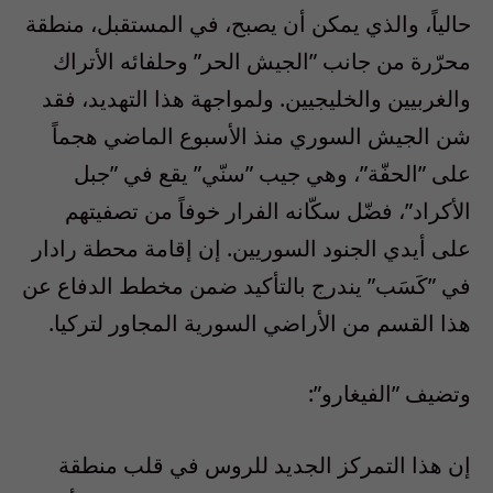
حالياً، والذي يمكن أن يصبح، في المستقبل، منطقة
محرّرة من جانب ‫”‬الجيش الحر‫”‬ وحلفائه الأتراك
والغربيين والخليجيين‫.‬ ولمواجهة هذا التهديد، فقد
شن الجيش السوري منذ الأسبوع الماضي هجماً
على ‫”‬الحفّة‫”‬، وهي جيب ‫”‬سنّي‫”‬ يقع في ‫”‬جبل
الأكراد‫”‬، فضّل سكّانه الفرار خوفاً من تصفيتهم
على أيدي الجنود السوريين‫.‬ إن إقامة محطة رادار
في ‫”‬كَسَب‫”‬ يندرج بالتأكيد ضمن مخطط الدفاع عن
هذا القسم من الأراضي السورية المجاور لتركيا‫.‬
‎إن هذا التمركز الجديد للروس في قلب منطقة