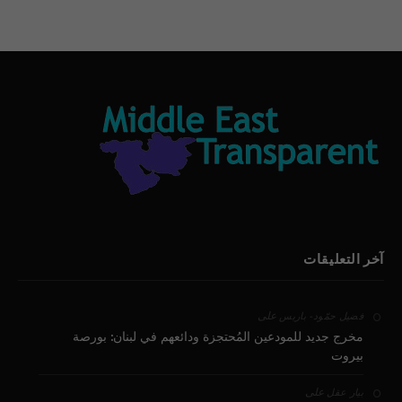
آخر التعليقات
على
فضيل حمّود - باريس
مخرج جديد للمودعين المُحتجزة ودائعهم في لبنان: بورصة
بيروت
على
بيار عقل