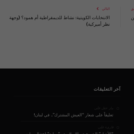
ق
التالي
ن
الانتخابات الكويتية: نشاط للديمقراطية أم همود؟ (وجهة
نظر أميركية)
آخر التعليقات
على
بيار عقل
تعليقاً على شعار “العيش المشترك”.. في لبنان!
على
قارىء