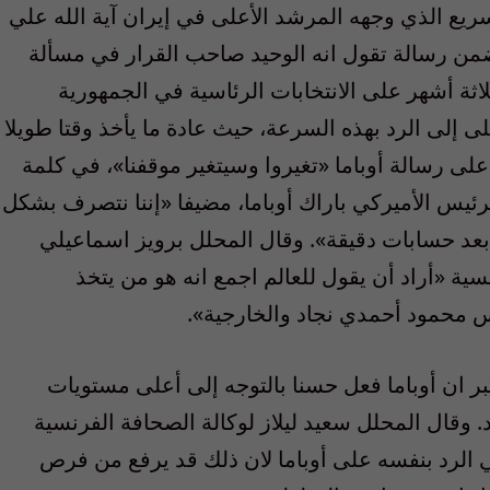
يع الذي وجهه المرشد الأعلى في إيران آية الله علي
تضمن رسالة تقول انه الوحيد صاحب القرار في مسألة
لاثة أشهر على الانتخابات الرئاسية في الجمهورية
أعلى إلى الرد بهذه السرعة، حيث عادة ما يأخذ وقتا طويلا
على رسالة أوباما «تغيروا وسيتغير موقفنا»، في كلمة
ئيس الأميركي باراك أوباما، مضيفا «إننا نتصرف بشكل
عد حسابات دقيقة». وقال المحلل برويز اسماعيلي
ية «أراد أن يقول للعالم اجمع انه هو من يتخذ
س محمود أحمدي نجاد والخارجية».
ر ان أوباما فعل حسنا بالتوجه إلى أعلى مستويات
 وقال المحلل سعيد ليلاز لوكالة الصحافة الفرنسية
 الرد بنفسه على أوباما لان ذلك قد يرفع من فرص