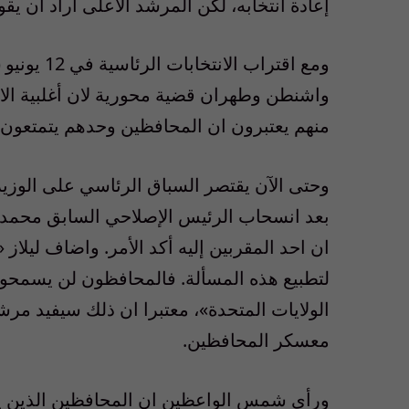
إعادة انتخابه، لكن المرشد الأعلى أراد أن ي
ومع اقتراب
واشنطن وطهران قضية محورية لان أغلبية الاير
منهم يعتبرون ان المحافظين وحدهم يتمتعون ب
وحتى الآن يقتصر السباق الرئاسي على الوز
بعد انسحاب الرئيس الإصلاحي السابق محمد 
ان احد المقربين إليه أكد الأمر. واضاف ليلاز
لتطبيع هذه المسألة. فالمحافظون لن يسمحوا
الولايات المتحدة»، معتبرا ان ذلك سيفيد مرش
معسكر المحافظين.
ورأى شمس الواعظين ان المحافظين الذين يش