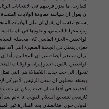
التقارب، ما يعزز فرصهم في الانتخابات الرئا
ان يقول ان سياسة مقاومة الولايات المتحدة ال
يسمح لنفسه ان يقول ان على الولايات المتحدة
وبرنامجها الباليستي، وبنفوذها في المنطقة».
الواعظين «الجزء القاسي كان محصلة السياسة 
مغزى يتمثل في الجملة الصغيرة التي اكد فيها
إيران ستتغير أيضا». غير ان المحللين رأوا 
الواعظين بالقول «تبدو إيران والولايات المتحد
تتحول الى حب جديد. اللامبالاة هي التي تقتل.
ويعتقد محللون أن سعي الرئيس الأميركي لإحد
الجديدة في أفغانستان حيث يمكن ان تلعب طه
كارنيغي لتشجيع السلام الدولي انه «لم يعد أما
الدولي حول أفغانستان بعد المبادرة غير الم