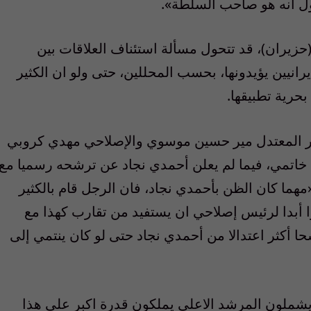
قول انه هو صاحب السلطة».
 الانتخابات الرئاسية في 12 يونيو (حزيران)، قد تتحول مسألة استئناف العلاقات بين
انيين يؤيدونها، بحسب المحللين، حتى ولو ان الكثير
حرية تطبيقها.
ير المعتدل مير حسين موسوي والإصلاحي مهدي كروبي
خاتمي، فيما لم يعلن أحمدي نجاد عن ترشحه رسميا مع
 «مهما كان الظن بأحمدي نجاد، فان الرجل قام بالكثير
 أبدا لرئيس إصلاحي ان يستفيد من تقارب كهذا مع
حا أكثر اعتدالا من أحمدي نجاد حتى لو كان ينتمي إلى
ملون المرشد الاعلى يملكون قدرة اكبر على هذا