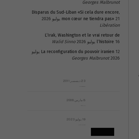
Georges Malbrunot
Disparus du Sud-Liban «Si cela dure encore,
21 يوليو 2026
mon cœur ne tiendra pas»
Libération
L’Irak, Washington et le vrai retour de
16 يوليو 2026
l’histoire
Walid Sinno
La reconfiguration du pouvoir iranien
12 يوليو
Georges Malbrunot
2026
23 ديسمبر 2011
عائلة المهندس طارق الربعة: أين دولة القانون والموسسات؟
8 مارس 2008
رسالة مفتوحة لقداسة البابا شنوده الثالث
19 يوليو 2023
إشكاليات التقويم الهجري، وهل يجدي هذا التقويم أيُ نفع؟