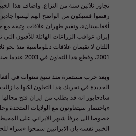
تجاوز ثلاثين سنة من النزاع. واضاف هذا الخبي
رفضوا فسيكون من الواضح انهم ليسوا جادين 
أفغانستان». وتقيم طهران علاقات وثيقة مع ج
إيران عواقب الزراعات الهائلة للأفيون التي 
2001. وقطع هذا التعاون في 2003 عندما صنف الرئيس جورج بوش ايران بين «دول محور الشر».
وبعد حرب مستمرة منذ سبع سنوات في أفغانستا
الجديدة في تحريك هذا التعاون لكنها ما زالت
سادجابور انه قد يطلب من ايران فتح مجالها 
«باختصار سيتعاونون مع الولايات المتحدة وح
خصوصا الى مرفأ شبهر الايراني على المحيط ا
الخبير نفسه بان الايرانيين سمحوا «سرا» لل