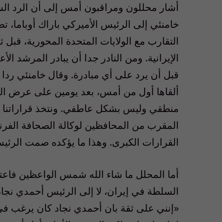
أشار محللون ومراقبون أمس إلى أن الرد السر
خامنئي إلى الرئيس الأميركي باراك أوباما، 
التقارب مع الولايات المتحدة المحورية، قبل ث
الإيرانية. ومن النادر جدا أن يبادر المرشد ال
قبل أن يرد على أي مبادرة. وقال خامنئي ردا 
ألقاها أول من أمس، بعد يومين على عرض الر
منطقي وليس بشكل عاطفي. ونتخذ قراراتنا ب
المقرب من المحافظين لوكالة الصحافة الفرنس
القرارات الكبرى. وهذا ما يؤكده صمت الرئي
أما المحلل ما شاء الله شمس الواعظين فاعتب
السلطة في إيران، لا إلى الرئيس أحمدي نجاد.
«إنني على ثقة بان أحمدي نجاد كان يرغب في