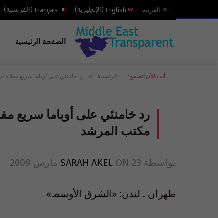
العربية
English
(
الإنجليزية
)
Français
(
الفرنسية
)
الصفحة الرئيسية
»
أنت الآن تتصفح:
الرئيسية
رد خامنئي على أوباما سريع مفاده أ
رد خامنئي على أوباما سريع مفا
مكتب المرشد
بواسطة
23 مارس 2009
ON
SARAH AKEL
طهران ـ لندن: «الشرق الأوسط»