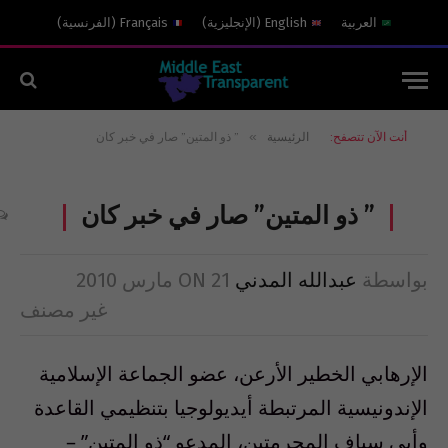
العربية
English
(
الإنجليزية
)
Français
(
الفرنسية
)
»
أنت الآن تتصفح:
الرئيسية
” ذو المتين” صار في خبر كان
” ذو المتين” صار في خبر كان
بواسطة
عبدالله المدني
21 مارس 2010
ON
غير مصنف
الإرهابي الخطير الأرعن، عضو الجماعة الإسلامية
الإندونيسية المرتبطة أيديولوجيا بتنظيمي القاعدة
وأبي سياف المجرمتين، المدعو “ذو المتين” –