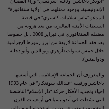
“أبوبكر باعاشير” ونائبه “سركسي” وراء القضبان
الإندونيسية، ووجود ممثلهما في “ولاية سنغافورة”
المدعو “ماس سلامات كاستري” في قبضة
السلطات الأمنية الماليزية من بعد هروبه من
معتقله السنغافوري في فبراير 2008 ، بل خصوصا
بعد فقد الجماعة لأربعة من أبرز رموزها الإجرامية
خلال خمس سنوات (أزهري ونو الدين وأبو دجانة
وذوالمتين).
والمعروف أن الجماعة الإسلامية، التي أسسها
باعاشير ورفيقه “عبدالله سونغكار” في عام 1993
إحياء وتجديدا لأفكار حركة “دار الإسلام” الناشطة
التي نشطت في أندونيسيا في أربعينات القرن
المنصرم، تسعى عن طريق استخدام العنف إلى