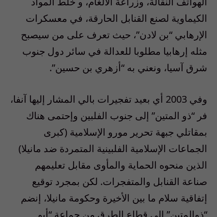
الهواتف النقالة، وزراعة الألغام، و خلط المواد
الكيماوية لصنع القنابل الحارقة، في معسكرات
الإرهابي “بن لادن”، حيث تعرف على من سيصبح
مثله إرهابيا مطلوبا للعدالة في سائر دول جنوب
شرق آسيا، ونعني به “أزهري بن حسين”.
وفي 2003 أي بعيد تفجيرات بالي المشار إليها آنفا،
فر “ذو المتين” إلى جنوب الفلبين وإحتمى هناك
بمقاتلي جبهة تحرير مورو الإسلامية (كبرى
الجماعات الإسلامية الفلبينية المتمردة ضد مانيلا)
الذين منحوه الحماية والمأوى مقابل تعليمهم
صناعة القنابل والمتفجرات. لكن بمجرد توقيع
إتفاقية سلام ما بين الأخيرة وحكومة مانيلا، إنضم
“ذوالمتين” إلى قطاع الطرق من جماعة “أبو