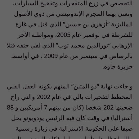
التخصص في زرع المتفجرات وتفخيخ السيارات،
ونعني بهما المجرم الإندونيسي من ذوي الأصول
الماليزية “أزهري بن حسين” الذي قتل في غارة
للشرطة في نوفمبر عام 2005، ومواطنه الآخر
الإرهابي “نورالدين محمد توب” الذي لقي حتفه قتلا
بالرصاص في سبتمبر من عام 2009 ، في أواسط
جزيرة جاوه.
و جاءت نهاية “ذو المتين” المتهم بكونه العقل الفني
المخطط لتفجيرات بالي في عام 2002 والتي راح
ضحيتها 202 شخصا (كان من بينهم 7 أمريكيين و 88
أستراليا) في وقت كان فيه الرئيس يودويونو يحل
ضيفا على الحكومة الاسترالية في زيارة رسمية
طال إنتظارها وتأجلت مرارا. فكان الحدث بمثابة