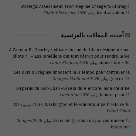
Strategic Assessment: From Regime Change to Strategic
27 يوليو 2026
Neutralization
Shaffaf Exclusive
أحدث المقالات بالفرنسية
A Zaoutar El-Gharbiyé, village du sud du Liban désigné « zone
pilote » : « Les Israéliens ont tout détruit pour rendre la vie
30 يوليو 2026
impossible »
Laure Stephan
Les durs du régime imposent leur tempo pour continuer la
23 يوليو 2026
guerre
Georges Malbrunot
Disparus du Sud-Liban «Si cela dure encore, mon cœur ne
21 يوليو 2026
tiendra pas»
Libération
16 يوليو 2026
L’Irak, Washington et le vrai retour de l’histoire
Walid Sinno
12 يوليو 2026
La reconfiguration du pouvoir iranien
Georges
Malbrunot