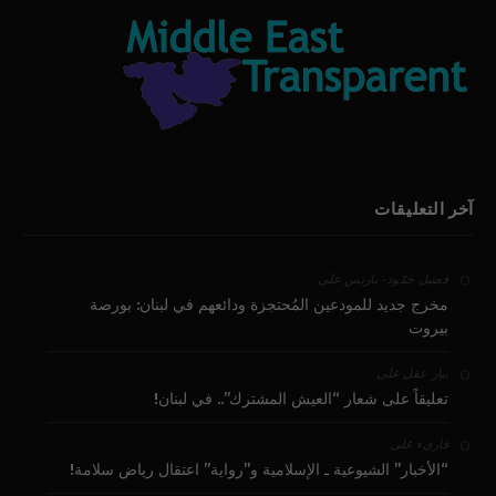
آخر التعليقات
على
فضيل حمّود - باريس
مخرج جديد للمودعين المُحتجزة ودائعهم في لبنان: بورصة
بيروت
على
بيار عقل
تعليقاً على شعار “العيش المشترك”.. في لبنان!
على
قارىء
“الأخبار” الشيوعية ـ الإسلامية و”رواية” اعتقال رياض سلامة!