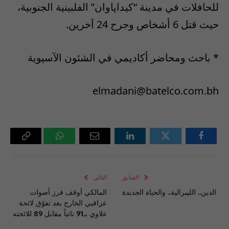
للحافلات في مدينة “كيداپاوان” الفلبينية الجنوبية،
حيث قتل 6 أشخاص وجرح 24 آخرين.
* باحث ومحاضر أكاديمي في الشئون الآسيوية
elmadani@batelco.com.bh
فيسبوك
تويتر
لينكدإن
البريد
واتساب
Copy
الإلكتروني
Link
السابق
التالي
الدين.. الليبرالية.. والحياة الجديدة
المالكي أوقف فرز أصوات
عراقيي الخارج بعد تفوّق لائحة
علاوي بـ91 نائباً مقابل 89 للائحته