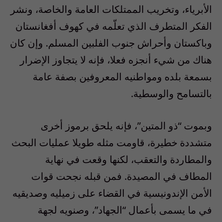
الأبرياء، وتخريب الممتلكات العامة والخاصة، ونشر
الفكر المتطرف الذي تعلّمه في كهوف أفغانستان
وباكستان وأحراش جنوب الفلبين المسلم. وإن كان
هناك من شيء أنجزه فعلا، فإنه لا يتجاوز الإضرار
بسمعة بلده ومواطنيه المعروفين بصفة عامة
بالتسامح والوسطية.
وبموت “ذو المتين”، فإنه يلحق برموز أخرى
متشددة خطيرة، قاومت مثله طويلا عمليات البحث
والمطاردة والتعقب، لكنها وقعت في نهاية
المطاف في المصيدة. فمن قبله نجحت قوات
الأمن الإندونيسية في القضاء على زميليه وصديقيه
في ما يسمى بأعمال “الجهاد”، وصنويه لجهة