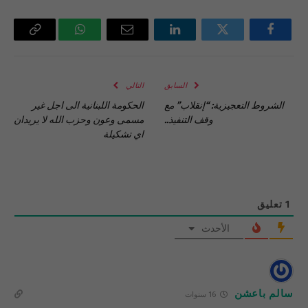
فيسبوك
تويتر
لينكدإن
البريد
واتساب
Copy
الإلكتروني
Link
السابق
التالي
الشروط التعجيزية: “إنقلاب” مع
الحكومة اللبنانية الى اجل غير
وقف التنفيذ..
مسمى وعون وحزب الله لا يريدان
اي تشكيلة
1
تعليق
الأحدث
سالم باعشن
16 سنوات