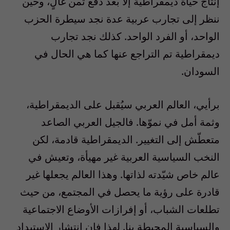
إنتاج حياة ديمقراطية إلا بعد دفع ثمن غالٍ، وحين
ننظر إلى تجارب عربية عدة نجد سيطرة الحزب
الواحد، أو الفرد الواحد. كذلك نجد تجارب
ديمقراطية تم التراجع عنها كما هي الحال في
السودان.
برأيي، العالم العربي سيُقبل على الديمقراطية،
وثمة أمل في نموّها. فالجيل العربي الصاعد
متعطّش إلى التغيير. الديمقراطية قادمة، لكن
النخب السياسية العربية غير مهيأة، وتعيش في
عالم خاص شيّدته لذاتها. وهذا العالم يجعلها غير
قادرة على رؤية ما يحصل في المجتمع، من حيث
تطلعات الشباب، أو إفرازات الأوضاع الاجتماعية
والسياسية المحيطة بنا. لهذا فإن انتشار الاستبداد