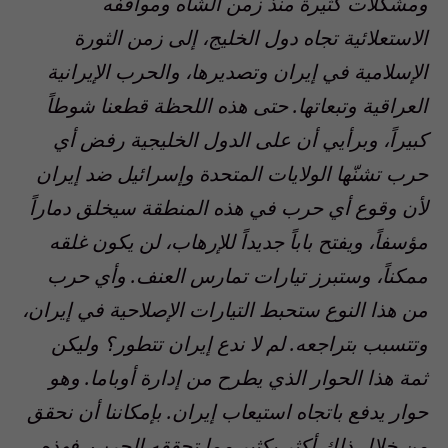
ومشكلات كثيرة منذ زمن الشاه ومواقفه
الاستعلائية تجاه دول الخليج، إلى زمن الثورة
الإسلامية في إيران وتصديرها، والحرب الإيرانية
العراقية وتبعاتها. حتى هذه اللحظة قطعنا شوطاً
كبيراً، وبرأيي أن على الدول الخليجية رفض أي
حرب تشنّها الولايات المتحدة وإسرائيل ضد إيران
لأن وقوع أي حرب في هذه المنطقة سيخلق دماراً
مؤسفاً، ويفتح باباً جديداً للإرهاب، لن يكون غلقه
ممكناً، وستبرز تيارات تمارس العنف. وأي حرب
من هذا النوع ستحبط التيارات الإصلاحية في إيران،
وتتسبب بتراجعه. لم لا ندع إيران تتطور؟ وليكن
ثمة هذا الحوار الذي يطرح من إدارة أوباما. وهو
حوار يدفع باتجاه استيعاب إيران. بإمكاننا أن نحقق
من خلال ذلك أكثر بكثير مما تحققه الحرب. فهذه