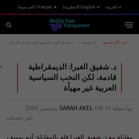
العربية
English
(
الإنجليزية
)
Français
(
الفرنسية
)
»
أنت الآن تتصفح:
الرئيسية
د. شفيق الغبرا: الديمقراطية قادمة، لكن النخب السياسية العربية غير مهيأة
د. شفيق الغبرا: الديمقراطية
قادمة، لكن النخب السياسية
العربية غير مهيأة
بواسطة
14 سبتمبر 2009
ON
SARAH AKEL
غير مصنف
مقابلة مع د. شفيق الغبرا قام بالمقابلة: آدم يوسف