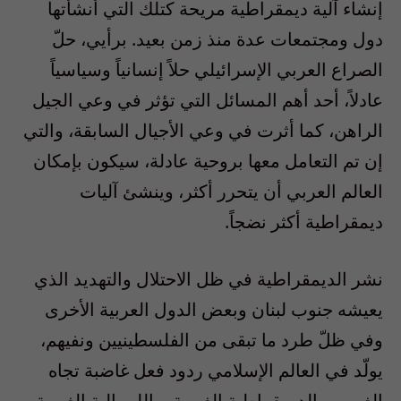
إنشاء آلية ديمقراطية مريحة كتلك التي أنشأتها
دول ومجتمعات عدة منذ زمن بعيد. برأيي، حلّ
الصراع العربي الإسرائيلي حلاً إنسانياً وسياسياً
عادلاً، أحد أهم المسائل التي تؤثر في وعي الجيل
الراهن، كما أثرت في وعي الأجيال السابقة، والتي
إن تم التعامل معها بروحية عادلة، سيكون بإمكان
العالم العربي أن يتحرر أكثر، وينشئ آليات
ديمقراطية أكثر نضجاً.
نشر الديمقراطية في ظل الاحتلال والتهديد الذي
يعيشه جنوب لبنان وبعض الدول العربية الأخرى
وفي ظلّ طرد ما تبقى من الفلسطينيين ونفيهم،
يولّد في العالم الإسلامي ردود فعل غاضبة تجاه
الغرب، والديمقراطية الغربية، والليبرالية الغربية،