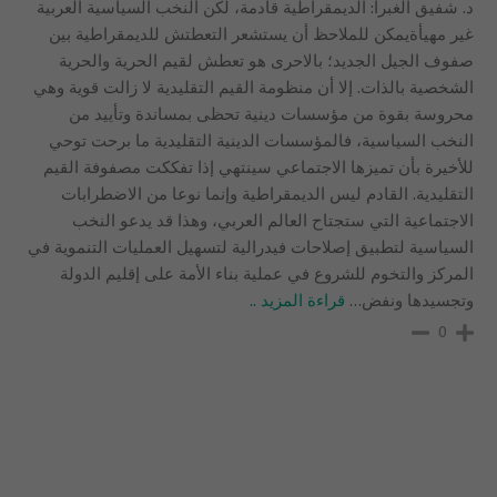
د. شفيق الغبرا: الديمقراطية قادمة، لكن النخب السياسية العربية
غير مهيأةيمكن للملاحظ أن يستشعر التعطتش للديمقراطية بين
صفوف الجيل الجديد؛ بالاحرى هو تعطش لقيم الحرية والحرية
الشخصية بالذات. إلا أن منظومة القيم التقليدية لا زالت قوية وهي
محروسة بقوة من مؤسسات دينية تحظى بمساندة وتأييد من
النخب السياسية، فالمؤسسات الدينية التقليدية ما برحت توحي
للأخيرة بأن تميزها الاجتماعي سينتهي إذا تفككت مصفوفة القيم
التقليدية. القادم ليس الديمقراطية وإنما نوعا من الاضطرابات
الاجتماعية التي ستجتاح العالم العربي، وهذا قد يدعو النخب
السياسية لتطبيق إصلاحات فيدرالية لتسهيل العمليات التنموية في
المركز والتخوم للشروع في عملية بناء الأمة على إقليم الدولة
وتجسيدها ونفض
…
قراءة المزيد ..
0