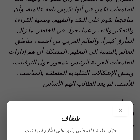
الجامعات تكمن في أنها تدّرس بلغة عالمية، وأن
مناهجها تقوم على النقد والتقييم، وتنمية القراءة
والتفكير والتعبير عما يجول في الخاطر. ما زال
المأزق كبيراً، والعالم العربي من أضعف مناطق
العالم بالنسبة إلى التعليم. المشكلة أن هم إدارات
الجامعات العربية الرئيس يتمحور حول الترقيات،
وبعض الإشكالات التقليدية المتعلقة بالمناصب.
للأسف، لم يعد الطالب الهم الأساس.
نرى أن التيارات الليبرالية في انحسار، سواء في
×
الكويت أو في المنطقة العربية، هل هذا الأمر نتيجة
شفاف
طبيعية لنمو التيارات الدينية، أم ثمة أسباب أخرى؟
حمّل تطبيقنا المجاني وابقَ على اطّلاع أينما كنت.