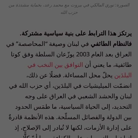
الصورة: نوري المالكي في بيروت مع محمد رعد، بحماية مشددة من
حزب الله
يرتكز هذا الترابط على بنية سياسية مشتركة.
فالنظام الطائفي
في لبنان وصيغة “المحاصصة” في
العراق بعد العام 2003 يوزّعان السلطة وفق كوتا
طائفية، ما يعني أن
التوافق بين النخب في
البلدَين
يحلّ محل المساءلة. فضلًا عن ذلك،
انضمّت الميليشيات في البلدَين، أي حزب الله في
لبنان والحشد الشعبي في العراق على وجه
التحديد، إلى الحياة السياسية، ما طمَس الحدود
بين الدولة والفصائل المسلّحة. هذه الأنظمة قادرةٌ
على إدارة الأزمات، لكنها لا تُبادر إلى الإصلاح، إذ
إنها تولي التسويات على الكفاءة. وبما أنّ كلًّا من