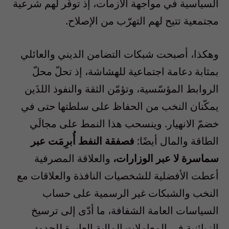
السياسية في مواجهة الأزمات، إذ توفّر لهم شرعية
مجتمعية تتيح لهم التهرّب من الإصلاح.
وهكذا، أصبحت شبكات التضامن الديني والعائلي
بمثابة دعامة اجتماعية للهشاشة، إذ تحلّ محلّ
الروابط المؤسّسية، وتؤمّن الثقة والنفوذ اللذَين
يمكّنان النخب من الحفاظ على سلطتها حتى في
خضمّ الانهيار. وينسحب هذا النمط على مجالَي
الطاقة والمال أيضًا:
فصفقة النفط أُبرِمَت عبر
سماسرة لا عبر الوزارات،
والعلاقة المصرفية
أعطت الأفضلية للشخصيات النافذة والعلاقات مع
النخب والشبكات غير الرسمية على حساب
السياسات العامة الشفافة، ما أدّى إلى ترسيخ
الزبائنية في المعاملات المالية العابرة للحدود.