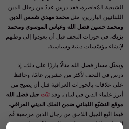
الشيعية المُعاصرة. فقد درس عددٌ من رجال الدين
اللبنانيين البارزين، مثل
محمد مهدي شمس الدين
ومحمد حسين فضل الله وعباس الموسوي ومحمد
يزبك
، في حوزات النجف قبل أن يعودوا إلى وطنهم
لإنشاء مؤسّسات دينية وسياسية.
ويمثّل مسار فضل الله مثالًا بارزًا على ذلك، إذ
درس في النجف لأكثر من عشرين عامًا، وحافظ
على علاقاته بالحوزات العراقية قبل أن يصبح من
أبرز علماء الدين في لبنان. وقد
ثبّت
جيل فضل الله
موقع التشيّع اللبناني ضمن الفلك الديني العراقي
،
فيما اتّبع الجيل اللاحق من رجال الدين مرجعية قُم
الإيرانية. أمّا شمس الدين، الذي تلقّى تعليمه في