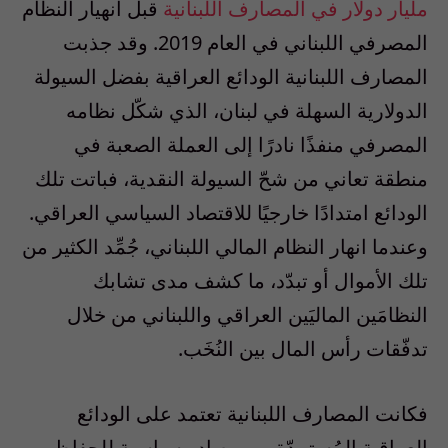
مليار دولار في المصارف اللبنانية
قبل انهيار النظام
المصرفي اللبناني في العام 2019. وقد جذبت
المصارف اللبنانية الودائع العراقية بفضل السيولة
الدولارية السهلة في لبنان، الذي شكّل نظامه
المصرفي منفذًا نادرًا إلى العملة الصعبة في
منطقة تعاني من شحّ السيولة النقدية، فباتت تلك
الودائع امتدادًا خارجيًا للاقتصاد السياسي العراقي.
وعندما انهار النظام المالي اللبناني، جُمِّد الكثير من
تلك الأموال أو تبدّد، ما كشف مدى تشابك
النظامَين الماليَين العراقي واللبناني من خلال
تدفّقات رأس المال بين النُخَب.
فكانت المصارف اللبنانية تعتمد على الودائع
العراقية المُستمدّة من مصادر سياسية للحفاظ