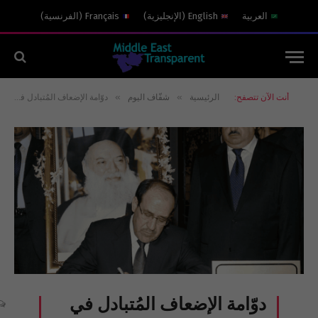
العربية
English
(
الإنجليزية
)
Français
(
الفرنسية
)
»
»
أنت الآن تتصفح:
الرئيسية
شفّاف اليوم
دوّامة الإضعاف المُتبادل في العالم العربي: نموذج عقود الوقود بين العراق ولبنان
دوّامة الإضعاف المُتبادل في