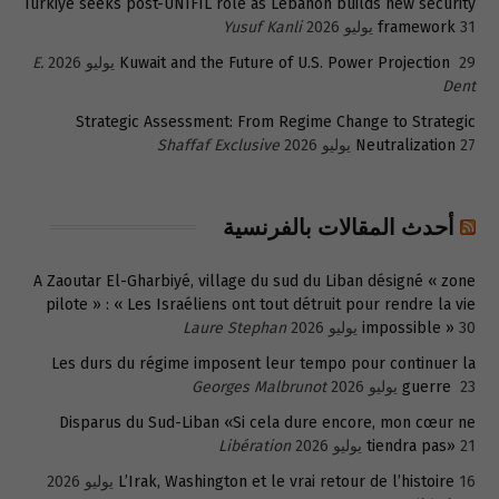
Türkiye seeks post-UNIFIL role as Lebanon builds new security
31 يوليو 2026
framework
Yusuf Kanli
29 يوليو 2026
Kuwait and the Future of U.S. Power Projection
E.
Dent
Strategic Assessment: From Regime Change to Strategic
27 يوليو 2026
Neutralization
Shaffaf Exclusive
أحدث المقالات بالفرنسية
A Zaoutar El-Gharbiyé, village du sud du Liban désigné « zone
pilote » : « Les Israéliens ont tout détruit pour rendre la vie
30 يوليو 2026
impossible »
Laure Stephan
Les durs du régime imposent leur tempo pour continuer la
23 يوليو 2026
guerre
Georges Malbrunot
Disparus du Sud-Liban «Si cela dure encore, mon cœur ne
21 يوليو 2026
tiendra pas»
Libération
16 يوليو 2026
L’Irak, Washington et le vrai retour de l’histoire