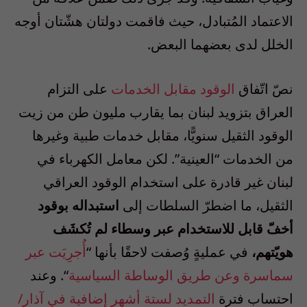
الاعتماد المُتبادل، حيث فاقمت دولتان هشّتان أوجه
الخلل لدى بعضهما البعض.
نصّ اتّفاق
الوقود مقابل الخدمات
على التزام
العراق بتزويد لبنان بما يقارب مليون طن من زيت
الوقود الثقيل سنويًّا، مقابل خدمات طبية وغيرها
من الخدمات “العينية”. لكن معامل الكهرباء في
لبنان غير قادرة على استخدام الوقود العراقي
الثقيل، ما اضطرّ السلطات إلى
استبداله بوقود
أخفّ قابل للاستخدام عبر وسطاء لم تُكشَف
هويّتهم،
في عمليةٍ وُصفت لاحقًا بأنها “
أُجرِيَت عبر
سماسرة وعن طريق الوساطة السياسية
“. وعند
احتساب فترة
التمديد لستة أشهر إضافية في آذار/