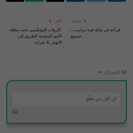
فيسبوك
تويتر
لينكدإن
البريد
واتساب
Copy
الإلكتروني
Link
السابق
التالي
قراءة في نتائج قمة ترامب ــ
الإرهاب المؤسَّسي تحت مظلة
جينبينغ
الأمم المتحدة: الطريق إلى
الانهيار بلا عثرات
الاشتراك