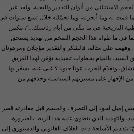
حجم الاستثنائي من ألوان التقدير والتحية، ولقد عبر
ما قمت به وما أنجزته، وما تحمّلته خلال تسع سنوات في
ية التاريخية في ما تبقّى من أيام رئاستك…”، مكمن
ما في ما طواه هذا الحجم الضخم من تهديد يستحق
 وفهمه على مثاله، فالشكر والتقدير مؤجلان ومرهونان
السيد، بالقيام بخطوات تنفيذية تؤمّن لهذا الفريق
اق، وتقدّم للحزب عونا حيويا لا غنى عنه، يسعّر بها
 من الإجهاز على مسيرتهم السياسية وحذفهم من
لرئيس إميل لحود إلى التصرف والحسم قبل مغادرته قصر
نفيذ، والتهديد الذي ينطوي عليه هذا الربط بالضرورة،
: بتقديم الأسلحة ذات الغلاف القانوني والدستوري إلى