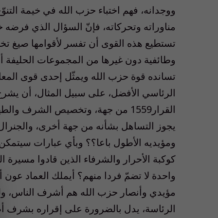
ووجدانه، فهم اختباء حزب الله في خيمة التنو
مناوراته وتحركاته، فإنّ السؤال الذي فرضه 
تستطيع هذه القوى أن تفسر لأقوامها صيغ 
وطائفية دون غيرها من المجموعات الحليفة أ
تسانده قوة حزب الله ويمثّل إحدى قوى المعا
الرئاسي الأفضل، على سبيل المثال، أن يشرح
القرار1559 من جهة، وتخصيص الشرف وال
يجوز التساهل بشأنه من جهة أخرى، والجنرال م
ومؤيديه الأطول باعا؟؟ وبأي عبارات سيتمكن ال
كوكبة الأحرار والشرفاء الذين قادوا مسيرة 
واحدة لا تضمّ فردا منهم؟ أيملك العماد عون أن
مؤيدي وأنصار حزب الله هم أشرف الناس، ولك
الرئاسة، يدل بالضرورة على إقراره بشرف أص