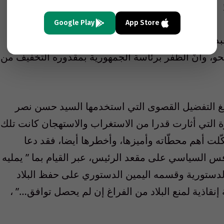
Google Play
App Store
ا، ويواصل الاعتقاد أنّ هذا الطموح كفيل ببلسمة
حو، وأنّ الظفر برئاسة الجمهورية بمقدوره التخفيف من
 التفضيل القصوى التي استخدمها السيد حسن نصر
وة التي أثارت قدرا من الاستغراب والاستهجان كانت تلك
ّلت أهم محطّاته وأميزها، وأخطرها أيضا، فقد دعا
 السياسي على مقعد الرئيس، عبر القيام بما ” يمليه
الدستورية وقسمه اليمين الدستوري على حفظ البلاد
إنقاذية لمنع البلاد من الفراغ إن لم يحصل توافق…” ،