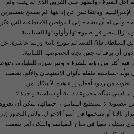
نه أهل الشرف والطهر على الفريق الذي لم يعنه، ولم
 الإسرائيلية، وبالتقاعس عن إدانتها، لم يسمح بتفسيرين
– وأنى له أن يتنبه – إلى الحواضن الاجتماعية التي عبّر
ا زال يعبّر عن طموحاتها وأولوياتها السياسية
يق السلطة، فإنّ السيد لم يتورع ثانية وربما عاشرة، عن
ون أن يرف له جفن تجاه الخصوصية اللبنانية،
ّر فيه أكثر من رؤية للشرف، وغير صورة للطهارة، وتنوّعا
أن يولّد حساسية مثقلة بألوان الاستهجان والألم، يصعب
ن تطويه من ردود أفعال إزاء هذه الأشكال من
ياسي تمثّله مجموعة دينية أو سياسية واحدة لا
عصبوية لا يستطيع اللبنانيون احتمالها، يمكن أن يعزوه
زاز بالأنا أو تضخمها في أسوأ الأحوال، ولكن التجاوز إلى
 الذي يختلف معها في ساح السياسة والفكر، أمر يصعب
 وانعكاساته.