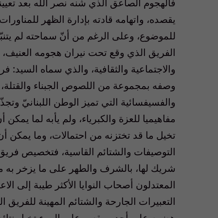
فالهجوم الصاعق الذي شنه نصر الله بعد تعيي
يقصده، واتهامه قادته بإدارة الظهر للمناورات
للموضوع، وعلى الرغم من أنّ سماحته لم يتنبّه 
الفريق الذي وقع تحت نيران هجومه العنيف، وم
والاجتماعية والثقافية، والذي سماه السيد: فر
وصفه بمجموعة من اللصوص الجبناء والقتلة، د
والفسيفسائية التي تميز الوطن اللبنانيّ وتجذ
مفاهيميا للعزة والكبرياء، ولم يأبه لما يمكن 
تخيل ما قد تختزنه من احتمالات، وما يمكن أ
التوصيفات والشتائم القاسية، فتخصيص فريق س
شريك لها، بالشرف والطهر على ما يزخر به من 
المعتدلون أصحاب النوايا الأكثر طيبة إلى الاعت
التعبيرات الجارحة والشتائم المهينة للفريق
هضمه على أحد، ويقسو على المرء تخيل نتائجه