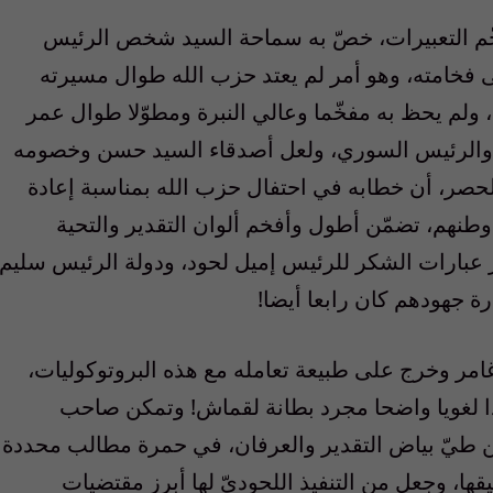
مفخّم التعبيرات، خصّ به سماحة السيد شخص الرئيس
 فخامته، وهو أمر لم يعتد حزب الله طوال مسيرته
 ولم يحظ به مفخّما وعالي النبرة ومطوّلا طوال عمر
 والرئيس السوري، ولعل أصدقاء السيد حسن وخصومه
الحصر، أن خطابه في احتفال حزب الله بمناسبة إعادة
وطنهم، تضمّن أطول وأفخم ألوان التقدير والتحية
عبارات الشكر للرئيس إميل لحود، ودولة الرئيس سليم
ة جهودهم كان رابعا أيضا!
امر وخرج على طبيعة تعامله مع هذه البروتوكوليات،
ا لغويا واضحا مجرد بطانة لقماش! وتمكن صاحب
 من طيّ بياض التقدير والعرفان، في حمرة مطالب محددة
ها، وجعل من التنفيذ اللحوديّ لها أبرز مقتضيات