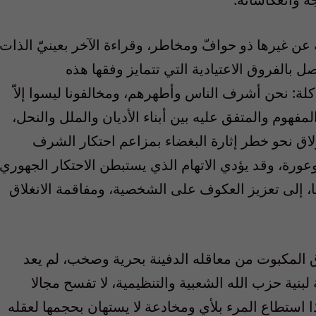
عن غيرها ذو حوافّ ومخاطر، وقراءة الآخر بعينيّ الذات
تصل بالفروق الاعتيادية التي تتمايز وفقها هذه
لة: نحن أشرف الناس وأطهرهم، ومخالفونا ليسوا إلاّ
فهوم والمتفق عليه بين أبناء الأديان والملل والنحل،
زلاق نحو خطر إثارة البغضاء بمزاعم احتكار الشرف
عورة، وقد يؤدي الاتهام الذي يستبطن الاحتكار الجهوري
 إلى تعزيز العكوف على الشخصية، ومفاقمة الانغلاق
 المكبوت من معاقله الدفينة بحرية وصخب، لم يعد
 لبنية حزب الله الشعبية والتنظيمية، لا تفسح مجالا
 استطاع المرء بلأي ومخادعة لا يستهان بحجمها لعقله