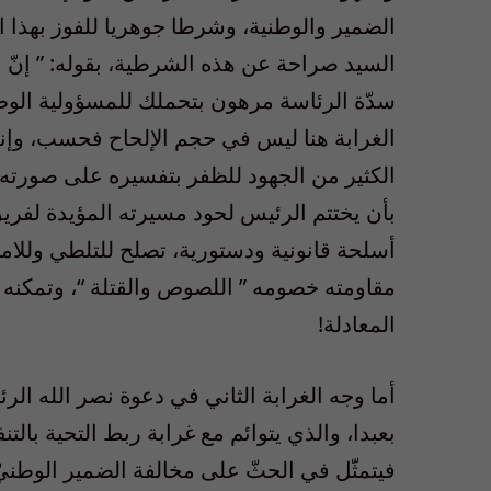
الضمير والوطنية، وشرطا جوهريا للفوز بهذا ال
السيد صراحة عن هذه الشرطية، بقوله: ” إنّ 
سدّة الرئاسة مرهون بتحملك للمسؤولية الوطن
الغرابة هنا ليس في حجم الإلحاح فحسب، وإن
الكثير من الجهود للظفر بتفسيره على صورته،
بأن يختتم الرئيس لحود مسيرته المؤيدة لفريق 
أسلحة قانونية ودستورية، تصلح للتلطي وللامتش
مقاومته خصومه ” اللصوص والقتلة “، وتمكنه
المعادلة!
أما وجه الغرابة الثاني في دعوة نصر الله ا
بعبدا، والذي يتوائم مع غرابة ربط التحية بالت
فيتمثّل في الحثّ على مخالفة الضمير الوطنيّ