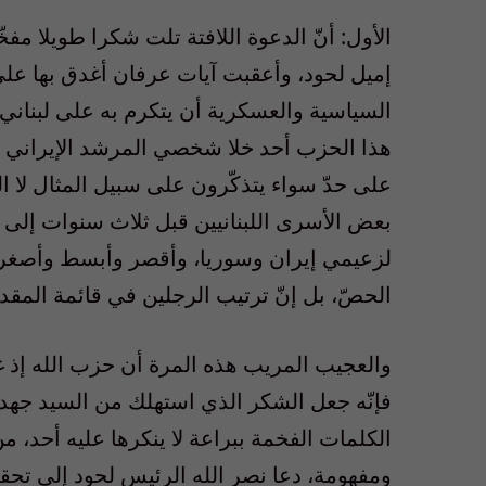
الأول: أنّ الدعوة اللافتة تلت شكرا طويلا 
إميل لحود، وأعقبت آيات عرفان أغدق بها على
السياسية والعسكرية أن يتكرم به على لبناني،
هذا الحزب أحد خلا شخصي المرشد الإيراني
على حدّ سواء يتذكّرون على سبيل المثال لا 
بعض الأسرى اللبنانيين قبل ثلاث سنوات إلى 
لزعيمي إيران وسوريا، وأقصر وأبسط وأصغر 
الحصّ، بل إنّ ترتيب الرجلين في قائمة المقدر
والعجيب المريب هذه المرة أن حزب الله إذ غ
فإنّه جعل الشكر الذي استهلك من السيد جهد
الكلمات الفخمة ببراعة لا ينكرها عليه أحد،
ومفهومة، دعا نصر الله الرئيس لحود إلى تحقيق