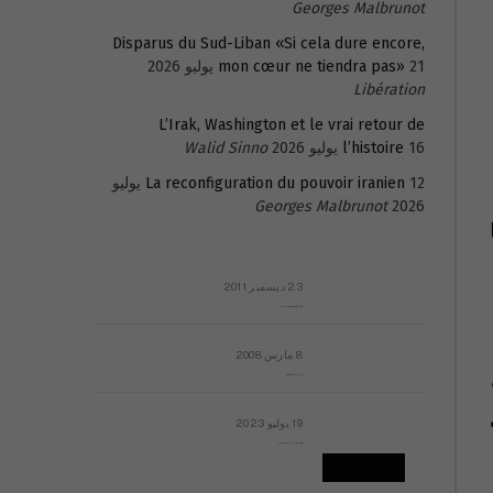
Georges Malbrunot
Disparus du Sud-Liban «Si cela dure encore,
21 يوليو 2026
mon cœur ne tiendra pas»
Libération
L’Irak, Washington et le vrai retour de
16 يوليو 2026
l’histoire
Walid Sinno
La reconfiguration du pouvoir iranien
12 يوليو
Georges Malbrunot
2026
23 ديسمبر 2011
عائلة المهندس طارق الربعة: أين دولة القانون والموسسات؟
8 مارس 2008
رسالة مفتوحة لقداسة البابا شنوده الثالث
19 يوليو 2023
إشكاليات التقويم الهجري، وهل يجدي هذا التقويم أيُ نفع؟