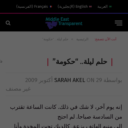
العربية
English
(
الإنجليزية
)
Français
(
الفرنسية
)
»
أنت الآن تتصفح:
الرئيسية
حلم ليلة.. “حكومة”
حلم ليلة.. “حكومة”
بواسطة
29 أكتوبر 2009
ON
SARAH AKEL
غير مصنف
إنه يوم آخر، لا شك في ذلك. كانت الساعة تقترب
من السادسة صباحا. لم احتج
إلى منبه الهاتف يزعق كالديك تحت المخدة وأنا