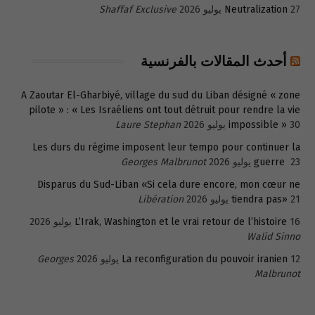
27 يوليو 2026
Neutralization
Shaffaf Exclusive
أحدث المقالات بالفرنسية
A Zaoutar El-Gharbiyé, village du sud du Liban désigné « zone
pilote » : « Les Israéliens ont tout détruit pour rendre la vie
30 يوليو 2026
impossible »
Laure Stephan
Les durs du régime imposent leur tempo pour continuer la
23 يوليو 2026
guerre
Georges Malbrunot
Disparus du Sud-Liban «Si cela dure encore, mon cœur ne
21 يوليو 2026
tiendra pas»
Libération
16 يوليو 2026
L’Irak, Washington et le vrai retour de l’histoire
Walid Sinno
12 يوليو 2026
La reconfiguration du pouvoir iranien
Georges
Malbrunot