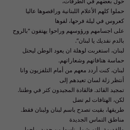
حول بعضهم في الطرقات،
حملوا كلهم الأعلام اللبنانية وراقصوها عاليا
كعروس في ليلة فرحها، لفوها
على اجسامهم ورؤوسهم وراحوا يهتفون “بالروح
بالدم نفديك يا لبنان”.
لبنان، استغربت لوهلة ان يعود الوطن ليحتل
حماسة هتافاتهم وشعاراتهم.
لبنان، كنت أردد معهم من أمام التلفزيون وانا
أنتظر زلة لسان تعيدهم إلى
تمجيد القائد. فالقادة المجيدون كثر في وطننا.
لكن، الهتافات لم تضل
طريقها، بقيت تصدح باسم لبنان ولبنان فقط.
مناطق التماس الجديدة
والقديمة، التم شمل ناسها من جديد، راحوا