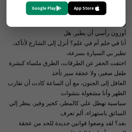
دعم الجامعة والمدارس الرسمية، ايجاد حلول بيئية
Google Play
App Store
مناسبة لمشكلة الأوزون،
والأهم الإتفاق على استراتيجية للسلاح. مهلا، كاد
أوزون رأسي أن يطير. هل
أنا في حلم أم في علم؟ أنزل إلى الشارع لأتأكد،
تطير بي السيارة بسرعة،
اختفت الحفر عن الطرقات، الطرق ملساء كبشرة
طفل صغير، ولا عجقة سير تأخذ
العاقل إلى الجنون، مع أن الساعة كادت أن تقارب
الظهر وأنا مشغولة بنشوات
سياسية تهطل علي كالمطر، كخير وفير. ينظر إلي
السائق باستهزاء، ألم تعرف
بعد؟ لقد وضعوا قوانين جديدة للحد من عجقة