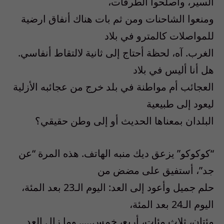
السير، وأصلحوا الطرقات،
ومنعوا الشاحنات ومن ثم بات هناك أنفاق ارضية
للمواصلات كالمترو في بلاد
الغرب. آه، لحظة أحتاج إلى ثانية لالتقاط أنفاسي.
هل أنا أليس في بلاد
العجائب أم مواطنة في بلد خرج من عجائبه الأزلية
ليعود إلى طبيعية
البلدان بمعناها الحديث أو إلى وطن حقيقي؟
“كوكوكو” يزعق ديك منبه الهاتف. هذه المرة “عن
جد”، أستفيق على مضض من
حلم جميل وأعود إلى العد: اليوم الـ23 بعد المئة،
اليوم الـ24 بعد المئة،
مئتان، ثلاث مئات، أربع، خمس….. وما زال العد