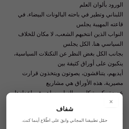
الورود بألوان العلم
اللبناني وتطير في باحته البالونات البيضاء. في
قاعته المهيبة يجلس
النواب الذين انتخبهم الشعب، لا مكان للخلاف
السياسي هنا. الكل يجلس
بجانب الكل بغض النظر عن التكتلات السياسية،
ينكبون على أوراق كثيفة بين
أيديهم، يتناقشون، يصوتون ويتخذون قرارت
مصيرية. هذه الأوراق هي مشاريع
عديدة وكبيرة كل من النواب ساهم في إعدادها
×
وها هم يتناقشون لإقرارها. ما
شفاف
هي هذه المشاريع؟ الزواج المدني، فصل الدين
حمّل تطبيقنا المجاني وابقَ على اطّلاع أينما كنت.
عن السياسة، مكافحة الفساد،