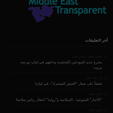
آخر التعليقات
على
فضيل حمّود - باريس
مخرج جديد للمودعين المُحتجزة ودائعهم في لبنان: بورصة
بيروت
على
بيار عقل
تعليقاً على شعار “العيش المشترك”.. في لبنان!
على
قارىء
“الأخبار” الشيوعية ـ الإسلامية و”رواية” اعتقال رياض سلامة!
على
قارىء