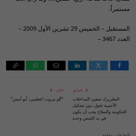
مستمراً.
المستقبل – الخميس 29 تشرين الأول 2009 –
العدد 3467 –
فيسبوك
تويتر
لينكدإن
البريد
واتساب
Copy
الإلكتروني
Link
السابق
التالي
البطريرك صفير: المداخلات
“آلو بيروت اعطيني.. أبو أنيس”
الأجنبية تحول دون تشكيل
الحكومة والسلاح يجب أن يكون
في يد الجيش وحده
التعليقات مغلقة.