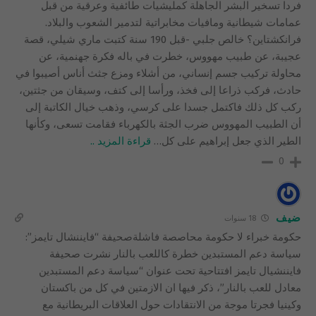
فردا تسخير البشر الجاهلة كمليشيات طائفية وعرقية من قبل
عمامات شيطانية ومافيات مخابراتية لتدمير الشعوب والبلاد.
فرانكشتاين؟ خالص جلبي -قبل 190 سنة كتبت ماري شيلي، قصة
عجيبة، عن طبيب مهووس، خطرت في باله فكرة جهنمية، عن
محاولة تركيب جسم إنساني، من أشلاء ومزع جثث أناس أصيبوا في
حادث، فركب ذراعا إلى فخذ، ورأسا إلى كتف، وسيقان من جثتين،
ركب كل ذلك فاكتمل جسدا على كرسي، وذهب خيال الكاتبة إلى
أن الطبيب المهووس ضرب الجثة بالكهرباء فقامت تسعى، وكأنها
الطير الذي جعل إبراهيم على كل
…
قراءة المزيد ..
0
ضيف
18 سنوات
حكومة خبراء لا حكومة محاصصة فاشلةصحيفة “فايننشال تايمز”:
سياسة دعم المستبدين خطرة كاللعب بالنار نشرت صحيفة
فايننشيال تايمز افتتاحية تحت عنوان “سياسة دعم المستبدين
معادل للعب بالنار”، ذكر فيها ان الازمتين في كل من باكستان
وكينيا فجرتا موجة من الانتقادات حول العلاقات البريطانية مع