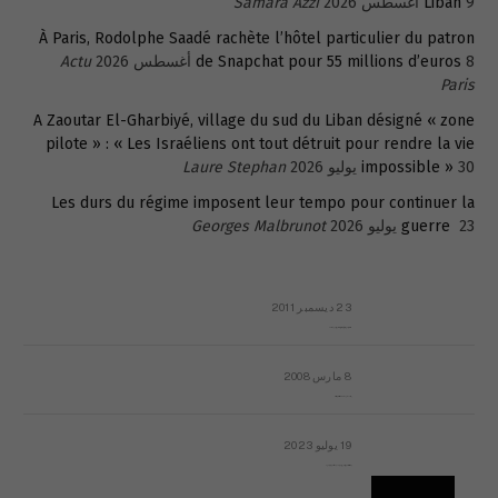
9 أغسطس 2026
Liban
Samara Azzi
À Paris, Rodolphe Saadé rachète l’hôtel particulier du patron
8 أغسطس 2026
de Snapchat pour 55 millions d’euros
Actu
Paris
A Zaoutar El-Gharbiyé, village du sud du Liban désigné « zone
pilote » : « Les Israéliens ont tout détruit pour rendre la vie
30 يوليو 2026
impossible »
Laure Stephan
Les durs du régime imposent leur tempo pour continuer la
23 يوليو 2026
guerre
Georges Malbrunot
23 ديسمبر 2011
عائلة المهندس طارق الربعة: أين دولة القانون والموسسات؟
8 مارس 2008
رسالة مفتوحة لقداسة البابا شنوده الثالث
19 يوليو 2023
إشكاليات التقويم الهجري، وهل يجدي هذا التقويم أيُ نفع؟