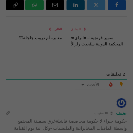
فيسبوك
تويتر
لينكدإن
البريد
واتساب
Copy
الإلكتروني
Link
السابق
التالي
سمير فرنجية لـ «الراي»:
معابر.. أم دروب جلجلة؟؟
المحكمة الدولية ستُحدث زلزالاً
2
تعليقات
الأحدث
ضيف
18 سنوات
حكومة خبراء لا حكومة محاصصة فاشلةغرق بسفينة المجتمع
واسطة المافيات المخابراتية والمليشيات -وكل اتية يوم القيامة