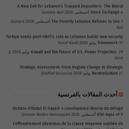
A New Exit for Lebanon’s Trapped Depositors- The Beirut
4 أغسطس 2026
Stock Exchange
Samara Azzi
1 أغسطس 2026
The Poverty Lebanon Refuses to See
Samara
Azzi
Türkiye seeks post-UNIFIL role as Lebanon builds new security
31 يوليو 2026
framework
Yusuf Kanli
29 يوليو 2026
Kuwait and the Future of U.S. Power Projection
E.
Dent
Strategic Assessment: From Regime Change to Strategic
27 يوليو 2026
Neutralization
Shaffaf Exclusive
أحدث المقالات بالفرنسية
Victoire d’Abdul El-Sayed: « conséquence directe du déluge
9 أغسطس 2026
d’Al-Aqsa »!!
Simone Rodan-Benzaquen
L’effondrement silencieux de la classe moyenne oubliée du