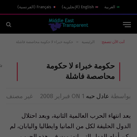
العربية
English
(
الإنجليزية
)
Français
(
الفرنسية
)
»
أنت الآن تتصفح:
الرئيسية
حكومة خبراء لا حكومة محاصصة فاشلة
حكومة خبراء لا حكومة
محاصصة فاشلة
بواسطة
عادل حبه
1 فبراير 2008
ON
غير مصنف
بعد انتهاء الحرب العالمية الثانية، وبعد احتلال
الدول الحليفة لكل من المانيا وايطاليا واليابان، لم
يكن أمام الدول التي انهزمت في هذه الحرب،