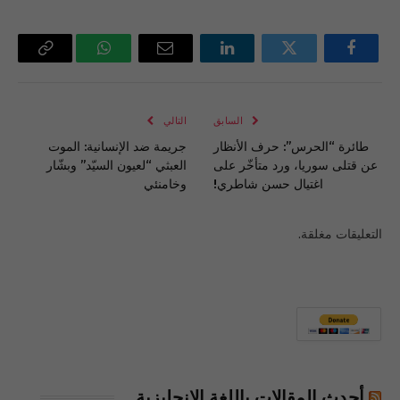
فيسبوك
تويتر
لينكدإن
البريد
واتساب
Copy
الإلكتروني
Link
السابق
التالي
طائرة “الحرس”: حرف الأنظار
جريمة ضد الإنسانية: الموت
عن قتلى سوريا، ورد متأخّر على
العبثي “لعيون السيّد” وبشّار
اغتيال حسن شاطري!
وخامنئي
التعليقات مغلقة.
أحدث المقالات باللغة الإنجليزية