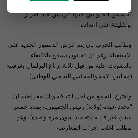
سيحرمه من مناقشة تعديل الدستور الذي تعكف
لجنة من القانونيين عينها الرئيس عبد العزيز
بوتفليقة على اعداده.
وطالب الحزب بان يتم عرض الدستور الجديد على
الاستفتاء، رغم ان القانون يسمح بالاكتفاء
بالتصويت عليه من قبل ثلاثة ارباع البرلمان بغرفتيه
(مجلس الامة والمجلس الشعبي الوطني).
ويقترح التجمع من اجل الثقافة والديمقراطية ان
“تحدد عهدة (ولاية) رئيس الجمهورية بمدة خمس
سنين غير قابلة للتجديد سوى مرة واحدة”. وهو
مطلب اغلب احزاب المعارضة.