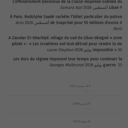
L’effondrement silencieux de la classe moyenne oubliée du
9 أغسطس 2026
Liban
Samara Azzi
À Paris, Rodolphe Saadé rachète l’hôtel particulier du patron
8 أغسطس 2026
de Snapchat pour 55 millions d’euros
Actu
Paris
A Zaoutar El-Gharbiyé, village du sud du Liban désigné « zone
pilote » : « Les Israéliens ont tout détruit pour rendre la vie
30 يوليو 2026
impossible »
Laure Stephan
Les durs du régime imposent leur tempo pour continuer la
23 يوليو 2026
guerre
Georges Malbrunot
23 ديسمبر 2011
عائلة المهندس طارق الربعة: أين دولة القانون والموسسات؟
8 مارس 2008
رسالة مفتوحة لقداسة البابا شنوده الثالث
19 يوليو 2023
إشكاليات التقويم الهجري، وهل يجدي هذا التقويم أيُ نفع؟