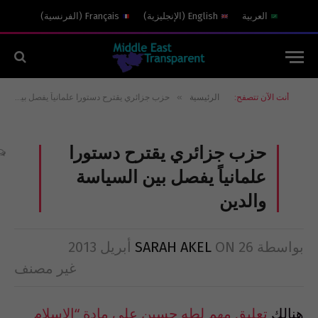
العربية
English
(
الإنجليزية
)
Français
(
الفرنسية
)
»
أنت الآن تتصفح:
الرئيسية
حزب جزائري يقترح دستورا علمانياً يفصل بين السياسة والدين
حزب جزائري يقترح دستورا
علمانياً يفصل بين السياسة
والدين
بواسطة
26 أبريل 2013
ON
SARAH AKEL
غير مصنف
هنالك
تعليق مهم لطه حسين على مادة “الإسلام