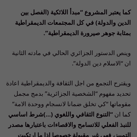
كما يعتبر المشروع “مبدأ اللائكية (الفصل بين
الدين والدولة) في كل المجتمعات الديمقراطية
بمثابة جوهر صيرورة الديمقراطية”.
وينص الدستور الجزائري الحالي في مادته الثانية
ان “الاسلام دين الدولة”.
ويقترح التجمع من اجل الثقافة والديمقراطية اعادة
تحديد مفهوم “الشخصية الجزائرية” بدمج مجمل
مقوماتها “كي تخلق ضمانا لانسجام ووحدة الامة”
كما ان
“التنوع الثقافي واللغوي (…)شرط اساسي
للنبذ الفعلي للاتسامح والاقصاءات باعتبارها مصدر
التمييز، فهي غير مقبولة خصوصا إذا ما ارتكبت