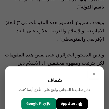
باسم الدولة”.
ويحدد مشروع الدستور هذه المقومات في “(اللغة)
الامازيغية والإسلام والعربية، علاوة على البعد
الإفريقي والمتوسطي” .
وينص الدستور الجزائري على نفس هذه المقومات
لكن بترتيب ومفهوم مختلفين، اذ الاسلام دين
الدولة ثم اللغة العربية هي اللغة الوطنية والرسمية
×
اما الامازيغية فهي لغة وطنية غير رسمية”
شفاف
حمّل تطبيقنا المجاني وابقَ على اطّلاع أينما كنت.
وقاطع التجمع من اجل الثقافة والديمقراطية
الانتخابات التشريعية الاخيرة (10 ايار 2012) ما
Google Play
App Store