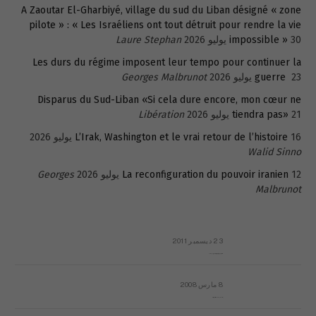
A Zaoutar El-Gharbiyé, village du sud du Liban désigné « zone
pilote » : « Les Israéliens ont tout détruit pour rendre la vie
30 يوليو 2026
impossible »
Laure Stephan
Les durs du régime imposent leur tempo pour continuer la
23 يوليو 2026
guerre
Georges Malbrunot
Disparus du Sud-Liban «Si cela dure encore, mon cœur ne
21 يوليو 2026
tiendra pas»
Libération
16 يوليو 2026
L’Irak, Washington et le vrai retour de l’histoire
Walid Sinno
12 يوليو 2026
La reconfiguration du pouvoir iranien
Georges
Malbrunot
23 ديسمبر 2011
عائلة المهندس طارق الربعة: أين دولة القانون والموسسات؟
8 مارس 2008
رسالة مفتوحة لقداسة البابا شنوده الثالث