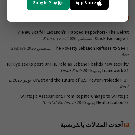
Google Play
App Store
أحدث المقالات باللغة الإنجليزية
A New Exit for Lebanon’s Trapped Depositors- The Beirut
4 أغسطس 2026
Stock Exchange
Samara Azzi
1 أغسطس 2026
The Poverty Lebanon Refuses to See
Samara
Azzi
Türkiye seeks post-UNIFIL role as Lebanon builds new security
31 يوليو 2026
framework
Yusuf Kanli
29 يوليو 2026
Kuwait and the Future of U.S. Power Projection
E.
Dent
Strategic Assessment: From Regime Change to Strategic
27 يوليو 2026
Neutralization
Shaffaf Exclusive
أحدث المقالات بالفرنسية