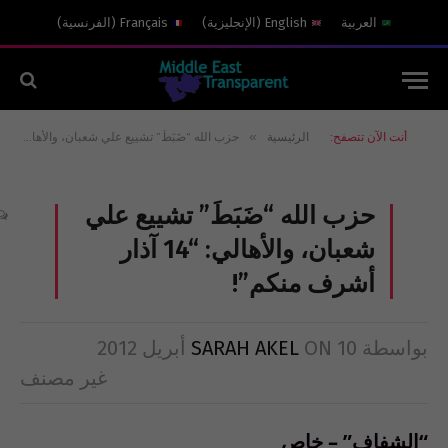
العربية
English
(
الإنجليزية
)
Français
(
الفرنسية
)
»
أنت الآن تتصفح:
الرئيسية
حزب الله “ضَبَطَ” تشييع علي شعبان، والأهالي: “14 آذار أشرف منكم”!
حزب الله “ضَبَطَ” تشييع علي
شعبان، والأهالي: “14 آذار
أشرف منكم”!
بواسطة
10 أبريل 2012
ON
SARAH AKEL
غير مصنف
“الشفاف” – خاص