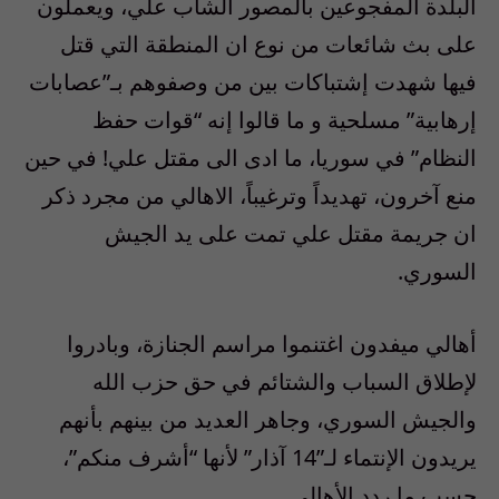
البلدة المفجوعين بالمصور الشاب علي، ويعملون
على بث شائعات من نوع ان المنطقة التي قتل
فيها شهدت إشتباكات بين من وصفوهم بـ”عصابات
إرهابية” مسلحية و ما قالوا إنه “قوات حفظ
النظام” في سوريا، ما ادى الى مقتل علي! في حين
منع آخرون، تهديداً وترغيباً، الاهالي من مجرد ذكر
ان جريمة مقتل علي تمت على يد الجيش
السوري.
أهالي ميفدون اغتنموا مراسم الجنازة، وبادروا
لإطلاق السباب والشتائم في حق حزب الله
والجيش السوري، وجاهر العديد من بينهم بأنهم
يريدون الإنتماء لـ”14 آذار” لأنها “أشرف منكم”،
حسب ما ردد الأهالي.