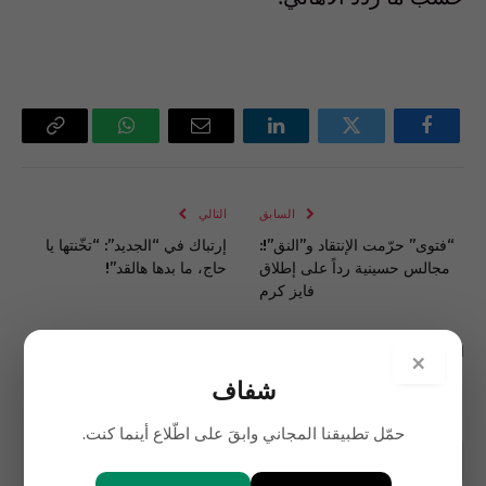
فيسبوك
تويتر
لينكدإن
البريد
واتساب
Copy
الإلكتروني
Link
السابق
التالي
“فتوى” حرّمت الإنتقاد و”النق”!:
إرتباك في “الجديد”: “تخّنتها يا
مجالس حسينية رداً على إطلاق
حاج، ما بدها هالقد”!
فايز كرم
التعليقات مغلقة.
×
شفاف
حمّل تطبيقنا المجاني وابقَ على اطّلاع أينما كنت.