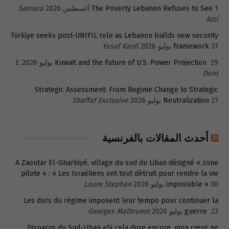
1 أغسطس 2026
The Poverty Lebanon Refuses to See
Samara
Azzi
Türkiye seeks post-UNIFIL role as Lebanon builds new security
31 يوليو 2026
framework
Yusuf Kanli
29 يوليو 2026
Kuwait and the Future of U.S. Power Projection
E.
Dent
Strategic Assessment: From Regime Change to Strategic
27 يوليو 2026
Neutralization
Shaffaf Exclusive
أحدث المقالات بالفرنسية
A Zaoutar El-Gharbiyé, village du sud du Liban désigné « zone
pilote » : « Les Israéliens ont tout détruit pour rendre la vie
30 يوليو 2026
impossible »
Laure Stephan
Les durs du régime imposent leur tempo pour continuer la
23 يوليو 2026
guerre
Georges Malbrunot
Disparus du Sud-Liban «Si cela dure encore, mon cœur ne