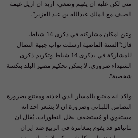
مني لكن عليه ان يفهم وضعي، اريد ان ازيل غيمة
الصيف مع الملك عبدالله بن عبد العزيز”.
وعن امكان مشاركته في ذكرى 14 شباط،
قال:”السنة الماضية ارسلت نواب جبهة النضال
للمشاركة في بذكرى 14 شباط وتكريم ذكرى
الشهداء ضروري، لا يمكن تحكيم مصير البلد بنكسة
شخصية”.
واكد انه مقتنع بالمسار الذي اخذته ومقتنع بضرورة
التضامن اللبناني وضرورة ان لا يشعر احد انه
مستقوي او مُستضعف بظل التطورات، يُقال ان
نتانياهو قد يقوم بمغامرة في الربيع ضد ايران
ويجب ان نتضامن كلبنانيين كي لا يقع اي حدث