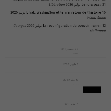
21 يوليو 2026
tiendra pas»
Libération
16 يوليو 2026
L’Irak, Washington et le vrai retour de l’histoire
Walid Sinno
12 يوليو 2026
La reconfiguration du pouvoir iranien
Georges
Malbrunot
23 ديسمبر 2011
عائلة المهندس طارق الربعة: أين دولة القانون والموسسات؟
8 مارس 2008
رسالة مفتوحة لقداسة البابا شنوده الثالث
19 يوليو 2023
إشكاليات التقويم الهجري، وهل يجدي هذا التقويم أيُ نفع؟
14 يناير 2011
ماذا يحدث في ليبيا اليوم الجمعة؟