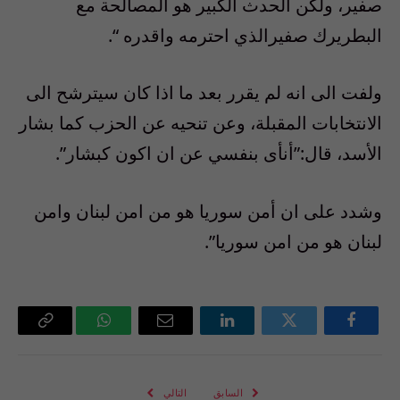
صفير، ولكن الحدث الكبير هو المصالحة مع
البطريرك صفيرالذي احترمه واقدره “.
ولفت الى انه لم يقرر بعد ما اذا كان سيترشح الى
الانتخابات المقبلة، وعن تنحيه عن الحزب كما بشار
الأسد، قال:”أنأى بنفسي عن ان اكون كبشار”.
وشدد على ان أمن سوريا هو من امن لبنان وامن
لبنان هو من امن سوريا”.
فيسبوك
تويتر
لينكدإن
البريد
واتساب
Copy
الإلكتروني
Link
السابق
التالي