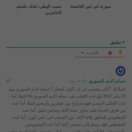
نسيب الوطن: غيابك يكشف
الحاضرين
1
تعليق
الأحدث
حمام الدم السوري
14 سنوات
جنبلاط: “أنأى بنفسي عن ان اكون كبشار”! حمام الدم السوري يوم
21 يناير 2012 بلغ عدد القتلى في حمام الدم السوري 94 قتيلا. أما
عدد القتلى اليومي فهو يتراوح بين عشرين وأربعين قتيلا. أما عدد
من فارق الحياة فقد تجاوز ستة آلاف ومائتي قتيل. أما عدد
المفقودين فتجاوز ثلاثة آلاف من الشباب في عمر الورد. أما عدد
المعتقلين فقد وصل إلى سبعين ألفا. أما عدد المجروحين
والمشوهين فلا أحد يعلم؛ فليس من كتاب يضمهم وإحصاء يجردهم.