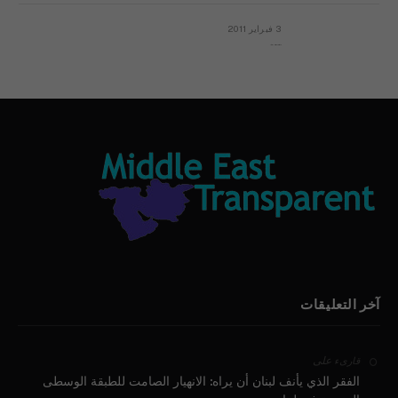
3 فبراير 2011
بيان الأقباط وحتمية التغيير ودعوة للتوقيع
آخر التعليقات
على
قارىء
الفقر الذي يأنف لبنان أن يراه: الانهيار الصامت للطبقة الوسطى