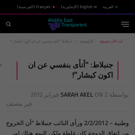
العربية
English
(
الإنجليزية
)
Français
(
الفرنسية
)
»
أنت الآن تتصفح:
الرئيسية
جنبلاط: “أنأى بنفسي عن ان اكون كبشار”!
جنبلاط: “أنأى بنفسي عن ان
اكون كبشار”!
بواسطة
2 فبراير 2012
ON
SARAH AKEL
غير مصنف
وطنية – 2/2/2012 ورأى النائب جنبلاط “أن الخروج
من اتفاق الدوحة كان غلطة ولكن اليوم هناك امر