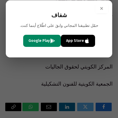
×
شفاف
جمعية حماية المال العام
حمّل تطبيقنا المجاني وابقَ على اطّلاع أينما كنت.
الجمعية الكويتية لحماية الطفل
Google Play
App Store
المسرح العربي
المركز الكويتي لحقوق الجاليات
الجمعية الكويتية للفنون التشكيلية
فيسبوك
تويتر
لينكدإن
البريد
واتساب
Copy