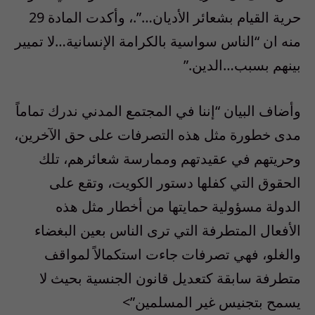
حرية القيام بشعائر الأديان…”.، وأكدت المادة 29
منه ان “الناس سواسية بالكرامة الإنسانية…لا تميير
بينهم بسبب…الدين.”
وأضاف البيان “إننا في المجتمع المدني ندرك تماماً
مدى خطورة مثل هذه التصرفات على حق الآخرين،
وحريتهم في عقيدتهم وممارسة شعائرهم، تلك
الحقوق التي كفلها دستور الكويت، وتقع على
الدولة مسؤولية حمايتها من أخطار مثل هذه
الأفعال المتطرفة التي ترى الناس بعين البغضاء
والغلو، فهي تصرفات جاءت استكمالاً لمواقف
متطرفة سابقة كتعديل قانون الجنسية بحيث لا
يسمح بتجنيس غير المسلمين”>