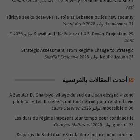
1 أغسطس 2026
The Poverty Lebanon Refuses to See
Samara
Azzi
Türkiye seeks post-UNIFIL role as Lebanon builds new security
31 يوليو 2026
framework
Yusuf Kanli
29 يوليو 2026
Kuwait and the Future of U.S. Power Projection
E.
Dent
Strategic Assessment: From Regime Change to Strategic
27 يوليو 2026
Neutralization
Shaffaf Exclusive
أحدث المقالات بالفرنسية
A Zaoutar El-Gharbiyé, village du sud du Liban désigné « zone
pilote » : « Les Israéliens ont tout détruit pour rendre la vie
30 يوليو 2026
impossible »
Laure Stephan
Les durs du régime imposent leur tempo pour continuer la
23 يوليو 2026
guerre
Georges Malbrunot
Disparus du Sud-Liban «Si cela dure encore, mon cœur ne