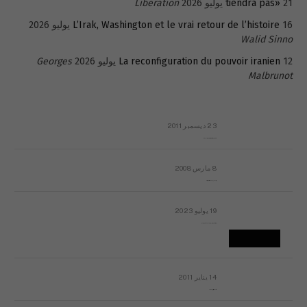
21 يوليو 2026
tiendra pas»
Libération
16 يوليو 2026
L’Irak, Washington et le vrai retour de l’histoire
Walid Sinno
12 يوليو 2026
La reconfiguration du pouvoir iranien
Georges
Malbrunot
23 ديسمبر 2011
عائلة المهندس طارق الربعة: أين دولة القانون والموسسات؟
8 مارس 2008
رسالة مفتوحة لقداسة البابا شنوده الثالث
19 يوليو 2023
إشكاليات التقويم الهجري، وهل يجدي هذا التقويم أيُ نفع؟
14 يناير 2011
ماذا يحدث في ليبيا اليوم الجمعة؟