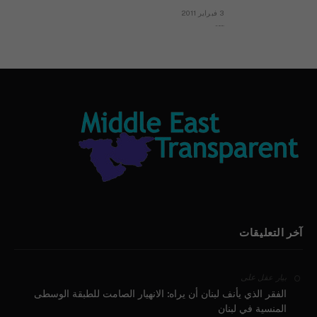
3 فبراير 2011
بيان الأقباط وحتمية التغيير ودعوة للتوقيع
آخر التعليقات
على
بيار عقل
الفقر الذي يأنف لبنان أن يراه: الانهيار الصامت للطبقة الوسطى
المنسية في لبنان