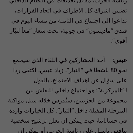
رئاسة الحزب، مقابل تعديلات في النظام الداخلي
تضمن اشراك كل الاطراف في اتخاذ القرارات،
تداعوا الى اجتماع في الثامنة من مساء اليوم في
فندق “ماديسون” في جونية، تحت شعار “معاً لتيّار
أقوى”.
عبس
: أحد المشاركين في اللقاء الذي سيجمع
نحو 80 ناشطا في “التيار”، زياد عبس، اكتفى ردا
على سؤال عن اهداف الاجتماع، بالقول
لـ”المركزية”: هو اجتماع داخلي للنقاش بين
مجموعة من الحزبيين، ستُدرس خلاله سبل مواكبة
المرحلة المقبلة داخل “التيار”، كل الخيارات واردة
في حساباتنا، حيث يمكن ان نعلن ترشيح شخصية
تنافس باسيل على رئاسة الحزب، أو يمكن ان