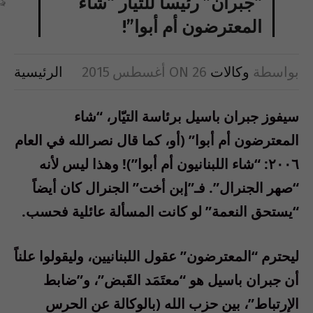
“جبران” رئيساً للتيّار “شاء
المعترضون أم أبوا”!
بواسطة
وكالات
26 أغسطس 2015
ON
الرئيسية
سيفوز جبران باسيل برئاسة التيّار، “شاء
المعترضون أم أبوا” (أو، كما قال نصرالله في العام
٢٠٠٦: “شاء اللبنانيون أم أبوا”)! وهذا ليس لأنه
“صهر الجنرال”. فـ”إبن أخت” الجنرال كان أيضاً
“يستحق النعمة” لو كانت المسألة عائلية فحسب.
ليحترم “المعترضون” عقول اللبنانيين، وليقولوا علناً
أن جبران باسيل هو “معتَمَد القَبض”، و”ضابط
الإرتباط”، بين حزب الله (بالوكالة عن الحرس