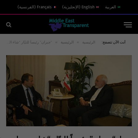
العربية
English
(
الإنجليزية
)
Français
(
الفرنسية
)
»
»
أنت الآن تتصفح:
الرئيسية
الرئيسية
“جبران” رئيساً للتيّار “شاء المعترضون أم أبوا”!