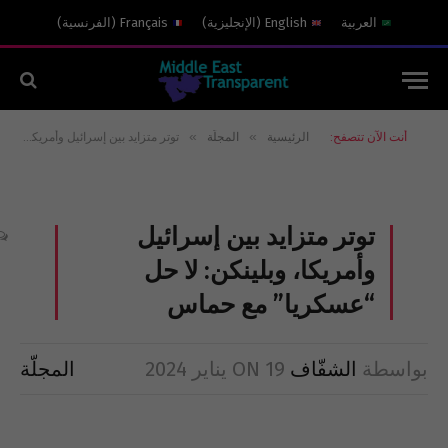
العربية
English
(
الإنجليزية
)
Français
(
الفرنسية
)
»
»
أنت الآن تتصفح:
الرئيسية
المجلّة
توتر متزايد بين إسرائيل وأمريكا، وبلينكن: لا حل “عسكريا” مع حماس
توتر متزايد بين إسرائيل
وأمريكا، وبلينكن: لا حل
“عسكريا” مع حماس
بواسطة
الشفّاف
19 يناير 2024
ON
المجلّة