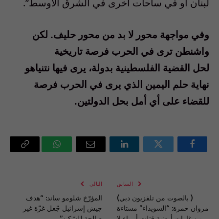
لبنان أو في ساحات أخرى في الشرق الأوسط”.
وفي مواجهة محور لا بد من محور حليف. لكن
واشنطن ترى في الحرب فرصة تاريخية
لحل القضية الفلسطينية بدولة، يرى فيها نتنياهو
نهاية حلم اليمين الذي يرى في الحرب فرصة
للقضاء على أي أمل بحل الدولتين.
فيسبوك
تويتر
لينكدإن
البريد
واتساب
Copy
الإلكتروني
Link
السابق
التالي
( بالصوت من تلفزيون دبي)
المؤرّخ شلومو ساند: “هدف
مروان حمزة: “السويداء” مستاءة
جيش إسرائيل جّعل غزّة غير
من غارات أردنية قتلت أبرياء لا
صالحة للسّكن”