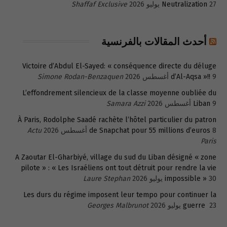
27 يوليو 2026
Neutralization
Shaffaf Exclusive
أحدث المقالات بالفرنسية
Victoire d’Abdul El-Sayed: « conséquence directe du déluge
9 أغسطس 2026
d’Al-Aqsa »!!
Simone Rodan-Benzaquen
L’effondrement silencieux de la classe moyenne oubliée du
9 أغسطس 2026
Liban
Samara Azzi
À Paris, Rodolphe Saadé rachète l’hôtel particulier du patron
8 أغسطس 2026
de Snapchat pour 55 millions d’euros
Actu
Paris
A Zaoutar El-Gharbiyé, village du sud du Liban désigné « zone
pilote » : « Les Israéliens ont tout détruit pour rendre la vie
30 يوليو 2026
impossible »
Laure Stephan
Les durs du régime imposent leur tempo pour continuer la
23 يوليو 2026
guerre
Georges Malbrunot