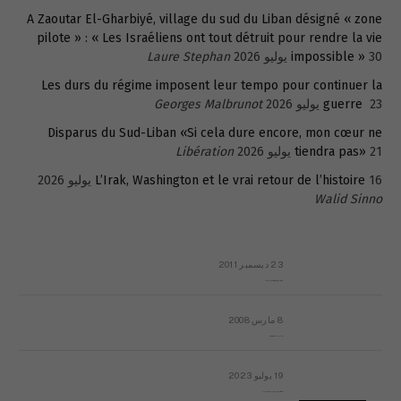
A Zaoutar El-Gharbiyé, village du sud du Liban désigné « zone
pilote » : « Les Israéliens ont tout détruit pour rendre la vie
30 يوليو 2026
impossible »
Laure Stephan
Les durs du régime imposent leur tempo pour continuer la
23 يوليو 2026
guerre
Georges Malbrunot
Disparus du Sud-Liban «Si cela dure encore, mon cœur ne
21 يوليو 2026
tiendra pas»
Libération
16 يوليو 2026
L’Irak, Washington et le vrai retour de l’histoire
Walid Sinno
23 ديسمبر 2011
عائلة المهندس طارق الربعة: أين دولة القانون والموسسات؟
8 مارس 2008
رسالة مفتوحة لقداسة البابا شنوده الثالث
19 يوليو 2023
إشكاليات التقويم الهجري، وهل يجدي هذا التقويم أيُ نفع؟