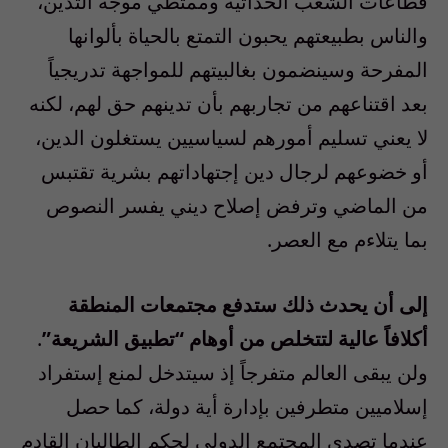
قطاعات الشعب الحداثية وممتطي موجة التدين،
والناس بطبيعتهم يحبون التمتع بالحياة بألوانها
المفرحة وسينضمون بغالبيتهم للمواجهة تدريجياً
بعد اقتناعهم من تجاربهم بأن تدينهم حق لهم، لكنه
لا يعني تسليم أمورهم لسياسيين يستغلون الدين،
أو خضوعهم لرجال دين إجتهاداتهم بشرية تقتبس
من الماضي وترفض إصلاح ديني يفسر النصوص
بما يتلاءم مع العصر.
إلى أن يحدث ذلك ستدفع مجتمعات المنطقة
أكلافاً عالية لتتخلص من أوهام “تطبيق الشريعة”
.
ولن يبقى العالم متفرجاً إذ سيتدخل لمنع إستفراد
إسلاميين متطرفين بإدارة أية دولة، كما حصل
عندما تصدى المجتمع الدولي لحكم الطالبان القادم