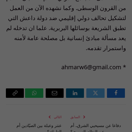
من القرون الوسطى. وكما نشهده الآن من العمل
لتشكيل تحالف دولي إقليمي ضد دولة داعش التي
تطبق الشريعة بوسائلها البربرية. علما ان تدخله لم
يعد مسألة مبادئ إنسانية بل مصلحة عامة لأمنه
واستمرار تقدمه.
‏* ahmarw6@gmail.com
فيسبوك
تويتر
لينكدإن
البريد
واتساب
Copy
الإلكتروني
Link
السابق
التالي
دفاعا عن مسيحيي الشرق.. أم
عنتر وعبلة بين الصيّادين أم
عن النظام السوري؟
الطرائد؟