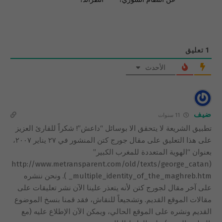
1
تعليق
الأحدث
ضيف
11 سنوات
تطبيق الشريعة لا يتحقق الا بوسائل “داعش”! شكراً للقارئ العزيز
على هذا التعليق على مقال جورج كتن المنشور في ٢٧ يناير ٢٠٠٧،
بعنوان “الهوية المتعددة للمغرب الكبير”
(http://www.metransparent.com/old/texts/george_catan
_multiple_identity_of_the_maghreb.htm ). ونحن ننشره
على آخر مقال لجورج كتن لأنه يتعذر علينا الآن نشر تعليقات على
مقالات الموقع القديم. وتشجيعاً للنقاش، فقد قمنا بنسخ الموضوع
القديم ونشره على الموقع الحالي، ‪ويمكن الآن الإطلاع عليه (مع