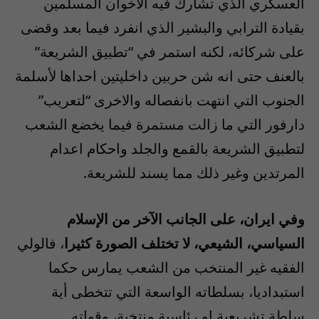
العسكري الذي تشارك فيه الاخوان المسلمين
بقيادة الترابي والبشير الذي انفرد فيما بعد وقضى
على شركائه، لكنه استمر في “تطبيق الشريعة”
بالعنف حتى انه شن حربين داخليتين احداها لأسلمة
الجنوب التي انتهت بانفصاله والاخرى “لتعريب”
دارفور التي ما زالت مستمرة فيما يخضع الشعب
لتطبيق الشريعة بالقمع والجلد واحكام اعدام
المرتدين وغير ذلك مما يسند للشريعة.
وفي ايران، على الجانب الآخر من الإسلام
السياسي، الشيعي، لا تختلف الصورة كثيرا
، فالولي
الفقيه غير المنتخب من الشعب يمارس حكما
استبداديا، بسلطاته الواسعة التي تتخطى أية
سلطة تشريعية او رئاسية منتخبة، وقواته