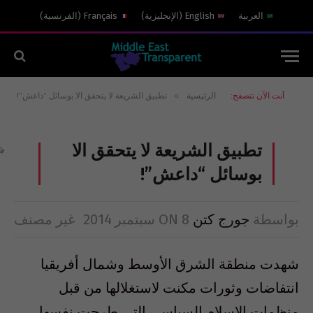
العربية
English
(
الإنجليزية
)
Français
(
الفرنسية
)
»
أنت الآن تتصفح:
الرئيسية
تطبيق الشريعة لا يتحقق الا بوسائل “داعش”!
تطبيق الشريعة لا يتحقق الا
بوسائل “داعش”!
بواسطة
جورج كتن
8 سبتمبر 2014
ON
غير مصنف
شهدت منطقة الشرق الأوسط وشمال أفريقيا
انتفاضات وثورات مكنت لاستغلالها من قبل
منظمات الإسلام السياسي التي طرحت نفسها