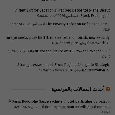
A New Exit for Lebanon’s Trapped Depositors- The Beirut
4 أغسطس 2026
Stock Exchange
Samara Azzi
1 أغسطس 2026
The Poverty Lebanon Refuses to See
Samara
Azzi
Türkiye seeks post-UNIFIL role as Lebanon builds new security
31 يوليو 2026
framework
Yusuf Kanli
29 يوليو 2026
Kuwait and the Future of U.S. Power Projection
E.
Dent
Strategic Assessment: From Regime Change to Strategic
27 يوليو 2026
Neutralization
Shaffaf Exclusive
أحدث المقالات بالفرنسية
À Paris, Rodolphe Saadé rachète l’hôtel particulier du patron
8 أغسطس 2026
de Snapchat pour 55 millions d’euros
Actu
Paris