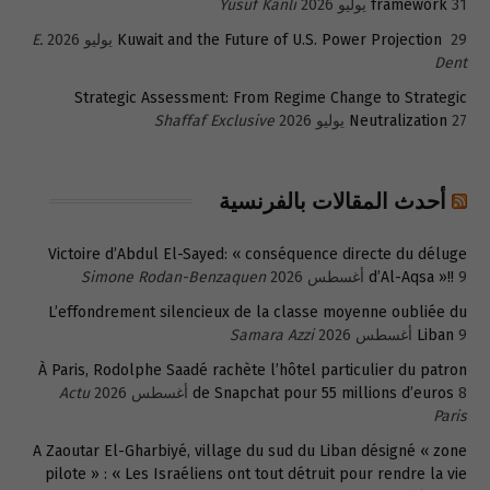
31 يوليو 2026
framework
Yusuf Kanli
29 يوليو 2026
Kuwait and the Future of U.S. Power Projection
E.
Dent
Strategic Assessment: From Regime Change to Strategic
27 يوليو 2026
Neutralization
Shaffaf Exclusive
أحدث المقالات بالفرنسية
Victoire d’Abdul El-Sayed: « conséquence directe du déluge
9 أغسطس 2026
d’Al-Aqsa »!!
Simone Rodan-Benzaquen
L’effondrement silencieux de la classe moyenne oubliée du
9 أغسطس 2026
Liban
Samara Azzi
À Paris, Rodolphe Saadé rachète l’hôtel particulier du patron
8 أغسطس 2026
de Snapchat pour 55 millions d’euros
Actu
Paris
A Zaoutar El-Gharbiyé, village du sud du Liban désigné « zone
pilote » : « Les Israéliens ont tout détruit pour rendre la vie