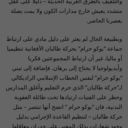
والتثقيف بالطرق الغربية الحديثة – دليلا على عقل
متشدد يعيش خارج مدارات الكون ولا يمت بصلة
بعصرنا الحاضر.
وبطبيعة الحال لم يعثر على دليل مادي على ارتباط
جماعة “بوكو حرام” بحركة طالبان الأفغانية تنظيميا
أو ماليا، غير أن ارتباط المجموعتين فكريا
وأيديولوجيا لا يحتاج إلى برهان. فإضافة إلى تبني
“بوكو حرام” لنفس الخطاب الإسلامي الراديكالي
لـ”حركة طالبان” الذي حرم التعليم وأغلق المدارس
وحظر على الفتيات ارتيادها تحت طائلة العقوبة
البدنية، فان “بوكو حرام ” اتضح أنها تنتصر – مثل
حركة طالبان – لتنظيم القاعدة الإجرامي بدليل
وجود شعارات بذلك المعنى على جدران معاقلها