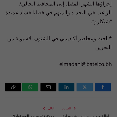
إجراؤها الشهر المقبل إلى المحافظ الحالي/
الراغب في التجديد والمتهم في قضايا فساد عديدة
“شيكارو”.
*باحث ومحاضر أكاديمي في الشئون الآسيوية من
البحرين
elmadani@batelco.bh
فيسبوك
تويتر
لينكدإن
البريد
واتساب
Copy
الإلكتروني
Link
السابق
التالي
إقالة مديرين جديدين في وزارة
حركة فتح وحجم المسؤولية!