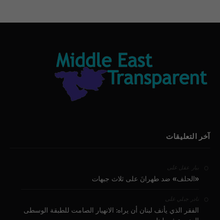
آخر التعليقات
على
بيار عقل
«الحلف» ضد طهرانَ على ثلاث جبهات
على
نادر جبلي
الفقر الذي يأنف لبنان أن يراه: الانهيار الصامت للطبقة الوسطى