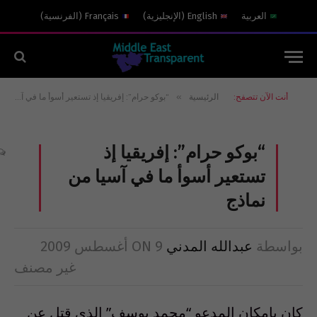
العربية
English
(
الإنجليزية
)
Français
(
الفرنسية
)
»
أنت الآن تتصفح:
الرئيسية
“بوكو حرام”: إفريقيا إذ تستعير أسوأ ما في آسيا من نماذج
“بوكو حرام”: إفريقيا إذ
تستعير أسوأ ما في آسيا من
نماذج
بواسطة
عبدالله المدني
9 أغسطس 2009
ON
غير مصنف
كان بامكان المدعو “محمد يوسف” الذي قتل عن