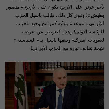
بآخر عوني على الارجح يكون على الأرجح «
منصور
بطيش
»!
وفوق كل ذلك، طالب باسيل الحزب
الإيراني
بـ« وعد » بتبنّيه كمرشح وحيد للحزب
للرئاسة الاولى! وهذا، كتعويض عن تعرضه
لعقوبات اميركية وصفها باسيل بـ « السياسية »
نتيجة تحالف تياره مع الحزب الايراني!