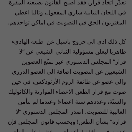
تعذّر اتخاذ قرار، فقد اصبح القانون بصيغته المقرة
في اللجان النيابية ساري المفعول، وتاليا اعطي
المغتربون الحق في التصويت في اماكن تواجدهم.
كل ذلك ادى الى خروج باسيل عن
طبعه الهاديء
ظاهريا ليعلن مسؤولية الثنائي الشيعي عن
“
لا
قرار
”
المجلس الدستوري عبر تمنّع العضوين
الشيعيين عن التصويت اضافة الى العضو الدرزي
وإلى عضو عن طائفة الروم الأرثوذكس، في حين
صوت مع قرار الطعن الاعضاء الموارنة والكاثوليك
والسنّة، وعددهم سنة اعضاء! وعندما لم تتأمن
الغالبية للتصويت، اصدر المجلس الدستوري
“
لا
قراره
”
بشأن الطعن! وبحسب قانون المجلس فإن
عدم توفر موافقة
7
اعضاء من عشرة على الطعن،