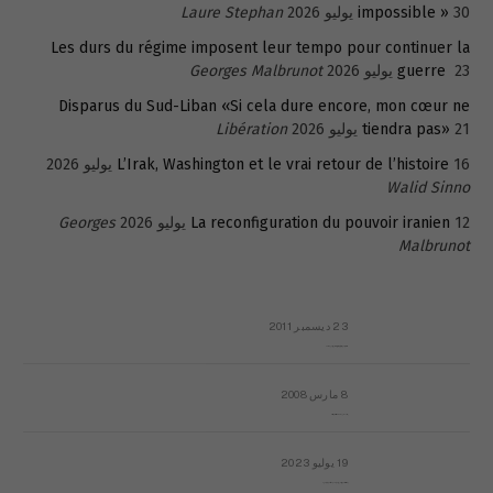
30 يوليو 2026
impossible »
Laure Stephan
Les durs du régime imposent leur tempo pour continuer la
23 يوليو 2026
guerre
Georges Malbrunot
Disparus du Sud-Liban «Si cela dure encore, mon cœur ne
21 يوليو 2026
tiendra pas»
Libération
16 يوليو 2026
L’Irak, Washington et le vrai retour de l’histoire
Walid Sinno
12 يوليو 2026
La reconfiguration du pouvoir iranien
Georges
Malbrunot
23 ديسمبر 2011
عائلة المهندس طارق الربعة: أين دولة القانون والموسسات؟
8 مارس 2008
رسالة مفتوحة لقداسة البابا شنوده الثالث
19 يوليو 2023
إشكاليات التقويم الهجري، وهل يجدي هذا التقويم أيُ نفع؟