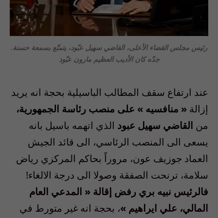
رئيس مجلس القضاء الأعلى، القاضي سهيل عبّود، يتمتّع بسمعة حسنة.
جدّه كان الأديب العظيم مارون عبّود
عند ارتفاع سقف المطالب الباسيلية بحجة انه يريد
إزالة
« منافسيه » على منصب رئاسة الجمهورية،
من
القاضي سهيل عبود
الذي اتهمه باسيل بانه
يسعى الى المنصب الرئاسي، الى قائد الجيش
العماد جوزيف عون، مروراً بحاكم المركزي رياض
سلامة، ترنحت الصفقة وصولا الى درجة الالغاء!
فالرئيس نبيه بري رفض إقالة « المدعي العام
المالي، علي ايراهيم »
، بحجة انه غير متورط في