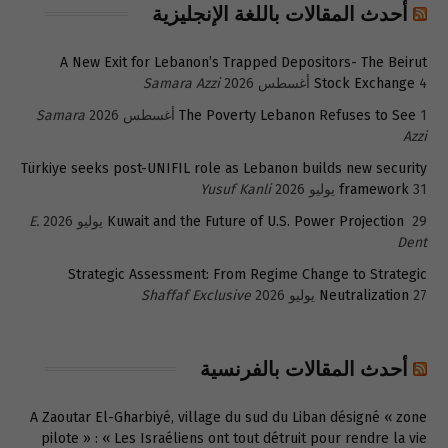
أحدث المقالات باللغة الإنجليزية
A New Exit for Lebanon’s Trapped Depositors- The Beirut
4 أغسطس 2026
Stock Exchange
Samara Azzi
1 أغسطس 2026
The Poverty Lebanon Refuses to See
Samara
Azzi
Türkiye seeks post-UNIFIL role as Lebanon builds new security
31 يوليو 2026
framework
Yusuf Kanli
29 يوليو 2026
Kuwait and the Future of U.S. Power Projection
E.
Dent
Strategic Assessment: From Regime Change to Strategic
27 يوليو 2026
Neutralization
Shaffaf Exclusive
أحدث المقالات بالفرنسية
A Zaoutar El-Gharbiyé, village du sud du Liban désigné « zone
pilote » : « Les Israéliens ont tout détruit pour rendre la vie