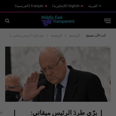
العربية
English
(
الإنجليزية
)
Français
(
الفرنسية
)
»
»
أنت الآن تتصفح:
الرئيسية
الرئيسية
برّي طردَ الرئيس ميقاتي: باسيل–حزب الله، « يا صفقة ما تمّت »!
برّي طردَ الرئيس ميقاتي: