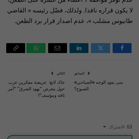
لا يكون قراره نافذا. ولذلك، فضّل رئيسه « القاضي
طانيوس مشلب »، عدم اصدار قرار برد الطعن
.
فيسبوك
تويتر
لينكدإن
البريد
واتساب
Copy
الإلكتروني
Link
السابق
التالي
متى يعود الوجه «الصباحي»
جاك لانغ: عريضة مفكرين عرب
الصبوح؟
حول معرض “يهود الشرق” “أمر
تافه ومؤسف”!
الاشتراك