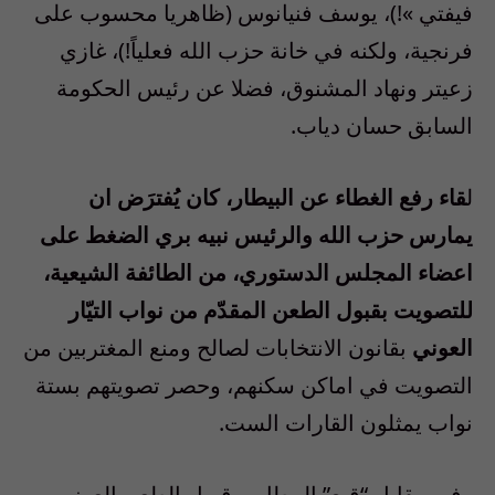
فيفتي »!)، يوسف فنيانوس (ظاهريا محسوب على
فرنجية، ولكنه في خانة حزب الله فعلياً!)، غازي
زعيتر ونهاد المشنوق، فضلا عن رئيس الحكومة
السابق حسان دياب
.
ل
قاء رفع الغطاء عن البيطار، كان يُفترَض ان
يمارس حزب الله والرئيس نبيه بري الضغط على
اعضاء المجلس الدستوري، من الطائفة الشيعية،
للتصويت بقبول الطعن المقدّم من نواب التيّار
العوني
بقانون الانتخابات لصالح ومنع المغتربين من
التصويت في اماكن سكنهم، وحصر تصويتهم بستة
نواب يمثلون القارات الست
.
وفي مقابل
“
قبع
”
البيطار، وقبول الطعن العوني،