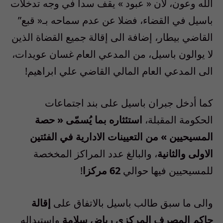
الله وعون، لأن « عبود » يقف سدا في وجه تدخلات
باسيل في القضاء، فضلا عن عدم سماحه بـ
«
قبع
”
القاضي بيطار، إضافة الى إقالة جميع القضاة الذين
لا يوالون باسيل، من المدعي العام غسان عويدات،
الى المدعي العام المالي القاضي علي ابراهيم!
كما أدخل جبران باسيل على بند اجتماعات
الحكومة المقبلة،
استئثاره بما يُسمّى « حصة
المسيحيين » من التعيينات الادارية في الفئتين
الاولى والثانية
، والبالغ عدد المراكز المخخصة
للمسيحيين فيها حوالي
62
مركزا
!
والى ما سبق طالب باسيل بالاتفاق على
إقالة
حاكم المصرف المركزي رياض سلامة
واستبداله