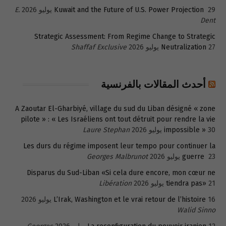
29 يوليو 2026
Kuwait and the Future of U.S. Power Projection
E.
Dent
Strategic Assessment: From Regime Change to Strategic
27 يوليو 2026
Neutralization
Shaffaf Exclusive
أحدث المقالات بالفرنسية
A Zaoutar El-Gharbiyé, village du sud du Liban désigné « zone
pilote » : « Les Israéliens ont tout détruit pour rendre la vie
30 يوليو 2026
impossible »
Laure Stephan
Les durs du régime imposent leur tempo pour continuer la
23 يوليو 2026
guerre
Georges Malbrunot
Disparus du Sud-Liban «Si cela dure encore, mon cœur ne
21 يوليو 2026
tiendra pas»
Libération
16 يوليو 2026
L’Irak, Washington et le vrai retour de l’histoire
Walid Sinno