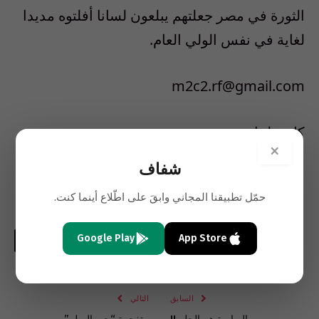
الثورة في مصر جعلتهم يبلعون لسانا أفلتوه مديدا
لغاية في نفس الولي العام.
m2c2.rf@gmail.com
كاتب لبناني
×
شفاف
النهار
حمّل تطبيقنا المجاني وابقَ على اطّلاع أينما كنت.
Google Play
App Store
فيسبوك
تويتر
لينكدإن
البريد
واتساب
Copy
الإلكتروني
Link
السابق
التالي