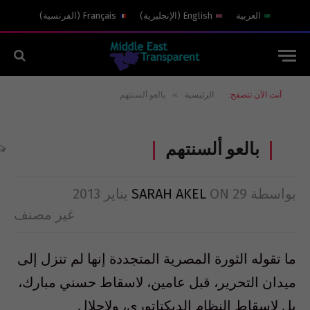
العربية
English
(
الإنجليزية
)
Français
(
الفرنسية
)
»
أنت الآن تتصفح:
الرئيسية
بالعو ألسنتهم
بالعو ألسنتهم
بواسطة
29 يناير 2013
ON
SARAH AKEL
غير مصنف
ما تقوله الثورة المصرية المتجددة إنها لم تنزل إلى
ميدان التحرير، قبل عامين، لاسقاط حسني مبارك،
بل لاسقاط النظام الديكتاتوري، ولاحلال