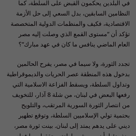
في البلدين يحكمون القبض على السلطة، كما
النظامين السابقين، بدل السعي إلى حل الأزمة
الاقتصادية، فكيف والمنظمات الدولية المتخصصة
تؤكد أن “مستوى القمع الذي وصلت إليه مصر
العام الماضي ينافس ما كان في عهد مبارك”؟
تجدد الثورة، ولا سيما في مصر، يفرح الحالمين
بدخول هذه المنطقة عصر الحريات والديموقراطية
وتداول السلطة، ويسقط الفزاعة الاسلامية التي
رفعها البعض في لبنان، من شلة 8 آذار، للتخويف
من انتصار الثورة السورية المرتقب، والتلويح
بحتمية تولي الإسلاميين السلطة، وتوقع تطهير
ديني على يدهم يمتد إلى لبنان. بينت ثورة مصر،
منذ بدئها، أن من يشهر إرادته يحققها، وما فعله