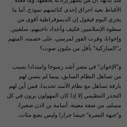
الأقباط بعيد احراق إحدى كنائسهم نموذج. أما ما
يجري اليوم فيقول إن الديموقراطية أقوى من
سطوة الإسلاميين فكيف وأعداد ناخبيهم، سلفيين
وإخوانا، وفرت الفوز لمرسي، على خصمه، المتهم
بـ”المباركية” بأقل من مليون صوت؟
و”الإخوان” في مصر أشد رسوخا وامتدادا بسبب
من تساهل النظام السابق، بينما لم يتسن لهم
بارقة تساهل مع نظام الأسد تحديدا، فمن أين لهم
التجذر التنظيمي إلا إذا كان المهولون يرون في كل
مسلم، من ضفة معينة، أسامة بن لادن صغيرا،
و”جبهة النصرة” جيشا جرارا وليس بضع مئات.