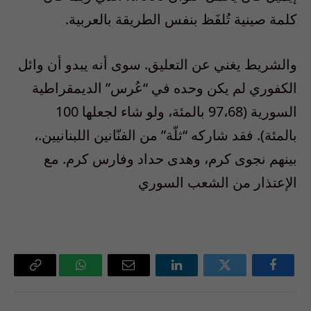
كلمة صينية تُلفَظ بنفس الطريقة بالعربية.
والشريط يغني عن التعليق. سوى أنه يبدو أن وائل
الكفوري لم يكن وحده في “عُرس” الديمقراطية
السورية (97،68 بالمئة، ولو شاء لجعلها 100
بالمئة). فقد شاركه “ثلّة” من الفنّانين اللبنانيين.،
بينهم نجوى كرم، وهدى حداد وفارس كرم. مع
الإعتذار من الشعب السوري
فيسبوك
تويتر
لينكدإن
البريد
واتساب
Copy
الإلكتروني
Link