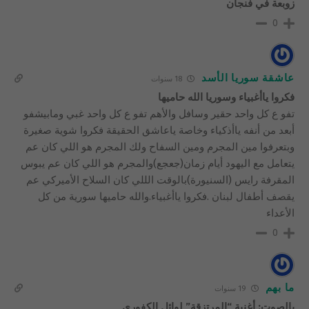
زوبعة في فنجان
0
عاشقة سوريا الأسد
18 سنوات
فكروا ياأغبياء وسوريا الله حاميها
تفو ع كل واحد حقير وسافل والأهم تفو ع كل واحد غبي ومابيشفو
أبعد من أنفه ياأذكياء وخاصة ياعاشق الحقيقة فكروا شوية صغيرة
وبتعرفوا مين المجرم ومين السفاح ولك المجرم هو اللي كان عم
يتعامل مع اليهود أيام زمان(جعجع)والمجرم هو اللي كان عم يبوس
المقرفة رايس (السنيورة)بالوقت الللي كان السلاح الأميركي عم
يقصف أطفال لبنان .فكروا ياأغبياء.والله حاميها سورية من كل
الأعداء
0
ما بهم
19 سنوات
بالصوت: أغنية “المرتزقة” لوائل الكفوري