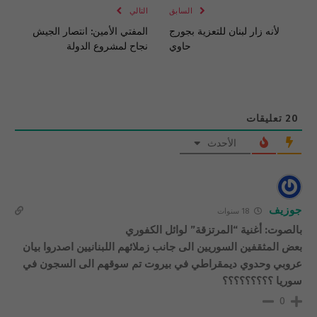
السابق
التالي
لأنه زار لبنان للتعزية بجورج
المفتي الأمين: انتصار الجيش
حاوي
نجاح لمشروع الدولة
20
تعليقات
الأحدث
جوزيف
18 سنوات
بالصوت: أغنية “المرتزقة” لوائل الكفوري
بعض المثقفين السوريين الى جانب زملائهم اللبنانيين اصدروا بيان
عروبي وحدوي ديمقراطي في بيروت تم سوقهم الى السجون في
سوريا ؟؟؟؟؟؟؟؟؟
0