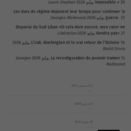
30 يوليو 2026
impossible »
Laure Stephan
Les durs du régime imposent leur tempo pour continuer la
23 يوليو 2026
guerre
Georges Malbrunot
Disparus du Sud-Liban «Si cela dure encore, mon cœur ne
21 يوليو 2026
tiendra pas»
Libération
16 يوليو 2026
L’Irak, Washington et le vrai retour de l’histoire
Walid Sinno
12 يوليو 2026
La reconfiguration du pouvoir iranien
Georges
Malbrunot
23 ديسمبر 2011
عائلة المهندس طارق الربعة: أين دولة القانون والموسسات؟
8 مارس 2008
رسالة مفتوحة لقداسة البابا شنوده الثالث
19 يوليو 2023
إشكاليات التقويم الهجري، وهل يجدي هذا التقويم أيُ نفع؟