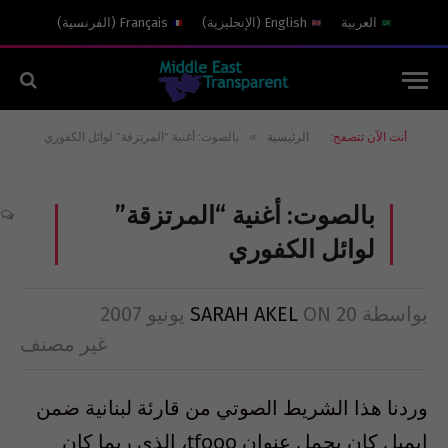
العربية
English
(
الإنجليزية
)
Français
(
الفرنسية
)
»
أنت الآن تتصفح:
الرئيسية
بالصوت: أغنية “المرتزقة” لوائل الكفوري
بالصوت: أغنية “المرتزقة”
0
لوائل الكفوري
بواسطة
20 يونيو 2007
ON
SARAH AKEL
غير مصنف
وردنا هذا الشريط الصوتي من قارئة لبنانية ضمن
إيميل كان يحمل عنوان tfooo، الذي ربما كان