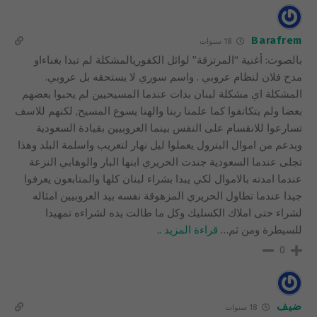
Barafrem
18 سنوات
بالصوت: أغنية “المرتزقة” لوائل الكفوريالمشكلة لم تبدا بغناءاو
مدح فلان لنظام عروبي . واسم سوري لا يستحقه بل عروبي.
المشكلة اي مشكلة لبنان بدات عندما المسيحيين لم يحبوا بعضهم
بعضا ولم يتكاتفوا كما علمنا ربنا والهنا يسوع المسيح, لكنهم للاسف
تسارعوا للانقسام على النفس بينما العروبيين بقيادة السعودية
وبدعم من اموال البترول يعملوا ليل نهار لتعريب واسلمة البلد وهذا
تجلى عندما السعودية جندت الحريري ابنها البار والوهابي النزعة
عندما امدته بالاموال لكي يبدا بشراء لبنان كلها والمتابعون يعرفوا
جيدا عندما تطاول الحريري المزهوقة نفسه بيد العروبيين امثاله
لشراء حتى املاك الكسليك وكل ما طالت يده لشراءه تمهيدا
للسيطرة ومن ثم
…
قراءة المزيد ..
0
ضيف
18 سنوات