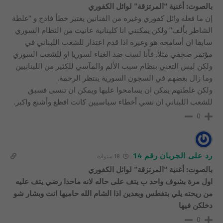
بالصوت: أغنية “المرتزقة” لوائل الكفوري
إن ما فعله وائل كفوري وغيره من الفنانين يعتبر خطأ فادح و “غلطة
الشاطر بألف” ولكن يمكنني انا كلبنانية عانيت من النظام السوري
سابقا ان أسامحه هو وغيره اذا قدم اعتذار للشعب اللبناني في
مؤتمر صحفي مثلاً. فأنا لست ضد الغناء لسوريا او للشعب السوري
ولكن ليس التغني بنظام سبب الألم والمآسي للكثير من اللبنانيين
وما زال بعضهم في السجون السورية ينتظر الرحمة.
ولكن غلطتهم يمكن ان يسامحوا عليها ويمكن ان تنسى فسبق
للشعب اللبناني ان نسي أخطاء سياسيين كانت افظع وأشنع واكبر.
0
رد على الجربان رقم 14
18 سنوات
بالصوت: أغنية “المرتزقة” لوائل الكفوري
اول مرة بشوف واحد ب يتف على حاله لانه ماحدا رضي يتف عليه
من ريحته يلي بتفطس وبعدين اذا الشام الله حاميها انت وبشار شو
دخلكن فيها
0