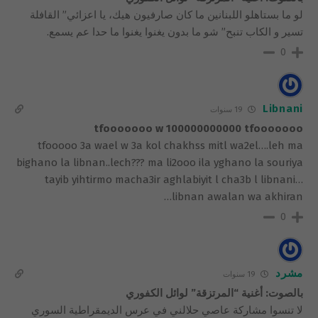
لو ما بستاهلو اللبنانين ما كان صارفيون هيك، يا اعزائي” القافلة
تسير و الكاب تنبح” شو ما بدون يغنوا يغنوا ما حدا عم يسمع.
0
Libnani
19 سنوات
tfooooooo w 100000000000 tfooooooo
tfooooo 3a wael w 3a kol chakhss mitl wa2el….leh ma
bighano la libnan..lech??? ma li2ooo ila yghano la souriya
tayib yihtirmo macha3ir aghlabiyit l cha3b l libnani…
libnan awalan wa akhiran…
0
مشرد
19 سنوات
بالصوت: أغنية “المرتزقة” لوائل الكفوري
لا تنسوا مشاركة عاصي حلالني في عرس الديمقراطية السوري