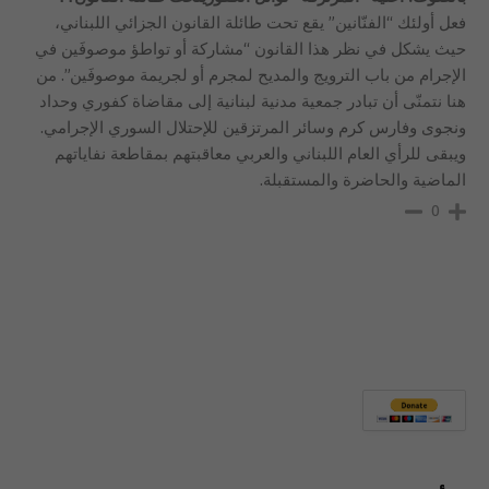
فعل أولئك “الفنّانين” يقع تحت طائلة القانون الجزائي اللبناني،
حيث يشكل في نظر هذا القانون “مشاركة أو تواطؤ موصوفَين في
الإجرام من باب الترويج والمديح لمجرم أو لجريمة موصوفَين”. من
هنا نتمنّى أن تبادر جمعية مدنية لبنانية إلى مقاضاة كفوري وحداد
ونجوى وفارس كرم وسائر المرتزقين للإحتلال السوري الإجرامي.
ويبقى للرأي العام اللبناني والعربي معاقبتهم بمقاطعة نفاياتهم
الماضية والحاضرة والمستقبلة.
0