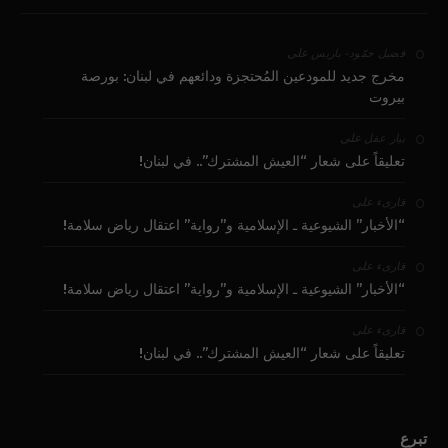
على
فضيل حمّود - باريس
مخرج جديد للمودعين المُحتجزة ودائعهم في لبنان: بورصة
بيروت
على
بيار عقل
تعليقاً على شعار “العيش المشترك”.. في لبنان!
على
قارىء
“الأخبار” الشيوعية ـ الإسلامية و”رواية” اعتقال رياض سلامة!
على
قارىء
“الأخبار” الشيوعية ـ الإسلامية و”رواية” اعتقال رياض سلامة!
على
قارىء
تعليقاً على شعار “العيش المشترك”.. في لبنان!
تبرع