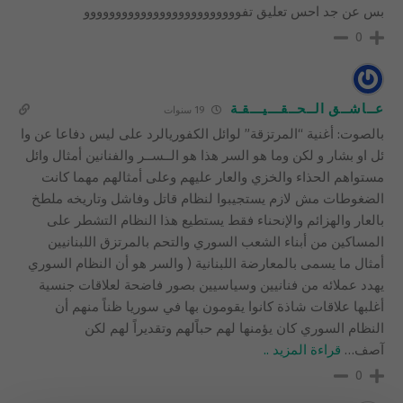
بس عن جد احس تعليق تفووووووووووووووووووووووووو
0
عــاشــق الــحــقـــيـــقـة
19 سنوات
بالصوت: أغنية “المرتزقة” لوائل الكفوريالرد على ليس دفاعا عن وا
ئل او بشار و لكن وما هو السر هذا هو الــســر والفنانين أمثال وائل
مستواهم الحذاء والخزي والعار عليهم وعلى أمثالهم مهما كانت
الضغوطات مش لازم يستجيبوا لنظام قاتل وفاشل وتاريخه ملطخ
بالعار والهزائم والإنحناء فقط يستطيع هذا النظام التشطر على
المساكين من أبناء الشعب السوري والتحم بالمرتزق اللبنانيين
أمثال ما يسمى بالمعارضة اللبنانية ( والسر هو أن النظام السوري
يهدد عملائه من فنانيين وسياسيين بصور فاضحة لعلاقات جنسية
أغلبها علاقات شاذة كانوا يقومون بها في سوريا ظناً منهم أن
النظام السوري كان يؤمنها لهم حباًلهم وتقديراً لهم لكن
آصف
…
قراءة المزيد ..
0