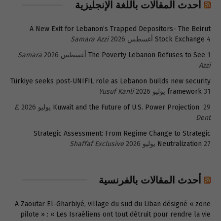
أحدث المقالات باللغة الإنجليزية
A New Exit for Lebanon’s Trapped Depositors- The Beirut
4 أغسطس 2026
Stock Exchange
Samara Azzi
1 أغسطس 2026
The Poverty Lebanon Refuses to See
Samara
Azzi
Türkiye seeks post-UNIFIL role as Lebanon builds new security
31 يوليو 2026
framework
Yusuf Kanli
29 يوليو 2026
Kuwait and the Future of U.S. Power Projection
E.
Dent
Strategic Assessment: From Regime Change to Strategic
27 يوليو 2026
Neutralization
Shaffaf Exclusive
أحدث المقالات بالفرنسية
A Zaoutar El-Gharbiyé, village du sud du Liban désigné « zone
pilote » : « Les Israéliens ont tout détruit pour rendre la vie