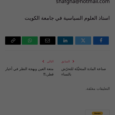
shafgha@hotmail.com
استاذ العلوم السياسية في جامعة الكويت
فيسبوك
تويتر
لينكدإن
البريد
واتساب
Copy
الإلكتروني
Link
السابق
التالي
صناعة المادة المتخيَّلة للتحرّش
متعة العين وبهجة النظر في أخبار
بالنساء
قطر..!!
التعليقات مغلقة.