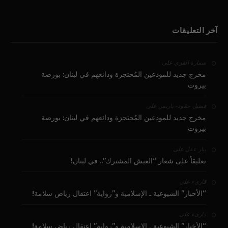
آخر التعليقات
على
سمارة القزي
مخرج جديد للمودعين المُحتجزة ودائعهم في لبنان: بورصة
بيروت
على
فضيل حمّود - باريس
مخرج جديد للمودعين المُحتجزة ودائعهم في لبنان: بورصة
بيروت
على
بيار عقل
تعليقاً على شعار “العيش المشترك”.. في لبنان!
على
قارىء
“الأخبار” الشيوعية ـ الإسلامية و”رواية” اعتقال رياض سلامة!
على
قارىء
“الأخبار” الشيوعية ـ الإسلامية و”رواية” اعتقال رياض سلامة!