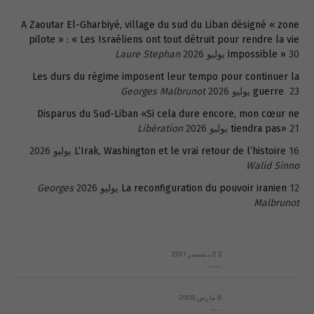
A Zaoutar El-Gharbiyé, village du sud du Liban désigné « zone
pilote » : « Les Israéliens ont tout détruit pour rendre la vie
30 يوليو 2026
impossible »
Laure Stephan
Les durs du régime imposent leur tempo pour continuer la
23 يوليو 2026
guerre
Georges Malbrunot
Disparus du Sud-Liban «Si cela dure encore, mon cœur ne
21 يوليو 2026
tiendra pas»
Libération
16 يوليو 2026
L’Irak, Washington et le vrai retour de l’histoire
Walid Sinno
12 يوليو 2026
La reconfiguration du pouvoir iranien
Georges
Malbrunot
23 ديسمبر 2011
عائلة المهندس طارق الربعة: أين دولة القانون والموسسات؟
8 مارس 2008
رسالة مفتوحة لقداسة البابا شنوده الثالث