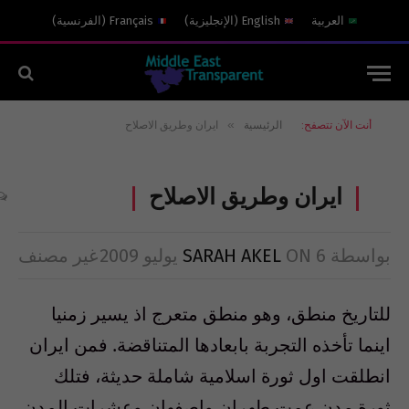
العربية
English
(
الإنجليزية
)
Français
(
الفرنسية
)
»
أنت الآن تتصفح:
الرئيسية
ايران وطريق الاصلاح
ايران وطريق الاصلاح
بواسطة
6 يوليو 2009
ON
SARAH AKEL
غير مصنف
للتاريخ منطق، وهو منطق متعرج اذ يسير زمنيا
اينما تأخذه التجربة بابعادها المتناقضة. فمن ايران
انطلقت اول ثورة اسلامية شاملة حديثة، فتلك
ثورة مدن عمت طهران واصفهان وعشرات المدن