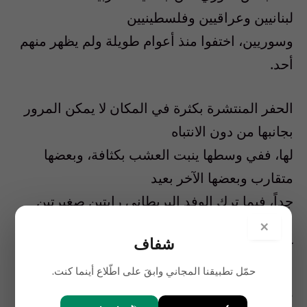
لبنانيين وعراقيين وفلسطينيين
وسوريين، اختفوا منذ أعوام طويلة ولم يظهر منهم
أحد.
الحفر المنتشرة بكثرة في المكان لا يمكن المرور
بجانبها من دون الانتباه
لها، ففي وسطها ينبت العشب بكثافة، وبعضها
متقارب وبعضها الآخر بعيد
جداً، فيما ترك الوفد البريطاني رايتين صغيرتين
باللون الأحمر على قبر
×
شفاف
كوليت والقبر الآخر الذي تمت إعادة ردمه.
حمّل تطبيقنا المجاني وابقَ على اطّلاع أينما كنت.
هل يمكن اعتبار هذه الحفر قبورا أخرى، أو هل