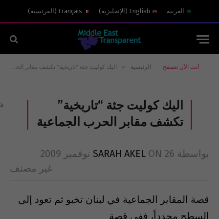
العربية
English
(
الإنجليزية
)
Français
(
الفرنسية
)
»
أنت الآن تتصفح:
الرئيسية
اليك كوليت جثة “تاريخية” تكشف مقابر الحرب الجماعية
اليك كوليت جثة “تاريخية”
تكشف مقابر الحرب الجماعية
بواسطة
26 نوفمبر 2009
ON
SARAH AKEL
غير مصنف
قصة المقابر الجماعية في لبنان تخبو ثم تعود إلى
السطح مجدداً، ففي قصة