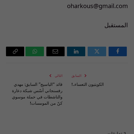
oharkous@gmail.com
المستقبل
فيسبوك
تويتر
لينكدإن
البريد
واتساب
Copy
الإلكتروني
Link
السابق
التالي
الكويتيون التعساء..!
قائد “الباسيج” السابق: مهدي
رفسنجاني أسّس شبكة دعارة
والناشطات في حملة موسوي
كنّ من المومسات!
2
تعليقات