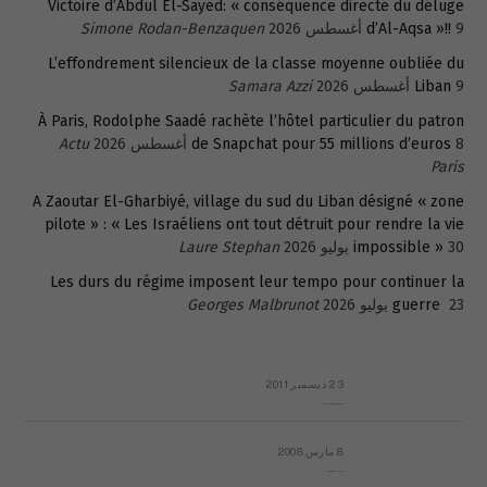
Victoire d’Abdul El-Sayed: « conséquence directe du déluge
9 أغسطس 2026
d’Al-Aqsa »!!
Simone Rodan-Benzaquen
L’effondrement silencieux de la classe moyenne oubliée du
9 أغسطس 2026
Liban
Samara Azzi
À Paris, Rodolphe Saadé rachète l’hôtel particulier du patron
8 أغسطس 2026
de Snapchat pour 55 millions d’euros
Actu
Paris
A Zaoutar El-Gharbiyé, village du sud du Liban désigné « zone
pilote » : « Les Israéliens ont tout détruit pour rendre la vie
30 يوليو 2026
impossible »
Laure Stephan
Les durs du régime imposent leur tempo pour continuer la
23 يوليو 2026
guerre
Georges Malbrunot
23 ديسمبر 2011
عائلة المهندس طارق الربعة: أين دولة القانون والموسسات؟
8 مارس 2008
رسالة مفتوحة لقداسة البابا شنوده الثالث