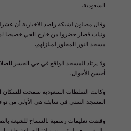
السعودية.
وقال مصلون لشبكة راصد الاخبارية أن عشرات
وثياب قصار حضروا من خارج الحي خصيصا لمو
مسجد النور المجاور لمنازلهم.
ولا يرتاد المسجد الواقع في حي الجسر لل
أحسن الأحوال.
وكانت السلطات السعودية سمحت للسكان الش
المسجد السني في سابقة هي الأولى من نوعه
وقضت تعليمات رسمية بالسماح للشيعة بالص
والمغرب فيما يقيمون صلاة الجماعة خلف ا