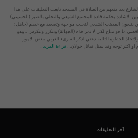
شارع بعد منعهم من الصلاة في المسجد تابعت التعليقات على هذا
الآن (65) وهي تتراوح بين الاشادة بحكمة قادة المجتمع الشيعي والتحلي بالصبر (الحسيني)
ن يتبعون المذهب الشيعي لتجنب مواجهة وتصعيد مع خصم (جاهل :
صى ما هو متاح لكي لا تمر هذه (الجهالة) وتتكرر وتتكرس .. وهو
اتخاذ الخطوة التالية دعني اذكر القارىء العربي ببعض الامور
 او اكثر توجه وفد يمثل قبائل خولان
…
قراءة المزيد ..
آخر التعليقات