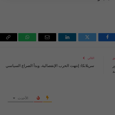
فيسبوك
تويتر
لينكدإن
البريد
واتساب
Copy
الإلكتروني
Link
ق
التالي
ر
سريلانكا: إنتهت الحرب الإنفصالية، وبدأ الصراع السياسي
د
الأحدث