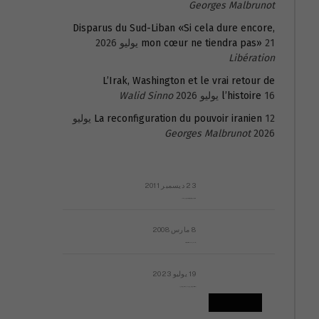
Georges Malbrunot
Disparus du Sud-Liban «Si cela dure encore,
21 يوليو 2026
mon cœur ne tiendra pas»
Libération
L’Irak, Washington et le vrai retour de
16 يوليو 2026
l’histoire
Walid Sinno
La reconfiguration du pouvoir iranien
12 يوليو
Georges Malbrunot
2026
23 ديسمبر 2011
عائلة المهندس طارق الربعة: أين دولة القانون والموسسات؟
8 مارس 2008
رسالة مفتوحة لقداسة البابا شنوده الثالث
19 يوليو 2023
إشكاليات التقويم الهجري، وهل يجدي هذا التقويم أيُ نفع؟