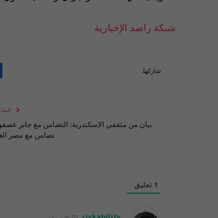
شبكة راصد الإخبارية
شاركها.
الساب
بيان من مثقفي الإسكندرية: التضامن مع جابر عصفو
تضامن مع مصر الغ
1
تعليق
riskability
16 سنوات