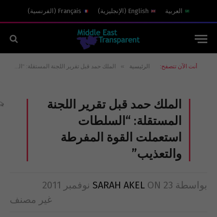
العربية
English
(
الإنجليزية
)
Français
(
الفرنسية
)
»
أنت الآن تتصفح:
الرئيسية
الملك حمد قبل تقرير اللجنة المستقلة: “السلطات استعملت القوة المفرطة والتعذيب”
الملك حمد قبل تقرير اللجنة
المستقلة: “السلطات
استعملت القوة المفرطة
والتعذيب”
بواسطة
23 نوفمبر 2011
ON
SARAH AKEL
غير مصنف