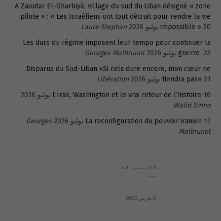
A Zaoutar El-Gharbiyé, village du sud du Liban désigné « zone
pilote » : « Les Israéliens ont tout détruit pour rendre la vie
30 يوليو 2026
impossible »
Laure Stephan
Les durs du régime imposent leur tempo pour continuer la
23 يوليو 2026
guerre
Georges Malbrunot
Disparus du Sud-Liban «Si cela dure encore, mon cœur ne
21 يوليو 2026
tiendra pas»
Libération
16 يوليو 2026
L’Irak, Washington et le vrai retour de l’histoire
Walid Sinno
12 يوليو 2026
La reconfiguration du pouvoir iranien
Georges
Malbrunot
23 ديسمبر 2011
عائلة المهندس طارق الربعة: أين دولة القانون والموسسات؟
8 مارس 2008
رسالة مفتوحة لقداسة البابا شنوده الثالث