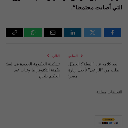
التي أصابت مجتمعنا”.
فيسبوك
تويتر
لينكدإن
البريد
واتساب
Copy
الإلكتروني
Link
السابق
التالي
بعد كلامه عن “السنّة”: الجميّل
تشكيلة الحكومة الجديدة في ليبيا:
طلب من “الراعي” تأجيل زيارة
هيْمنة التكنوقراط وغِياب عبد
مصر!
الحكيم بلحاج
التعليقات مغلقة.