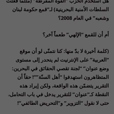
هل استخدم الحزب “القوة المفرطة” (مثلما فعلت
السلطات الأمنية البحرينية) لـ”قمع حكومة لبنان
وشعبه” في العام 2008؟
أم أن للقمع “الإلهي” طعماً آخر؟
(كلمة أخيرة لا بدّ منها: كنا نتمنّى لو أن موقع
“العربية” على الإنترنيت لم ينحدر إلى مستوى
وضع عنوان” “لجنة تقصي الحقائق في البحرين:
المتظاهرون استهدفوا “أهل السنّة””! حقاً أن
التقرير يتضمّن هذه الواقعة، ولكن إيراد هذه
النقطة كـ”عنوان” للتقرير يدخل في باب التحامل،
حتى لا نقول “التزوير” و”التحريض الطائفي”!