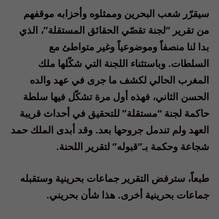
سيقرّر شعب البحرين وممثلوه وأحزابه موقفهم
من تقرير “لجنة تقصّي الحقائق المستقلة”، الذي
بدا لنا منصفاً وموضوعياً وغير متواطئ مع
السلطات. وباستثناء اللجنة التي شكّلها ملك
المغرب الحالي لكشف ما جرى في عهد والده
الحسن الثاني، فهذه أول مرة تشكّل فيها سلطة
حاكمة لجنة “مستقلة” للتحقيق في أحداث قريبة
العهد ولم تندمل جروحها بعد. وقد أبدى الملك حمد
شجاعة وحكمة بـ”قبوله” لتقرير اللحنة.
طبعاً، سترفض التقرير جماعات بحرينية وستقبله
جماعات بحرينية أخرى. هذا شأن بحريني.