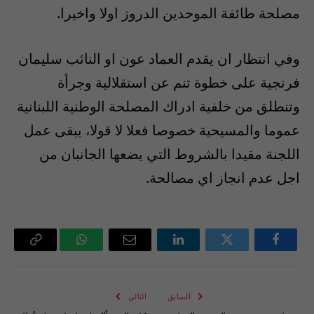
مصلحة طائفة الموحدين الدروز اولا واخيرا.
وفي انتظار ان يقدم العماد عون او النائب سليمان
فرنجية على خطوة تنم عن استقلالية وجرأة
وتنطلق من خلفية ادراك المصلحة الوطنية اللبنانية
عموما والمسيحية خصوصا فعلا لا قولا، يبقى عمل
اللجنة مقيدا بالشروط التي يضعها الجانبان من
اجل عدم انجاز اي مصالحة.
فيسبوك
تويتر
لينكدإن
البريد
واتساب
Copy
الإلكتروني
Link
السابق
التالي