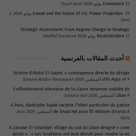
31 يوليو 2026
framework
Yusuf Kanli
29 يوليو 2026
Kuwait and the Future of U.S. Power Projection
E.
Dent
Strategic Assessment: From Regime Change to Strategic
27 يوليو 2026
Neutralization
Shaffaf Exclusive
أحدث المقالات بالفرنسية
Victoire d’Abdul El-Sayed: « conséquence directe du déluge
9 أغسطس 2026
d’Al-Aqsa »!!
Simone Rodan-Benzaquen
L’effondrement silencieux de la classe moyenne oubliée du
9 أغسطس 2026
Liban
Samara Azzi
À Paris, Rodolphe Saadé rachète l’hôtel particulier du patron
8 أغسطس 2026
de Snapchat pour 55 millions d’euros
Actu
Paris
A Zaoutar El-Gharbiyé, village du sud du Liban désigné « zone
pilote » : « Les Israéliens ont tout détruit pour rendre la vie