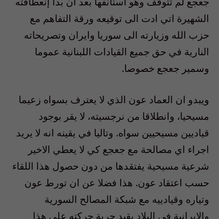
جعجع لم تتوقف وهو استأنفها بعد ان بدأ إنعطافته
الشهيرة اتي ادت الى توقيعه ورقة التفاهم مع
حزب الله وزيارته الى سوريا وايران وتصريحاته
النارية في حق جميع القيادات اللبنانية عموما
وسمير جعجع خصوصا.
ويبدو ان العماد عون الذي لا يعترف بسواه زعيما
مسيحيا، وانطلاقا من نرجسيته، لا يقر بوجود
قياديين مسيحيين سواه. وتاليا في يقينه انه لا يريد
اجراء اي مصالحة مع جعجع كي لا يعطي الاخير
شرعية مسيحية يفتقدها من دون حصول هذا اللقاء
حسب اعتقاد عون. هذا فضلا عن ان تورط عون
وتياره وقيادييه مع شبكة المصالح السورية
والايرانية في البلاد يقيد حرية حركته على هذا