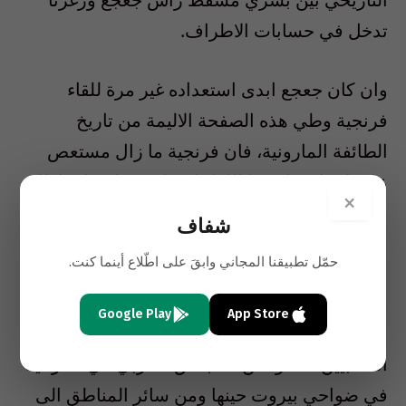
تدخل في حسابات الاطراف.
وان كان جعجع ابدى استعداده غير مرة للقاء
فرنجية وطي هذه الصفحة الاليمة من تاريخ
الطائفة المارونية، فان فرنجية ما زال مستعص
على اجراء مثل هذا اللقاء لاسباب تتعلق بارتباطاته
×
مع القيادة السورية التي لا ترغب في ان يندمل هذا
شفاف
الجرح.
حمّل تطبيقنا المجاني وابقَ على اطّلاع أينما كنت.
وللتذكير فان القوات السورية كانت تنتشر اثناء
Google Play
App Store
عملية اهدن في شمال لبنان وان مئات المسلحين
الكتائبيين انتقلوا من المجلس الحربي في الكرنتينا
في ضواحي بيروت حينها ومن سائر المناطق الى