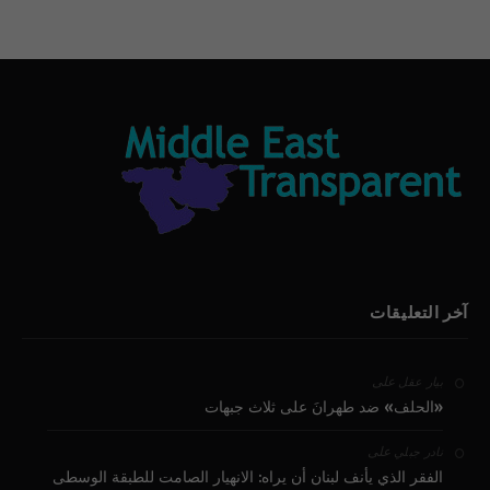
آخر التعليقات
على
بيار عقل
«الحلف» ضد طهرانَ على ثلاث جبهات
على
نادر جبلي
الفقر الذي يأنف لبنان أن يراه: الانهيار الصامت للطبقة الوسطى