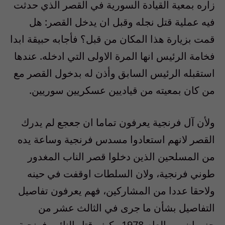
زاره بمعية القيادة السورية في القصر الذي حدثت
فيه عملية قتل نجله وقبل ان يدخل القصر: هل
قمت بزيارة هذا المكان من قبل؟ فأجابه حبيقة ابدا
فخامة الرئيس انها المرة الاولى التي ادخله. عندها
استقبله الرئيس السابق وأذن له بدخول القصر مع
من كان بمعيته من قياديين عسكريين سوريين.
ولأن آل فرنجية يعرفون تماما ان جعجع لم يدرك
القصر لانهم استعادوا مسدس فرنجية وساعة يده
من المسلحين الذين دخلوا قصر الناب المغدور
طوني فرنجية، ولان السلطات اوقفت في حينه
ولاحقا عددا من المشاركين، فهم يعرفون تفاصيل
التفاصيل بشأن ما جرى في الثالث عشر من
حزيران من العام 1978 وكيف قتل النائب فرنجية.