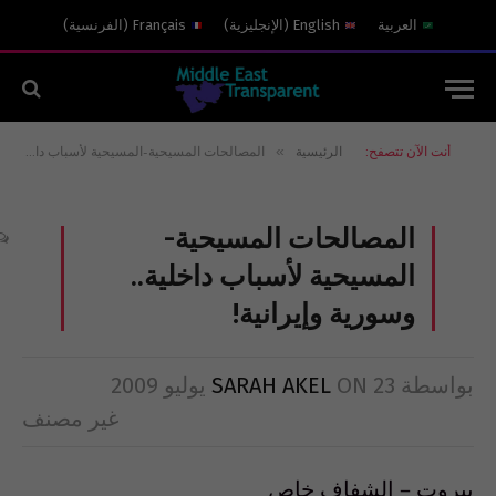
العربية
English
(
الإنجليزية
)
Français
(
الفرنسية
)
»
أنت الآن تتصفح:
الرئيسية
المصالحات المسيحية-المسيحية لأسباب داخلية.. وسورية وإيرانية!
المصالحات المسيحية-
المسيحية لأسباب داخلية..
وسورية وإيرانية!
بواسطة
23 يوليو 2009
ON
SARAH AKEL
غير مصنف
بيروت – الشفاف خاص