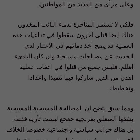
وعلى مرأى من العديد من المواطنين.
فلكي لا تستمر المتاجرة بدماء النائب المغدور،
هناك ايضا قتلى آخرون سقطوا في تداعيات هذه
العملية قد يصح أخذ دمائهم في الاعتبار لدى
الحديث عن مصالحات مسيحية وان كان البادىء
اظلم. فليس جميع من قتلوا في اعقاب عملية
اهدن من الذين شاركوا فيها تنفيذا واعدادا
وتخطيطا.
ومما سبق يتضح ان المصالحة المسيحية المسيحية
بشقها المتعلق بفرنجية جعجع ليست ثأرية فقط،
بل هناك جوانب سياسية واجتماعية خصوصا الخلاف
التاريخي بين بشري مسقط راس جعجع وزغرتا