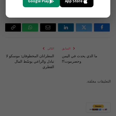
Google Play
App Store
في هذا البلد الغني.
فيسبوك
تويتر
لينكدإن
البريد
واتساب
Copy
الإلكتروني
Link
السابق
التالي
ما الذي يحدث في اليمن
المطرانان المخطوفان: موسكو لا
وحضرموت؟!
تبادل والراعي يوسّط المال
القطري
التعليقات مغلقة.