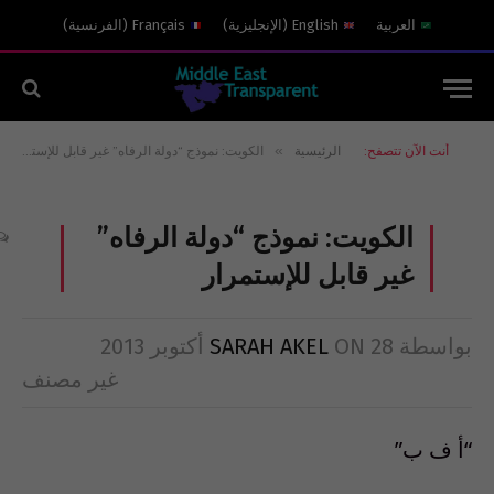
العربية
English
(
الإنجليزية
)
Français
(
الفرنسية
)
»
أنت الآن تتصفح:
الرئيسية
الكويت: نموذج “دولة الرفاه” غير قابل للإستمرار
الكويت: نموذج “دولة الرفاه”
غير قابل للإستمرار
بواسطة
28 أكتوبر 2013
ON
SARAH AKEL
غير مصنف
“أ ف ب”