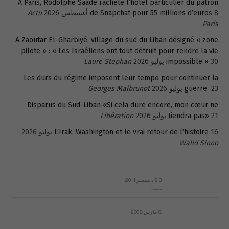
À Paris, Rodolphe Saadé rachète l’hôtel particulier du patron
8 أغسطس 2026
de Snapchat pour 55 millions d’euros
Actu
Paris
A Zaoutar El-Gharbiyé, village du sud du Liban désigné « zone
pilote » : « Les Israéliens ont tout détruit pour rendre la vie
30 يوليو 2026
impossible »
Laure Stephan
Les durs du régime imposent leur tempo pour continuer la
23 يوليو 2026
guerre
Georges Malbrunot
Disparus du Sud-Liban «Si cela dure encore, mon cœur ne
21 يوليو 2026
tiendra pas»
Libération
16 يوليو 2026
L’Irak, Washington et le vrai retour de l’histoire
Walid Sinno
23 ديسمبر 2011
عائلة المهندس طارق الربعة: أين دولة القانون والموسسات؟
8 مارس 2008
رسالة مفتوحة لقداسة البابا شنوده الثالث