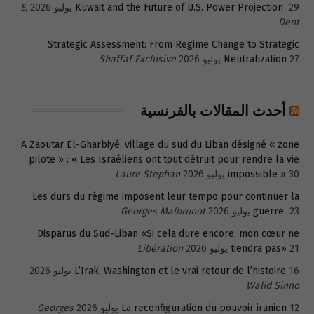
29 يوليو 2026
Kuwait and the Future of U.S. Power Projection
E.
Dent
Strategic Assessment: From Regime Change to Strategic
27 يوليو 2026
Neutralization
Shaffaf Exclusive
أحدث المقالات بالفرنسية
A Zaoutar El-Gharbiyé, village du sud du Liban désigné « zone
pilote » : « Les Israéliens ont tout détruit pour rendre la vie
30 يوليو 2026
impossible »
Laure Stephan
Les durs du régime imposent leur tempo pour continuer la
23 يوليو 2026
guerre
Georges Malbrunot
Disparus du Sud-Liban «Si cela dure encore, mon cœur ne
21 يوليو 2026
tiendra pas»
Libération
16 يوليو 2026
L’Irak, Washington et le vrai retour de l’histoire
Walid Sinno
12 يوليو 2026
La reconfiguration du pouvoir iranien
Georges