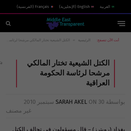
العربية
English
(
الإنجليزية
)
Français
(
الفرنسية
)
»
أنت الآن تتصفح:
الرئيسية
الكتل الشيعية تختار المالكي مرشحا لرئاسة الحكومة العراقية
الكتل الشيعية تختار المالكي
مرشحا لرئاسة الحكومة
العراقية
بواسطة
30 سبتمبر 2010
ON
SARAH AKEL
غير مصنف
بغداد (رويترز) – قال مسؤولون في تحالف الكتل