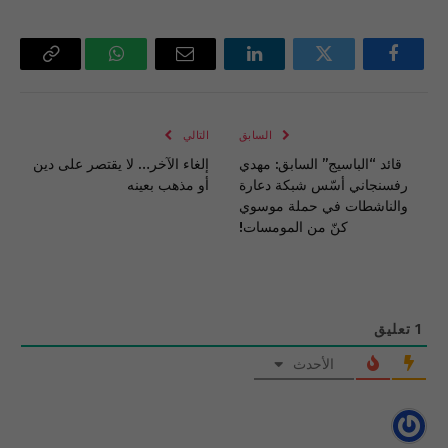
فيسبوك
تويتر
لينكدإن
البريد
واتساب
Copy
الإلكتروني
Link
السابق
التالي
قائد “الباسيج” السابق: مهدي
إلغاء الآخر… لا يقتصر على دين
رفسنجاني أسّس شبكة دعارة
أو مذهب بعينه
والناشطات في حملة موسوي
كنّ من المومسات!
1
تعليق
الأحدث