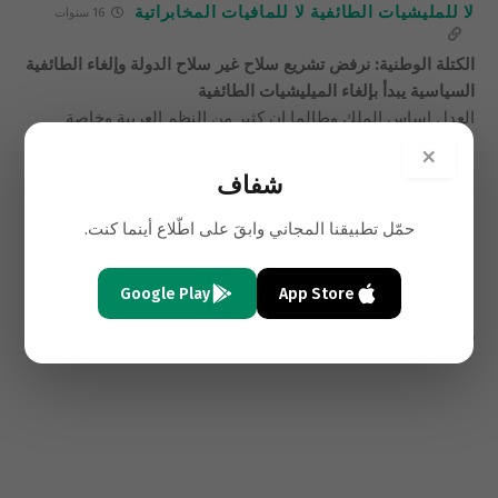
لا للمليشيات الطائفية لا للمافيات المخابراتية
16 سنوات
الكتلة الوطنية: نرفض تشريع سلاح غير سلاح الدولة وإلغاء الطائفية
السياسية يبدأ بإلغاء الميليشيات الطائفية
العدل اساس الملك وطالما ان كثير من النظم العربية وخاصة
الثورية العسكرية تنظر للكرسي على انه يولد الذهب الذي تسرقه
×
وتبني القصور للاسرة او الطائفة او الحزب الحاكم نتيجة امتصاص
شفاف
دم الشعوب فهي تعمل على استمرار تخلف الشعوب للمحافظة
على هذا الكرسي وذلك باستخدام المافيات المخابراتية ونشر
حمّل تطبيقنا المجاني وابقَ على اطّلاع أينما كنت.
الفساد والرشوة وتهجير المفكرين والعلماء مما دمر البلدان وجعلها
لقمة سائغة للاطماع الخارجية فانتشرت المليشيات الايرنية
Google Play
App Store
الارهابية وايضا القاعدة وغيرها لتدمير الانسانية
0