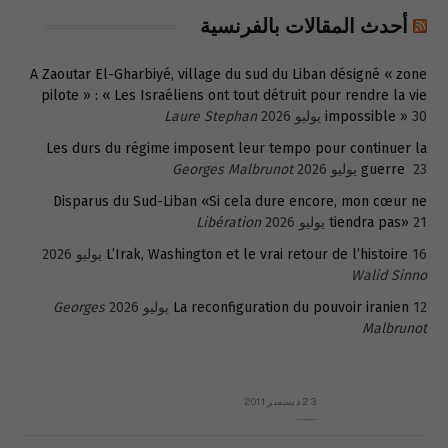
أحدث المقالات بالفرنسية
A Zaoutar El-Gharbiyé, village du sud du Liban désigné « zone
pilote » : « Les Israéliens ont tout détruit pour rendre la vie
30 يوليو 2026
impossible »
Laure Stephan
Les durs du régime imposent leur tempo pour continuer la
23 يوليو 2026
guerre
Georges Malbrunot
Disparus du Sud-Liban «Si cela dure encore, mon cœur ne
21 يوليو 2026
tiendra pas»
Libération
16 يوليو 2026
L’Irak, Washington et le vrai retour de l’histoire
Walid Sinno
12 يوليو 2026
La reconfiguration du pouvoir iranien
Georges
Malbrunot
23 ديسمبر 2011
عائلة المهندس طارق الربعة: أين دولة القانون والموسسات؟