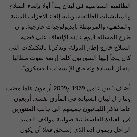
الطائفية السياسية في لبنان يبدأ أولا بإلغاء السلاح
والميليشيات الطائفية، ويليه إلغاء الأحزاب الدينية
والمذهبية والمرتبطة بإيديولوجيات خارجية. وإن
طرح المسألة اليوم غايته الإلتفاف على قضية
السلاح خارج إطار الدولة، ويذكرنا بالتكتيكات التي
كان يلجأ إليها السوريون كلما إرتفع صوت مطالبا
بإنجاز السيادة وتحقيق الإنسحاب العسكري”.
أضاف: “بين عامي 1969 و2009 أربعون عاما مضت
وما زال لبنان السيادة في المأزق نفسه. أربعون
عاما تذكر اللبنانيون جميعهم الى جانب المتنورين
في القيادة الفلسطينية صوابية مواقف العميد
الراحل ريمون إده الذي إستحق فعلا أن يكون