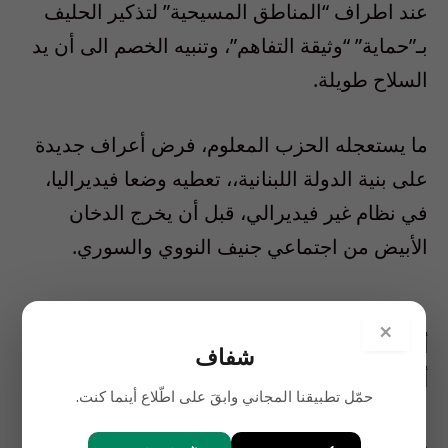
عند اطراف “المناطق المسيحية” لتذكير الحليف
بـ”حماية” “وثيقة التفاهم”، وتنبيه الخصم الى أن يد
السلاح طويلة.
ما يستعجله الحزب المعلوم، فرض أعراف جديدة
على بنية الدولة اللبنانية،، تعطيه وضعا فيديراليا،
في نظام غير فيديرالي، قبل أن يخرج الدخان
الأبيض من اجتماعي جنيف النووي والسوري.
×
أول الغيث، أوركسترا الزعم التي انطلقت، أمس،
شفاف
أن مقاومته بند في الميثاق الوطني.
حمّل تطبيقنا المجاني وابقَ على اطّلاع أينما كنت.
وحده يقرأ الممحي!