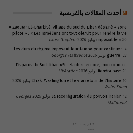
أحدث المقالات بالفرنسية
A Zaoutar El-Gharbiyé, village du sud du Liban désigné « zone
pilote » : « Les Israéliens ont tout détruit pour rendre la vie
30 يوليو 2026
impossible »
Laure Stephan
Les durs du régime imposent leur tempo pour continuer la
23 يوليو 2026
guerre
Georges Malbrunot
Disparus du Sud-Liban «Si cela dure encore, mon cœur ne
21 يوليو 2026
tiendra pas»
Libération
16 يوليو 2026
L’Irak, Washington et le vrai retour de l’histoire
Walid Sinno
12 يوليو 2026
La reconfiguration du pouvoir iranien
Georges
Malbrunot
23 ديسمبر 2011
عائلة المهندس طارق الربعة: أين دولة القانون والموسسات؟