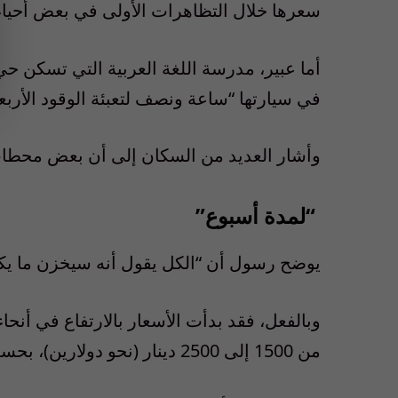
سعرها خلال التظاهرات الأولى في بعض أحياء 
أما عبير، مدرسة اللغة العربية التي تسكن 
في سيارتها “ساعة ونصف لتعبئة الوقود الأربعا
وأشار العديد من السكان إلى أن بعض محطات ا
“لمدة أسبوع”
يوضح رسول أن “الكل يقول أنه سيخزن ما يكف
وبالفعل، فقد بدأت الأسعار بالارتفاع في أنح
من 1500 إلى 2500 دينار (نحو دولارين)، بحسب ما لاحظ مراسلون من وكالة فرانس برس.