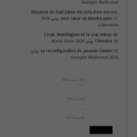
Georges Malbrunot
Disparus du Sud-Liban «Si cela dure encore,
21 يوليو 2026
mon cœur ne tiendra pas»
Libération
L’Irak, Washington et le vrai retour de
16 يوليو 2026
l’histoire
Walid Sinno
La reconfiguration du pouvoir iranien
12 يوليو
Georges Malbrunot
2026
23 ديسمبر 2011
عائلة المهندس طارق الربعة: أين دولة القانون والموسسات؟
8 مارس 2008
رسالة مفتوحة لقداسة البابا شنوده الثالث
19 يوليو 2023
إشكاليات التقويم الهجري، وهل يجدي هذا التقويم أيُ نفع؟