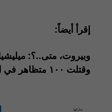
إقرأ أيضاً:
وبيروت، متى..؟: ميليشي
وقتلت ١٠٠ متظاهر في احتجاجات العراق
شاركها.