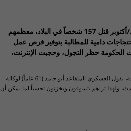
وبين الأول والسادس من تشرين الأول/أكتوبر قتل 157 شخصاً في البلاد، معظمهم
تجاجات دامية للمطالبة بتوفير فرص عمل
ت الحكومة حظر التجول، وحجبت الإنترنت،
ومع تزايد الدعوات إلى التظاهر يوم غد الجمعة، يقول العسكري المتقاعد أبو حامد (61 عاماً) لوكالة
، ولهذا تراهم يتسوقون ويخزنون تحسباً لما يمكن أن