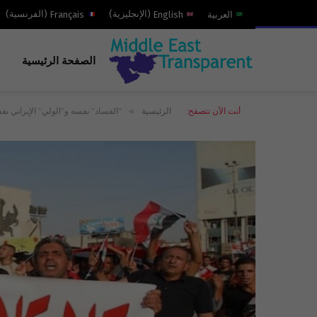
العربية
English
(
الإنجليزية
)
Français
(
الفرنسية
)
الصفحة الرئيسية
»
أنت الآن تتصفح:
الرئيسية
“الفساد” نفسه و”الولي” الإيراني نفس