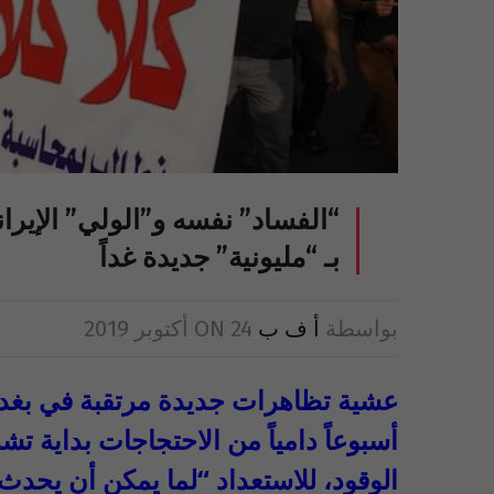
“الفساد” نفسه و”الولي” الإيرا
بـ “مليونية” جديدة غداً
بواسطة
أ ف ب
24 أكتوبر 2019
ON
عشية تظاهرات جديدة مرتقبة في بغداد
أسبوعاً دامياً من الاحتجاجات بداية ت
الوقود، للاستعداد “لما يمكن أن يحدث