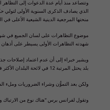
وتتصاعد منذ أيام عدة الدعوات إلى التظاهر 
الذي يصادف الذكرى السنوية الأولى لتولي حكو
منحتها المرجعية الدينية الشيعية الأعلى في ا
موضوع التظاهرات على لسان الجميع في شوا
شهدته التظاهرات الأولى يسيطر على أذهان ا
ويشير خبراء إلى أن عدم اعتماد إصلاحات جذر
بلد يحتل المرتبة 12 في لائحة البلدان الأكثر فساداً في العالم، ليس إلا تأجيلاً للمشكلة.
ولكن بعد التموُّن وشراء الضروريات وملء ال
وتقول لفرانس برس “هناك نوع من الارتباك وا