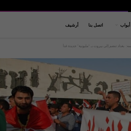
أبواب
اتصل بنا
أرشيف
ه: بغداد تنضم إلى بيروت بـ “مليونية” جديدة غداً