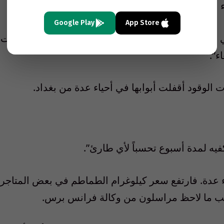
بغداد.
Google Play
App Store
حي المنصور الراقي في وسط العاصمة العراقية فانتظرت
ء”.
لوقود أقفلت أبوابها في أحياء عدة من بغداد.
يه لمدة أسبوع تحسباً لأي طارئ”.
اء عدة. فارتفع سعر كيلوغرام الطماطم في بعض المتاجر