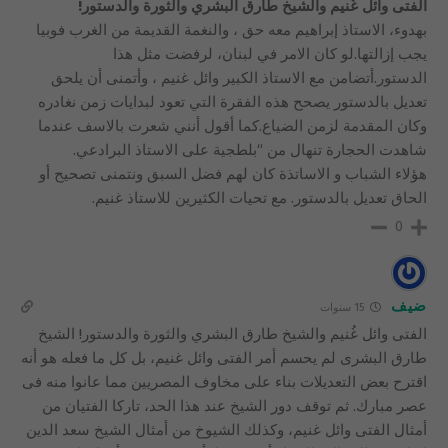
الفتى وائل غُنيم والشيخ طارق البشري والثورة والدستور!
بهدوء، الاستاذ إبراهيم معه حق ، والنغمة القديمة من الغرب فوبيا
يجب إزالتها.لو كان الامر في لبنان، لرفضت مثل هذا
الدستور.أتضامن مع الاستاذ الكبير وائل غنيم ، وأتمنى أن يلحق
تعديل بالدستور يصحح هذه الفقرة التي تعود لبدايات زمن نغادره
وكان المقدمة لزمن الضياع.كما أقول أنني شعرت بالاسف عندما
شاهدت الحجارة تنهال من “بلطجية على الاستاذ البرادعي.
هؤلاء الشباب و الاساتذة كان لهم فضل السبق ونتمنى تصحيح أو
الحاق تعديل بالدستور. مع تحيات الكثيرين للاستاذ غنيم.
0
ضيف
15 سنوات
الفتى وائل غُنيم والشيخ طارق البشري والثورة والدستور! الشيخ
طارق البشرى لم يحسم أمر الفتى وائل غنيم، بل كل ما فعله هو أنه
اقترح بعض التعديلات بناء على مخاوف المصريين مما عانوا منه فى
عصر مبارك. ثم توقف دور الشيخ عند هذا الحد، تاركا الفتيان من
أمثال الفتى وائل غنيم، وكذلك الشيوخ من أمثال الشيخ سعد الدين