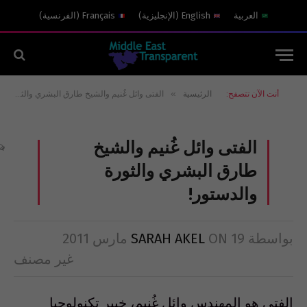
العربية
English
(
الإنجليزية
)
Français
(
الفرنسية
)
»
أنت الآن تتصفح:
الرئيسية
الفتى وائل غُنيم والشيخ طارق البشري والثورة والدستور!
الفتى وائل غُنيم والشيخ
طارق البشري والثورة
والدستور!
بواسطة
19 مارس 2011
ON
SARAH AKEL
غير مصنف
الفتى هو المهندس وائل غُنيم، خبير تكنولوجيا