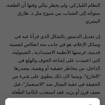
النظام المُباركي. ولم يخطر ببالي وقتها أن الطعنة،
ستوجّه إلى الشباب، من شيوخ مثل د. طارق
البشري.
إن تعديل الدستور بالشكل الذي قرأنا عنه في
وسائل الإعلام، هو في جانب منه انعكاس لنفسية
قديمة، غرستها الأنظمة الاستبدادية ـ الشمولية،
التي اعتمدت على إشاعة الخوف والهلع في
الداخل، من مخاطر حقيقية أو وهمية، مصدرها
“الخارج”. وبينما كان ذلك ينطوي على شيء من
الحقيقة في حقبة النضال ضد “الاستعمار”، قبل
نصف قرن أو يزيد، فقد استعذب حُكامنا الطُغاة
هذه المُمارسة، فظلوا يوهمون شعوبهم، من