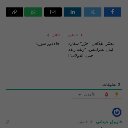
فيسبوك
تويتر
لينكدإن
البريد
واتساب
Copy
الإلكتروني
Link
السابق
التالي
معمّر القذّافي “حرّر” سفارة
جاء دور سوريا
لبنان بطرابلس.. “زنقة زنقة
حتى.. الدولاب”!
2
تعليقات
الأحدث
فاروق عيتاني
15 سنوات