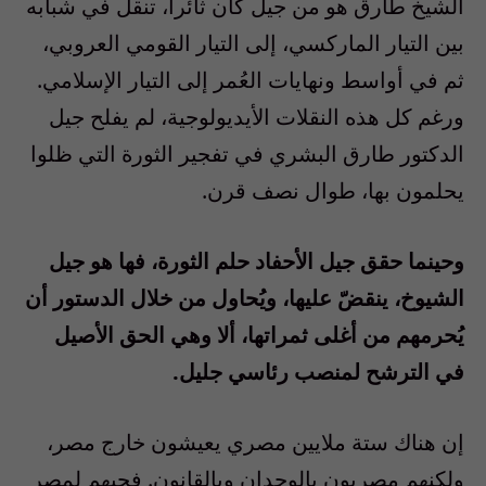
الشيخ طارق هو من جيل كان ثائراً، تنقل في شبابه
بين التيار الماركسي، إلى التيار القومي العروبي،
ثم في أواسط ونهايات العُمر إلى التيار الإسلامي.
ورغم كل هذه النقلات الأيديولوجية، لم يفلح جيل
الدكتور طارق البشري في تفجير الثورة التي ظلوا
يحلمون بها، طوال نصف قرن.
وحينما حقق جيل الأحفاد حلم الثورة، فها هو جيل
الشيوخ، ينقضّ عليها، ويُحاول من خلال الدستور أن
يُحرمهم من أغلى ثمراتها، ألا وهي الحق الأصيل
في الترشح لمنصب رئاسي جليل.
إن هناك ستة ملايين مصري يعيشون خارج مصر،
ولكنهم مصريون بالوجدان وبالقانون. فحبهم لمصر