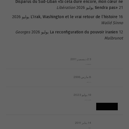
Disparus du Sud-Liban «Si cela dure encore, mon cœur ne
21 يوليو 2026
tiendra pas»
Libération
16 يوليو 2026
L’Irak, Washington et le vrai retour de l’histoire
Walid Sinno
12 يوليو 2026
La reconfiguration du pouvoir iranien
Georges
Malbrunot
23 ديسمبر 2011
عائلة المهندس طارق الربعة: أين دولة القانون والموسسات؟
8 مارس 2008
رسالة مفتوحة لقداسة البابا شنوده الثالث
19 يوليو 2023
إشكاليات التقويم الهجري، وهل يجدي هذا التقويم أيُ نفع؟
14 يناير 2011
ماذا يحدث في ليبيا اليوم الجمعة؟