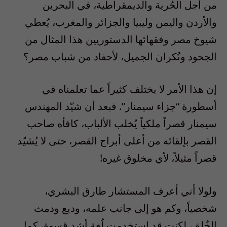
من أجل الحُرية والديمقراطية، في البحرين
والأردن واليمن وليبيا والجزائر والمغرب، يُعطي
شيوخ مصر وفقهائها الدستوريين هذا المثال من
الجحود ونُكران الجميل، لأحفاد من شباب مصر؟
إن هذا الأمر لا يختلف كثيراً عما تعلمناه في
أسطورة “جزاء سيمنار”. فبعد أن شيّد المهندس
سيمنار قصراً ملكياً يُخلب الألباب، كافأه صاحب
القصر بإلقائه من أعلى أبراج القصر، حتى لا يُشيّد
قصراً مثيلاً، لأي مخلوق غيره!
ولولا أني أعرف المستشار طارق البشري،
شخصياً، وكم هو إلى جانب علمه، وديع ودمث
الخُلق، لكنت قد استخدمت لُغة أشد قسوة، كما