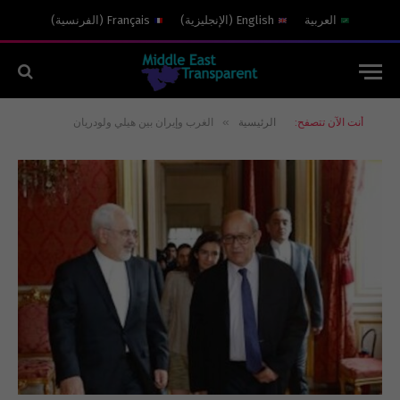
العربية
English
(
الإنجليزية
)
Français
(
الفرنسية
)
»
أنت الآن تتصفح:
الرئيسية
الغرب وإيران بين هيلي ولودريان