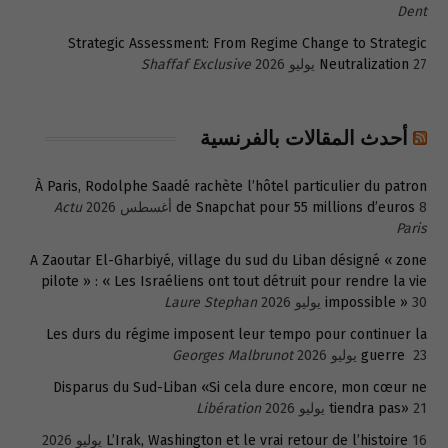
Dent
Strategic Assessment: From Regime Change to Strategic
27 يوليو 2026
Neutralization
Shaffaf Exclusive
أحدث المقالات بالفرنسية
À Paris, Rodolphe Saadé rachète l’hôtel particulier du patron
8 أغسطس 2026
de Snapchat pour 55 millions d’euros
Actu
Paris
A Zaoutar El-Gharbiyé, village du sud du Liban désigné « zone
pilote » : « Les Israéliens ont tout détruit pour rendre la vie
30 يوليو 2026
impossible »
Laure Stephan
Les durs du régime imposent leur tempo pour continuer la
23 يوليو 2026
guerre
Georges Malbrunot
Disparus du Sud-Liban «Si cela dure encore, mon cœur ne
21 يوليو 2026
tiendra pas»
Libération
16 يوليو 2026
L’Irak, Washington et le vrai retour de l’histoire