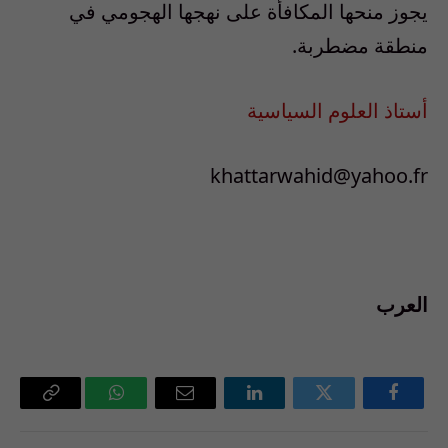
يجوز منحها المكافأة على نهجها الهجومي في
منطقة مضطربة.
أستاذ العلوم السياسية
khattarwahid@yahoo.fr
العرب
فيسبوك
تويتر
لينكدإن
البريد
واتساب
Copy
الإلكتروني
Link