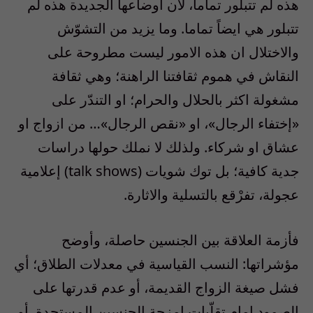
هذه لم تتبلور تماما، لأن أوضاعها الجديدة هذه لم
تتبلور هي ايضاً تماما. وما يزيد من التشوّش
والاختلال ان هذه الامور ليست مطروحة على
النقاش في هموم ثقافتنا الراهنة؛ وهي ثقافة
مشغولة اكثر بالحلال والحرام؛ او التندّر على
«إختفاء الرجال»، او «نقص الرجال»… من ازواج او
عشاق او شركاء. ولذلك لا نملك حولها دراسات
جدية كافية؛ بل توك شويات (talk shows) إعلامية
عجولة، تفرْقع بالتسلية والاثارة.
فأزمة العلاقة بين الجنسين حاصلة، وأوضح
مؤشراتها: النسب القياسية في معدلات الطلاق؛ أي
فشل صيغة الزواج القديمة، أو عدم قدرتها على
الصمود امام تقلّبات امزجة الجنسين المستجدة. أو