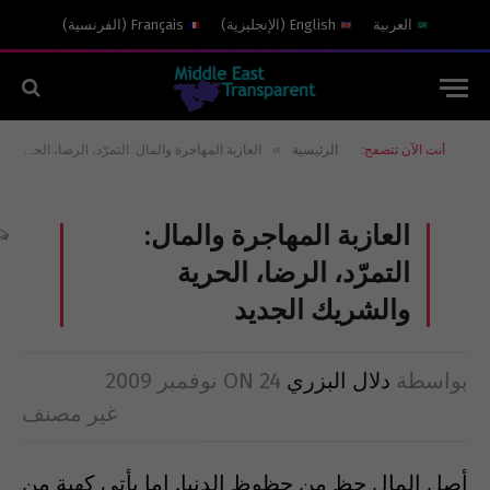
العربية
English
(
الإنجليزية
)
Français
(
الفرنسية
)
»
أنت الآن تتصفح:
الرئيسية
العازبة المهاجرة والمال: التمرّد، الرضا، الحرية والشريك الجديد
العازبة المهاجرة والمال:
التمرّد، الرضا، الحرية
والشريك الجديد
بواسطة
دلال البزري
24 نوفمبر 2009
ON
غير مصنف
أصل المال حظ من حظوظ الدنيا. إما يأتي كهبة من