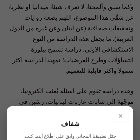
وكما سبق وألمحنا، لا نعرف شيئا، ميدانيا او نظريا،
عن شقّي هذا الموضوع، اللهم بضعة روايات
وتحقيقات صحافية (عن لبنان وعن غيره من الدول
العربية). ما يجعل هذه الدراسة من النوع
الاستكشافي الاولي، دراسة تسمح ببلورة
التساؤلات وطرح الفرضيات؛ تمهيدا لدراسة اكثر
شمولا واكثر قابلية للتعميم.
وهذه دراسة تقوم على اسئلة بُعثت الكترونيا،
موجّهة الى شابات عازبات لبنانيات، رسَينَ في
تسعة بلدان، هي: كندا (شابتان)، بريطانيا (2)،
×
فرنسا (واحدة)، قطر (1)، المملكة العربية
شفاف
السعودية (1)، الكويت (1)، الامارات (1)، قبرص (1).
حمّل تطبيقنا المجاني وابقَ على اطّلاع أينما كنت.