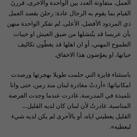
العمل، متفاوتة العدد بين الواحدة والاخرى، قررنَ
القيام بما يقوم به الرجال عادة: رحلنَ بقصد العمل
ذي المردود الأفضل، الأعلى. لم تفكر الواحدة منهن
بأن عريسا قد ينْتشلها من ضيق العيش او خيبات
الطموح المهني، أو ان اهلها قد يغطّون تكاليف
حياتها، او يعوّضون هذا الاخفاق.
باستثناء فايزة التي حلمت طويلا بهجرتها ورصدت
امكانياتها: «أردتُ مغادرة لبنان منذ زمن، حتى وانا
تلميذة في المدرسة. غادرت عندما وجدت الفرصة
المناسبة. غادرتُ لأن لبنان كان لديه القليل…
القليل يعطيني اياه، أو بالأحرى لم يكن لديه شيء
ليعطيه».