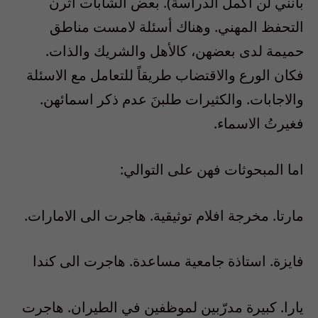
بانني لن اكمل الدراسة). بعض الشابات آثرن
التحفظ المهني. وهناك أسئلة لامست مناطق
حميمة لدى بعضهن، كالأهل والشريك والذات.
فكان الورع والاقتضاب طريقاً للتعامل مع الاسئلة
والاجابات. والكثيرات طلبنَ عدم ذكر اسمائهن.
فغيرتُ الاسماء.
اما المبحوثات فهن على التوالي:
مارتا. مخرجة افلام توثيقية. هاجرت الى الامارات.
فايزة. استاذة جامعية مساعدة. هاجرت الى كندا
يارا. كبيرة مدرّبين لموظفين في الطيران. هاجرت