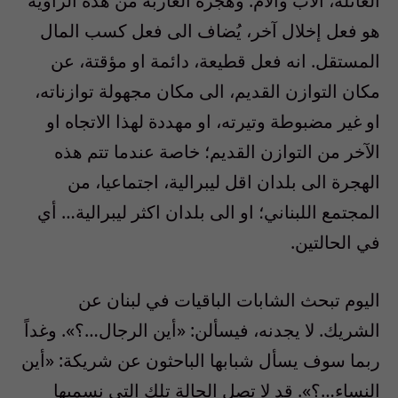
العائلة، الأب والأم. وهجرة العازبة من هذه الزاوية
هو فعل إخلال آخر، يُضاف الى فعل كسب المال
المستقل. انه فعل قطيعة، دائمة او مؤقتة، عن
مكان التوازن القديم، الى مكان مجهولة توازناته،
او غير مضبوطة وتيرته، او مهددة لهذا الاتجاه او
الآخر من التوازن القديم؛ خاصة عندما تتم هذه
الهجرة الى بلدان اقل ليبرالية، اجتماعيا، من
المجتمع اللبناني؛ او الى بلدان اكثر ليبرالية… أي
في الحالتين.
اليوم تبحث الشابات الباقيات في لبنان عن
الشريك. لا يجدنه، فيسألن: «أين الرجال…؟». وغداً
ربما سوف يسأل شبابها الباحثون عن شريكة: «أين
النساء…؟». قد لا تصل الحالة تلك التي نسميها