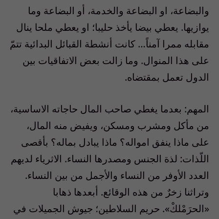
والبضاعة، او البضاعة والخدمة، أو البضاعة وما
يوازيها. يعطي بيضا يأخذ حليبا؛ او يعطي ملحا ينال
مقابله ممرا آمناً… كانت أنشطة القبائل البدائية تتمّ
على هذا المنوال. وما زالت بعض الاتفاقيات بين
الدول تعمل بمقتضاه.
المهم: بعدما يغطي صاحب المال حاجاته الاساسية،
من مأكل ومشرب ومسكن، ويفيض منه المال،
على ماذا ينفق امواله؟ ماذا يبادل بماله؟ بأقصى
اللّذات: لذة الجنس ومصدرها النساء. الاثرياء لديهم
العدد الأوفر من النساء والأجمل من بين النساء.
وتراثنا زخرٌ من هذه الوقائع. أبعدها ذهابا
«الحرَمْلكْ». حريم السلاطين؛ جيوش الجميلات في