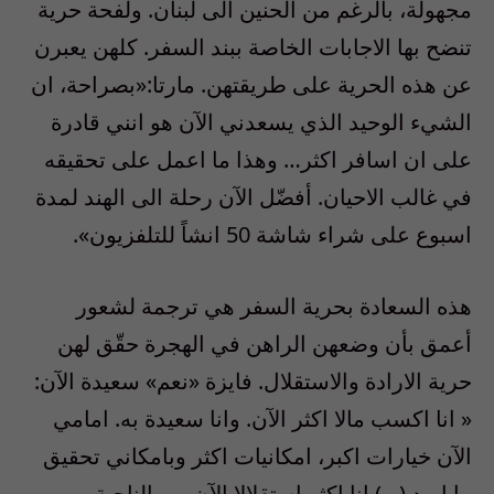
مجهولة، بالرغم من الحنين الى لبنان. ولفحة حرية
تنضح بها الاجابات الخاصة ببند السفر. كلهن يعبرن
عن هذه الحرية على طريقتهن. مارتا:«بصراحة، ان
الشيء الوحيد الذي يسعدني الآن هو انني قادرة
على ان اسافر اكثر… وهذا ما اعمل على تحقيقه
في غالب الاحيان. أفضّل الآن رحلة الى الهند لمدة
اسبوع على شراء شاشة 50 انشاً للتلفزيون».
هذه السعادة بحرية السفر هي ترجمة لشعور
أعمق بأن وضعهن الراهن في الهجرة حقّق لهن
حرية الارادة والاستقلال. فايزة «نعم» سعيدة الآن:
« انا اكسب مالا اكثر الآن. وانا سعيدة به. امامي
الآن خيارات اكبر، امكانيات اكثر وبامكاني تحقيق
ما اريد.(…) انا اكثر استقلالا الآن من الناحية