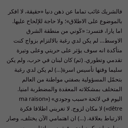
فالشريك غائب تماما عن ذهن دنيا «حقيقة، لا افكر
بالموضوع على الاطلاق»؛ ولا حاجة للإلحاح عليها.
اما يارا، فتسرد: «كَوني من منطقة الشرق
الاوسط… لم يكن لدي رغبة بالالتزام بزواج كنت
متأكدة انه سوف يؤثر على حريتي وعلى وتيرة
تقدمي وتطوري. (ثم) كان لبنان في حرب، ولم يكن
سليما وقتها تأسيس اسرة(…) لم يكن لدي رغبة
بتحمّل المسؤولية بصفتي مواطنة من العالم
المتخلف بمشكلاته المعقدة والمضطربة امنيا.
اليوم في لائحة «سبب وجودي» («ma raison
dêtre») لا مكان لزوج. لا تغريني اطلاقا فكرة
الارتباط بعلاقة. (…) ان اهتمامي الآن يختلف، وصار
معياري ان يكون لدي رفيق درب اتقاسم معه