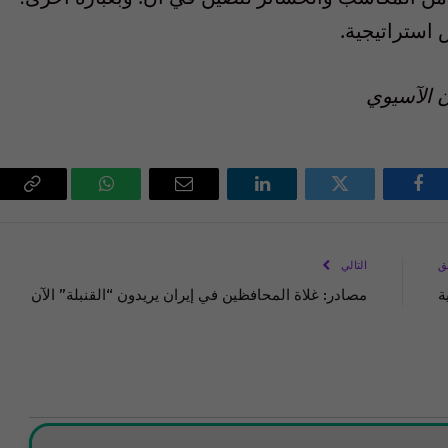
س
استراتيجية
.
ن الآسيوي
فيسبوك
تويتر
لينكدإن
البريد
واتساب
Copy
الإلكتروني
Link
ق
التالي
ة
مصادر: غلاة المحافظين في إيران يريدون “القنبلة” الآن