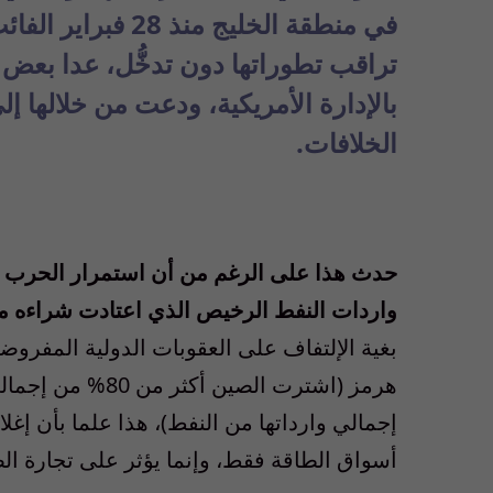
في منطقة الخليج منذ 28 فبراير الفائت بين واشنطن وطهران
تراقب تطوراتها دون تدخُّل، عدا بعض ا
بالإدارة الأمريكية، ودعت من خلالها إ
الخلافات.
حدث هذا
على الرغم من أن استمرار الحرب في
وارد
ات النفط الرخيص الذي اعتادت
شراءه من
بغية الإلتفاف
على العقوبات الدولية المفروضة 
هرمز (اشترت الصين أكثر من 80% من إجمالي صادرات
إجمالي وارداتها من النفط)، هذا علما بأن إ
أسواق الطاقة فقط، وإنما يؤثر على تجارة ا