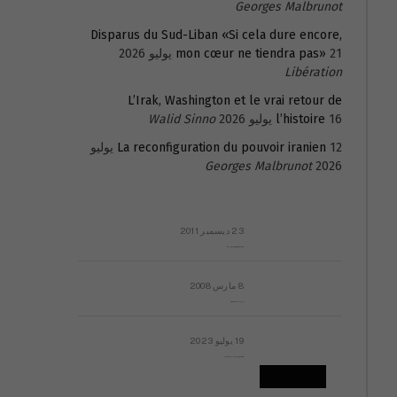
Georges Malbrunot
Disparus du Sud-Liban «Si cela dure encore,
21 يوليو 2026
mon cœur ne tiendra pas»
Libération
L’Irak, Washington et le vrai retour de
16 يوليو 2026
l’histoire
Walid Sinno
La reconfiguration du pouvoir iranien
12 يوليو
Georges Malbrunot
2026
23 ديسمبر 2011
عائلة المهندس طارق الربعة: أين دولة القانون والموسسات؟
8 مارس 2008
رسالة مفتوحة لقداسة البابا شنوده الثالث
19 يوليو 2023
إشكاليات التقويم الهجري، وهل يجدي هذا التقويم أيُ نفع؟