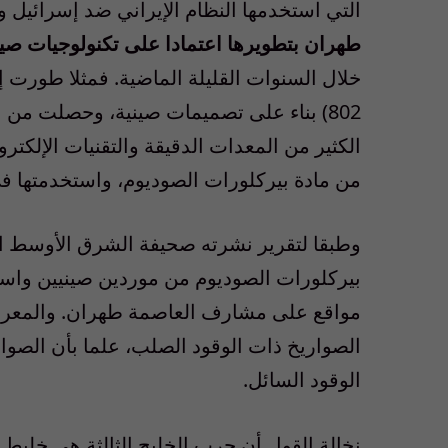
التي استخدمها النظام الإيراني ضد إسرائيل 
طهران بتطويرها
اعتمادا على تكنولوجيات صين
خلال السنوات القليلة الماضية
802) بناء على تصميمات صينية، وحصلت من ا
الكثير من المعدات الدقيقة والتقنيات الإلكترو
من
مادة بيركلورا
ت الصوديوم
، واستخدمتها ف
وطبقا لتقرير نشرته صحيفة الشرق الأوسط الل
بيركلورات الصوديوم من موردين صينيين واستل
مواقع على مشارف العاصمة طهران
. والمع
الصواريخ ذات الوقود الصلب، علما بأن الصو
الوقود السائل.
نخالة
القول أن حرب الخليج الثالثة هي
خليط 