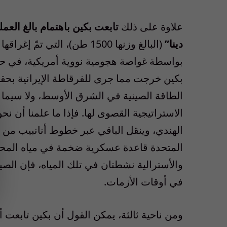
علاوة على ذلك
تابعت بكين باهتمام بالغ العمل
دينا”
(البالغ وزنها 1500 طن)
، التي تمّ إغراق
بواسطة غواصة هجومية نووية أمريكية، في حدث
بكين خرجت مما جرى للفرقاطة الإيرانية بحقي
الطاقة الصينية في الشرق الأوسط، ولا سيما 
الاستراتيجية القصوى
لها
.
فإذا ما علمنا أن نحو 92% من حاجة الصين من النفط ت
الهندي
، وينقل الباقي عبر خطوط أنانبيب من رو
المتحدة قاعدة عسكرية ضخمة في مياه المحيط ا
والأسترالية نشطتان في تلك المياه، فإن الصي
في أوقات الأزمات.
ومن ناحية ثالثة،
يمكن القول أن بكين تابعت أ