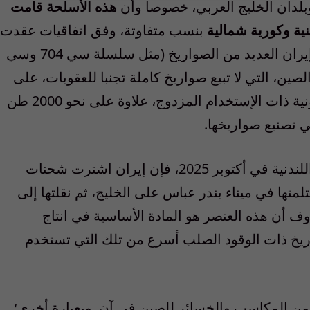
وبلدان الخليج العربي، خصوصا وأن
هذه الأسلحة قامت
ية وكورية شمالية
بنسب متفاوتة، وفق اتفاقيات عقدت
. فمثلا طورت إيران العديد من الصواريخ (مثل سلسلة سي 704 وسي
لصين، التي لا تبيع صواريخ كاملة تجنبا للعقوبات، على
نية
ذات الإستخدام المزدوج، علاوة على نحو 2000 طن
ي تصنيع صواريخها.
ندنية في أكتوبر
2025
، فإن إيران اشترت شحنات
متها في ميناء بندر عباس على الخليج
،
ثم نقلتها إلى
روف أن هذه
العنصر هو
المادة الأساسية في انتاج
اريخ ذات الوقود الصلب أسرع من تلك التي تستخدم
من
ال
مك
ا
سب و
الخسائر للصين في آن. وبعبارة أخرى
؛